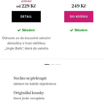
249 Kč
229 Kč
249 Kč
od
DETAIL
DO KOŠÍKU
Skladem
Skladem
Odneste se do kouzelné vánoční
atmosféry s hrací skříňkou
„Jingle Bells“, která do vašeho
domova vnese radost, nostalgii a
hřejivou sváteční náladu.
Nechte se překvapit
dárkem ke každé objednávce
Originální kousky
které jinde nenajdete