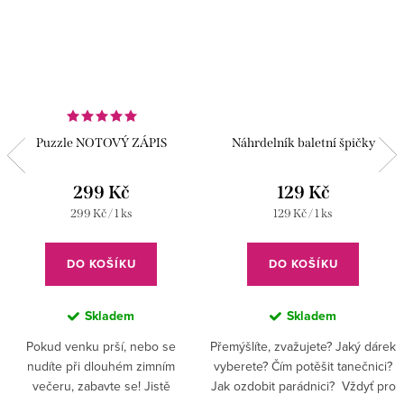
Puzzle NOTOVÝ ZÁPIS
Náhrdelník baletní špičky
299 Kč
129 Kč
Měrná
Měrná
299 Kč / 1 ks
129 Kč / 1 ks
cena:
cena:
DO KOŠÍKU
DO KOŠÍKU
Skladem
Skladem
Pokud venku prší, nebo se
Přemýšlíte, zvažujete? Jaký dárek
nudíte při dlouhém zimním
vyberete? Čím potěšit tanečnici?
večeru, zabavte se! Jistě
Jak ozdobit parádnici? Vždyť pro