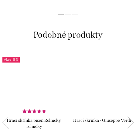
zvládnete poskládat vlastní obraz.
vaši baletku a lásku, máme
Stačí zjistit, kde a kam vložit ten
přívěsek na provázku...
správný dílek a notový zápis...
-8 %
Hrací skříňka píseň Rolničky,
Hrací skříňka - Giuseppe Verdi
rolničky