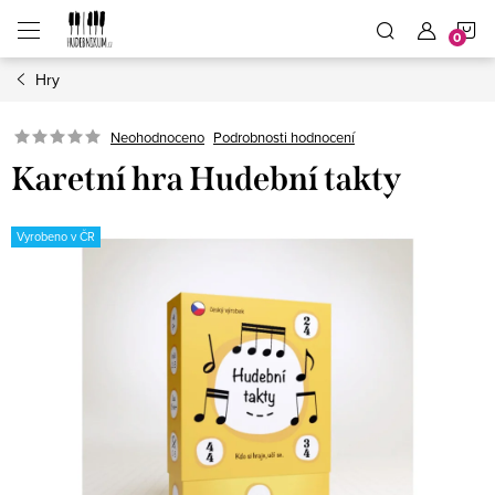
Přejít
N
na
obsah
Hry
K
Neohodnoceno
Podrobnosti hodnocení
Karetní hra Hudební takty
Vyrobeno v ČR