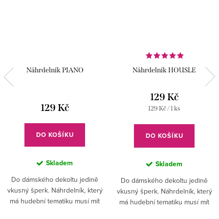
Náhrdelník PIANO
Náhrdelník HOUSLE
129 Kč
129 Kč
Měrná
129 Kč / 1 ks
cena:
DO KOŠÍKU
DO KOŠÍKU
Skladem
Skladem
Do dámského dekoltu jedině
Do dámského dekoltu jedině
vkusný šperk. Náhrdelník, který
vkusný šperk. Náhrdelník, který
má hudební tematiku musí mít
má hudební tematiku musí mít
každá žena, dívka, dáma.
každá žena, dívka, dáma.