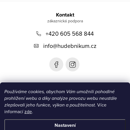
Z
á
Kontakt
p
+420 605 568 844
a
t
info
@
hudebnikum.cz
í
Informace
Používáme cookies, abychom Vám umožnili pohodlné
prohlížení webu a díky analýze provozu webu neustále
Blog
zlepšovali jeho funkce, výkon a použitelnost.
Více
informací
zde
.
Instagram
Nastavení