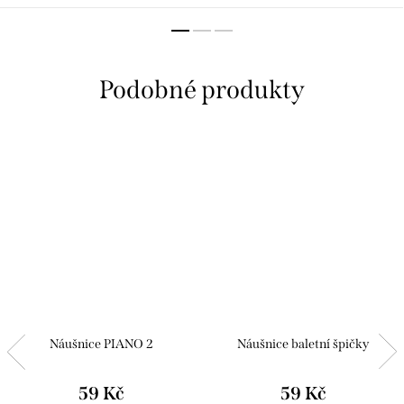
Piano se bude na vašem hrdle
Housle se budou na vašem hrdle
vyjímat a vy se budete cítit...
vyjímat a vy se budete cítit...
Náušnice PIANO 2
Náušnice baletní špičky
59 Kč
59 Kč