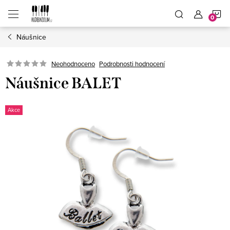
Přejít
N
na
obsah
Náušnice
K
Neohodnoceno
Podrobnosti hodnocení
Náušnice BALET
Akce