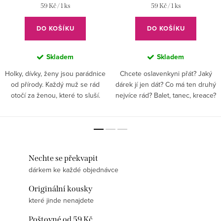
Měrná
Měrná
59 Kč / 1 ks
59 Kč / 1 ks
cena:
cena:
DO KOŠÍKU
DO KOŠÍKU
Skladem
Skladem
Holky, dívky, ženy jsou parádnice
Chcete oslavenkyni přát? Jaký
od přírody. Každý muž se rád
dárek jí jen dát? Co má ten druhý
otočí za ženou, které to sluší.
nejvíce rád? Balet, tanec, kreace?
Ženy jsou jako květinky - každá
vypadá hezky. Nezapomeňte
však na detaily a módní...
Nechte se překvapit
dárkem ke každé objednávce
Originální kousky
které jinde nenajdete
Poštovné od 59 Kč