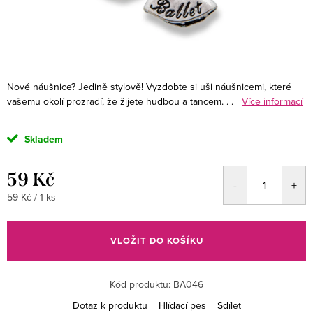
Nové náušnice? Jedině stylově! Vyzdobte si uši náušnicemi, které
vašemu okolí prozradí, že žijete hudbou a tancem. . .
Více informací
Skladem
59 Kč
Měrná
59 Kč / 1 ks
cena:
VLOŽIT DO KOŠÍKU
Kód produktu:
BA046
Dotaz k produktu
Hlídací pes
Sdílet