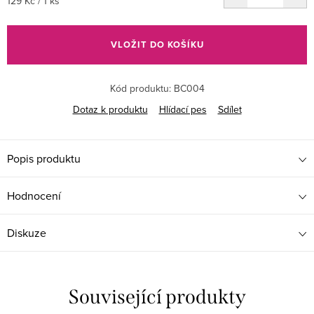
Měrná
129 Kč / 1 ks
cena:
VLOŽIT DO KOŠÍKU
Kód produktu:
BC004
Dotaz k produktu
Hlídací pes
Sdílet
Popis produktu
Hodnocení
Diskuze
Související produkty