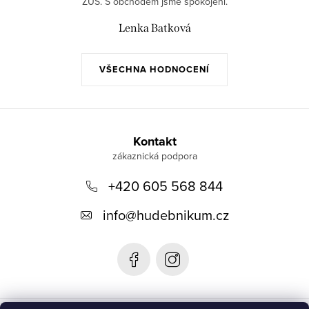
ZUŠ. S obchodem jsme spokojeni.
Lenka Batková
VŠECHNA HODNOCENÍ
Z
á
Kontakt
p
+420 605 568 844
a
t
info
@
hudebnikum.cz
í