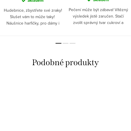
Skladem
Pečení může být zábava! Vítězný
Hudebnice, zbystřete své zraky!
výsledek jistě zaručen. Stačí
Slušet vám to může taky!
zvolit správný tvar cukroví a
Náušnice harfičky, pro dámy i
perníčků, které chcete na stole
holčičky. Překvapit své okolí,
hostům nabídnout. Ke každé
dírky v uších nebolí. Jak vypadat
příležitosti nezapomeňte...
vždycky skvěle?...