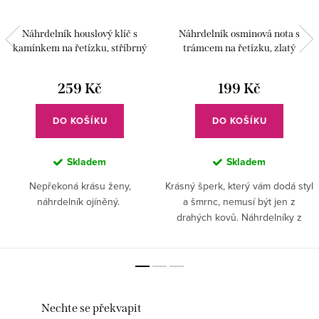
Náhrdelník houslový klíč s
Náhrdelník osminová nota s
kamínkem na řetízku, stříbrný
trámcem na řetízku, zlatý
259 Kč
199 Kč
DO KOŠÍKU
DO KOŠÍKU
Skladem
Skladem
Nepřekoná krásu ženy,
Krásný šperk, který vám dodá styl
náhrdelník ojíněný.
a šmrnc, nemusí být jen z
drahých kovů. Náhrdelníky z
bižuterie vypadají skvěle a
můžete si jich pořídit hned
několik.
Nechte se překvapit