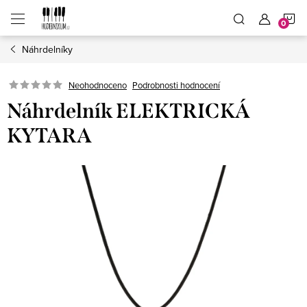
Přejít
N
na
obsah
Náhrdelníky
K
Neohodnoceno
Podrobnosti hodnocení
Náhrdelník ELEKTRICKÁ
KYTARA