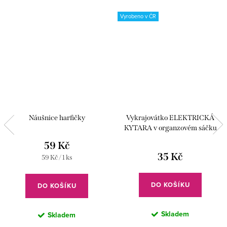
Vyrobeno v ČR
Náušnice harfičky
Vykrajovátko ELEKTRICKÁ
KYTARA v organzovém sáčku
59 Kč
35 Kč
Měrná
59 Kč / 1 ks
cena:
DO KOŠÍKU
DO KOŠÍKU
Skladem
Skladem