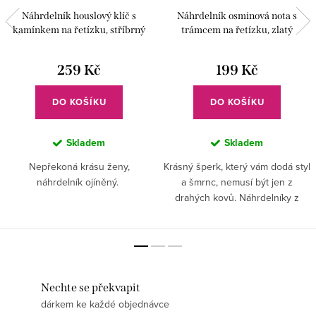
Náhrdelník houslový klíč s
Náhrdelník osminová nota s
kamínkem na řetízku, stříbrný
trámcem na řetízku, zlatý
259 Kč
199 Kč
DO KOŠÍKU
DO KOŠÍKU
Skladem
Skladem
Nepřekoná krásu ženy,
Krásný šperk, který vám dodá styl
náhrdelník ojíněný.
a šmrnc, nemusí být jen z
drahých kovů. Náhrdelníky z
bižuterie vypadají skvěle a
můžete si jich pořídit hned
několik.
Nechte se překvapit
dárkem ke každé objednávce