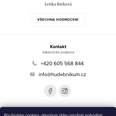
Lenka Batková
VŠECHNA HODNOCENÍ
Z
á
Kontakt
p
+420 605 568 844
a
t
info
@
hudebnikum.cz
í
Informace
Používáme cookies, abychom Vám umožnili pohodlné