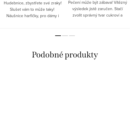
Pečení může být zábava! Vítězný
Hudebnice, zbystřete své zraky!
výsledek jistě zaručen. Stačí
Slušet vám to může taky!
zvolit správný tvar cukroví a
Náušnice harfičky, pro dámy i
perníčků, které chcete na stole
holčičky. Překvapit své okolí,
hostům nabídnout. Ke každé
dírky v uších nebolí. Jak vypadat
příležitosti nezapomeňte...
vždycky skvěle?...