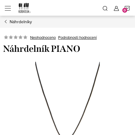
Přejít
N
na
obsah
Náhrdelníky
K
Neohodnoceno
Podrobnosti hodnocení
Náhrdelník PIANO