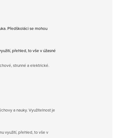
nauka. Předškoláci se mohou
yužití, přehled,
to vše v úžasné
chové, strunné a elektrické.
výchovy a nauky. Využitelnost je
u využití, přehled, to vše v