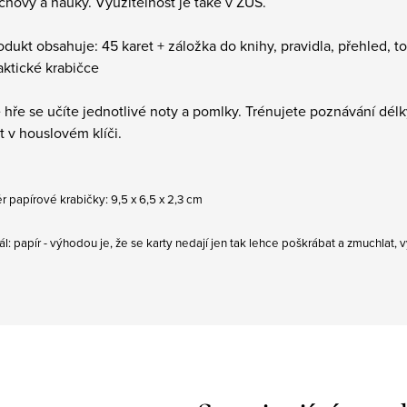
chovy a nauky. Využitelnost je také v ZUŠ.
odukt obsahuje: 45 karet + záložka do knihy, pravidla, přehled, t
aktické krabičce
 hře se učíte jednotlivé noty a pomlky. Trénujete poznávání délk
t v houslovém klíči.
 papírové krabičky: 9,5 x 6,5 x 2,3 cm
ál: papír - výhodou je, že se karty nedají jen tak lehce poškrábat a zmuchlat, v
z