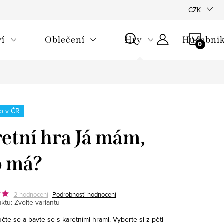
CZK
NÁKU
ví
Oblečení
Hry
Hudebnik
KOŠÍ
o v ČR
etní hra Já mám,
o má?
2 hodnocení
Podrobnosti hodnocení
ktu:
Zvolte variantu
 učte se a bavte se s karetními hrami. Vyberte si z pěti