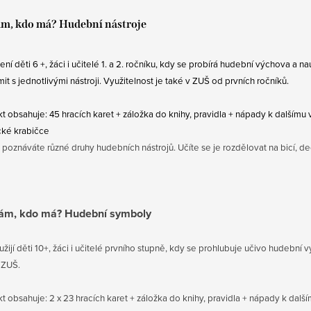
ám, kdo má? Hudební nástroje
ení děti 6 +, žáci i učitelé 1. a 2. ročníku, kdy se probírá hudební výchova a 
it s jednotlivými nástroji. Využitelnost je také v ZUŠ od prvních ročníků.
t obsahuje: 45 hracích karet + záložka do knihy, pravidla + nápady k dalšímu v
cké krabičce
 poznáváte různé druhy hudebních nástrojů. Učíte se je rozdělovat na bicí, de
ám, kdo má? Hudební symboly
užijí děti 10+, žáci i učitelé prvního stupně, kdy se prohlubuje učivo hudební 
 ZUŠ.
t obsahuje: 2 x 23 hracích karet + záložka do knihy, pravidla + nápady k dalším