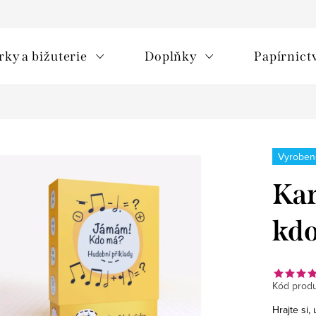
rky a bižuterie
Doplňky
Papírnict
Vyroben
Kar
kd
Kód produ
Hrajte si,