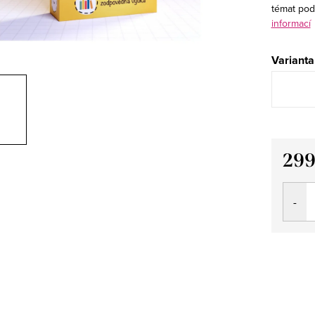
témat podl
informací
Varianta
299
Měrná
cena: