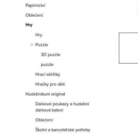
n
Papírnictví
n
Oblečení
Hry
í
Hry
p
Puzzle
a
3D puzzle
n
puzzle
e
Hrací skříňky
Hračky pro děti
l
Hudebnikum original
Dárkové poukazy a hudební
dárková balení
Oblečení
Školní a kancelářské potřeby