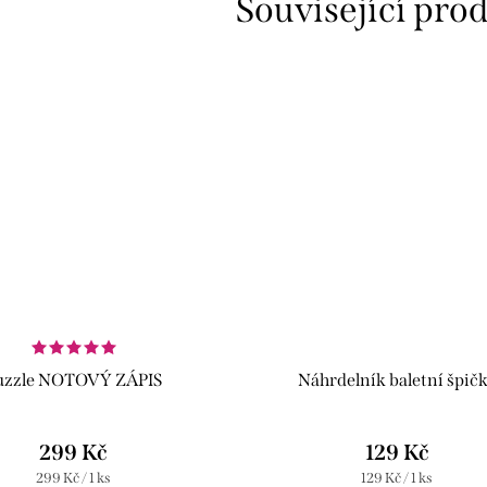
Související pro
uzzle NOTOVÝ ZÁPIS
Náhrdelník baletní špič
299 Kč
129 Kč
Měrná
Měrná
299 Kč / 1 ks
129 Kč / 1 ks