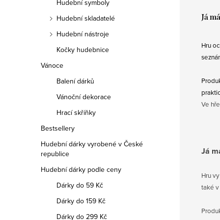
Hudební symboly
Já m
Hudební skladatelé
Hudební nástroje
Hru oc
Kočky hudebnice
seznám
Vánoce
Balení dárků
Produk
prakti
Vánoční dekorace
Ve hře
Hrací skříňky
Bestsellery
Hudební dárky vyrobené v České
Já m
republice
Hudební dárky podle ceny
Hru vy
Dárky do 59 Kč
také v
Dárky do 159 Kč
Produk
Dárky do 299 Kč