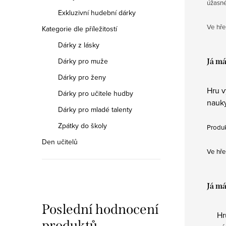
úžasné
Exkluzivní hudební dárky
Ve hře
Kategorie dle příležitostí
Dárky z lásky
Dárky pro muže
Já m
Dárky pro ženy
Hru v
Dárky pro učitele hudby
nauky
Dárky pro mladé talenty
Zpátky do školy
Produk
Den učitelů
Ve hře
Já m
Poslední hodnocení
Hr
produktů