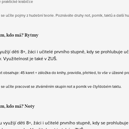
 praktické krabičce
 se učíte pojmy z hudební teorie. Poznáváte druhy not, pomlk, taktů a další 
ám, kdo má? Rytmy
yužijí děti 8+, žáci i učitelé prvního stupně, kdy se prohlubuje 
. Využitelnost je také v ZUŠ.
t obsahuje: 45 karet
+ záložka do knihy, pravidla, přehled, to vše v úžasné p
 se učíte pracovat se ztvárněním skupin not a pomlk ve čtyřdobém taktu.
ám, kdo má? Noty
u využijí děti 8+, žáci i učitelé prvního stupně, kdy se prohlubuj