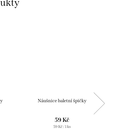
dukty
ky
Náušnice baletní špičky
Ná
59 Kč
Měrná
59 Kč / 1 ks