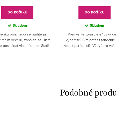
cena:
cena:
DO KOŠÍKU
DO KOŠÍKU
Skladem
Skladem
enku prší, nebo se nudíte při
Přemýšlíte, zvažujete? Jaký d
imním večeru, zabavte se! Jistě
vyberete? Čím potěšit tanečnici
e poskládat vlastní obraz. Stačí
ozdobit parádnici? Vždyť pro vaši
de a kam vložit ten správný dílek a
a lásku, máme přívěsek na prová
notový zápis...