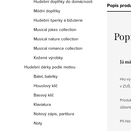
Hudební doplňky do domácnosti
Popis prod
Módní doplňky
Hudební šperky a bižuterie
Musical jokes collection
Pop
Musical nature collection
Musical romance collection
Kožené výrobky
Já m
Hudební dárky podle motivu
Balet, baletky
Hru vy
Houslový klíč
v ZUŠ.
Basový klíč
Produk
Klaviatura
úžasné
Notový zápis, partitura
Při hř
Noty