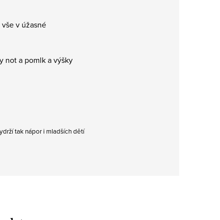
o vše v úžasné
y not a pomlk a výšky
ydrží tak nápor i mladších dětí