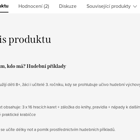
uktu
Hodnocení (2)
Diskuze
Související produkty
is produktu
ám, kdo má? Hudební příklady
užijí děti 8+, žáci i učitelé 3. ročníku, kdy se prohlubuje učivo hudební výchov
t obsahuje: 3 x 16 hracích karet + záložka do knihy, pravidla + nápady k dalším
 praktické krabičce
e se učíte délky not a pomlk prostřednictvím hudebních příkladů.