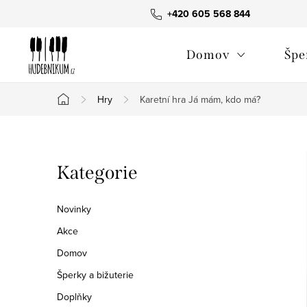
Přejít
+420 605 568 844
na
obsah
Domov
Špe
Hry
Karetní hra Já mám, kdo má?
Domů
P
Přeskočit
Kategorie
o
kategorie
s
Novinky
t
Akce
Domov
r
Šperky a bižuterie
a
Doplňky