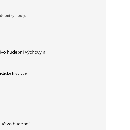
hudební symboly.
učivo hudební výchovy a
raktické krabičce
e učivo hudební