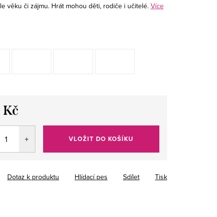
e věku či zájmu. Hrát mohou děti, rodiče i učitelé.
Více
 Kč
VLOŽIT DO KOŠÍKU
Dotaz k produktu
Hlídací pes
Sdílet
Tisk