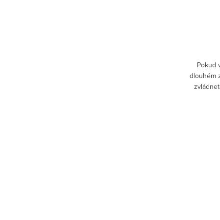
cena:
DO KOŠÍKU
Skladem
jich mít
Nové náušnice? Jedině stylově! Vyzdobte
Pokud v
lové by
si uši náušnicemi, které vašemu okolí
dlouhém z
venku na
prozradí, že žijete hudbou a tancem. . .
zvládnet
me si
zjistit, k