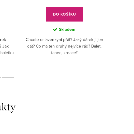
cena:
DO KOŠÍKU
Skladem
árek
Chcete oslavenkyni přát? Jaký dárek jí jen
Copak, mil
? Jak
dát? Co má ten druhý nejvíce rád? Balet,
Že nevíte 
 baletku
tanec, kreace?
nej,
zku...