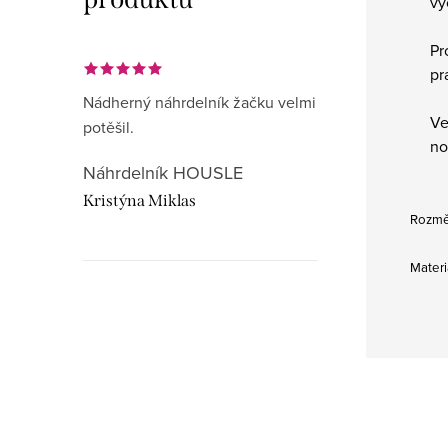
vý
Pr
pr
Nádherný náhrdelník žačku velmi
Ve
potěšil.
no
Náhrdelník HOUSLE
Kristýna Miklas
Rozměr
Materi
Hudebnikum.c
recenze