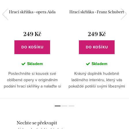
Hrací skříňka - opera Aida
Hrací skříňka - Franz Schubert
249 Kč
249 Kč
DO KOŠÍKU
DO KOŠÍKU
Skladem
Skladem
Poslechněte si kousek své
Krásný doplněk hudebně
oblíbené opery v originálním
laděného interiéru, který vás
podání hrací skříňky a nalaďte si
pokaždé potěší svými líbeznými
tu správnou náladu kdykoli
tóny skladby Ave Maria.
chcete.
Nechte se překvapit