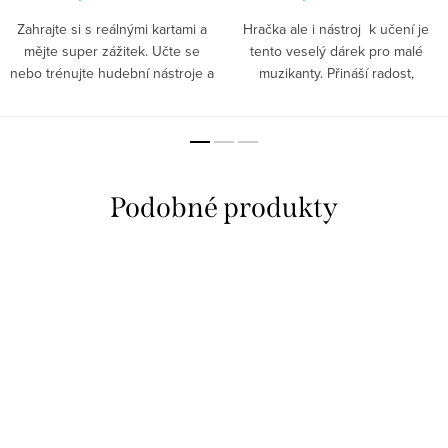
Zahrajte si s reálnými kartami a
Hračka ale i nástroj k učení je
mějte super zážitek. Učte se
tento veselý dárek pro malé
nebo trénujte hudební nástroje a
muzikanty. Přináší radost,
symboly a užijte si veselé chvíle
zábavu a zároveň inspiruje k
s vašimi blízkými.
hudební tvořivosti.