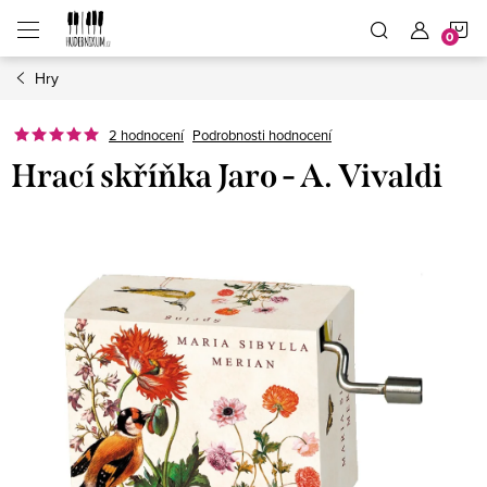
Přejít
N
na
obsah
Hry
K
2 hodnocení
Podrobnosti hodnocení
Hrací skříňka Jaro - A. Vivaldi