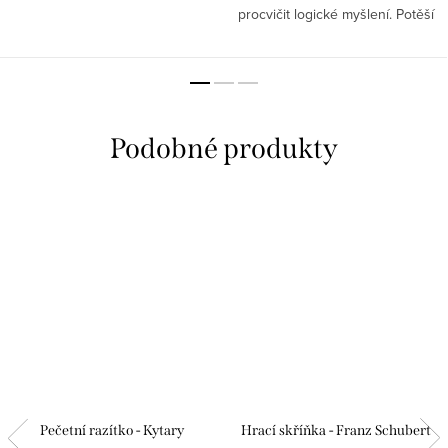
procvičit logické myšlení. Potěší
jak hudební nadšence, tak i ty,
kteří mají rádi klasickou hudbu a
intelektuální...
Pečetní razítko - Kytary
Hrací skříňka - Franz Schubert