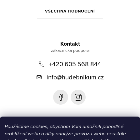
VŠECHNA HODNOCENÍ
Z
á
Kontakt
p
+420 605 568 844
a
t
info
@
hudebnikum.cz
í
Informace
Používáme cookies, abychom Vám umožnili pohodlné
prohlížení webu a díky analýze provozu webu neustále
Blog