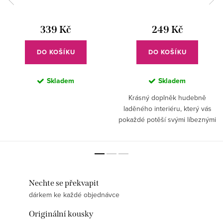
339 Kč
249 Kč
DO KOŠÍKU
DO KOŠÍKU
Skladem
Skladem
Krásný doplněk hudebně
laděného interiéru, který vás
pokaždé potěší svými líbeznými
tóny skladby Ave Maria.
Nechte se překvapit
dárkem ke každé objednávce
Originální kousky