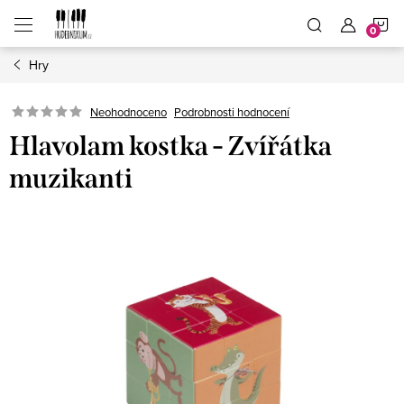
Přejít
N
na
obsah
Hry
K
Neohodnoceno
Podrobnosti hodnocení
Hlavolam kostka - Zvířátka
muzikanti