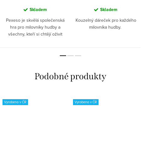
Skladem
Skladem
Pexeso je skvělá společenská
Kouzelný dáreček pro každého
hra pro milovníky hudby a
milovníka hudby.
všechny, kteří si chtějí oživit
hudební historii.
Vyrobeno v ČR
Vyrobeno v ČR