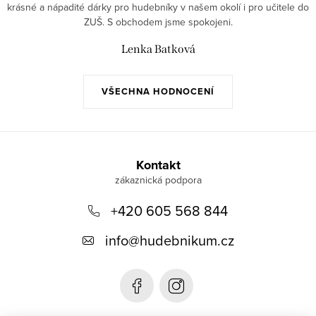
krásné a nápadité dárky pro hudebníky v našem okolí i pro učitele do
ZUŠ. S obchodem jsme spokojeni.
Lenka Batková
VŠECHNA HODNOCENÍ
Z
á
Kontakt
p
+420 605 568 844
a
t
info
@
hudebnikum.cz
í