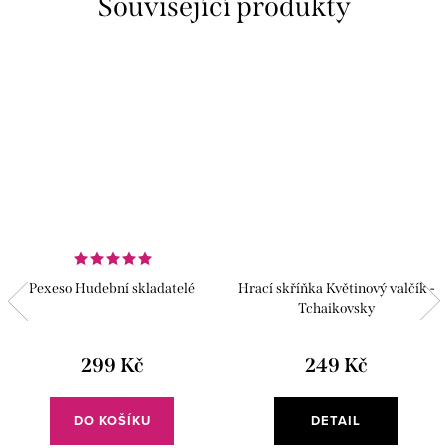
Související produkty
Pexeso Hudební skladatelé
Hrací skříňka Květinový valčík -
Tchaikovsky
299 Kč
249 Kč
DO KOŠÍKU
DETAIL