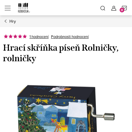
Přejít
N
na
obsah
Hry
K
1 hodnocení
Podrobnosti hodnocení
Hrací skříňka píseň Rolničky,
rolničky