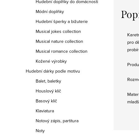
Hudební doplňky do domácnosti
Pop
Módní doplňky
Hudební šperky a bižuterie
Musical jokes collection
Karetn
Musical nature collection
pro d
probí
Musical romance collection
Kožené výrobky
Produ
Hudební dárky podle motivu
Rozmě
Balet, baletky
Houslový klíč
Materi
Basový klíč
mladš
Klaviatura
Notový zápis, partitura
Noty