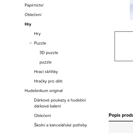
n
Papírnictví
n
Oblečení
í
Hry
Hry
p
Puzzle
a
3D puzzle
n
puzzle
e
Hrací skříňky
Hračky pro děti
l
Hudebnikum original
Dárkové poukazy a hudební
dárková balení
Popis prod
Oblečení
Školní a kancelářské potřeby