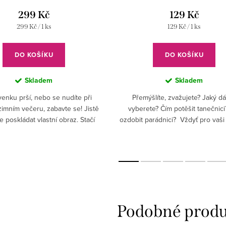
299 Kč
129 Kč
Měrná
Měrná
299 Kč / 1 ks
129 Kč / 1 ks
cena:
cena:
DO KOŠÍKU
DO KOŠÍKU
Skladem
Skladem
enku prší, nebo se nudíte při
Přemýšlíte, zvažujete? Jaký d
imním večeru, zabavte se! Jistě
vyberete? Čím potěšit tanečnici
e poskládat vlastní obraz. Stačí
ozdobit parádnici? Vždyť pro vaši
de a kam vložit ten správný dílek a
a lásku, máme přívěsek na prová
notový zápis...