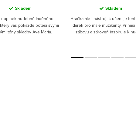
Skladem
Skladem
ý doplněk hudebně laděného
Hračka ale i nástroj k učení je ten
, který vás pokaždé potěší svými
dárek pro malé muzikanty. Přináší 
nými tóny skladby Ave Maria.
zábavu a zároveň inspiruje k h
tvořivosti.