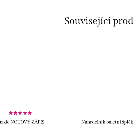
Související pro
uzzle NOTOVÝ ZÁPIS
Náhrdelník baletní špič