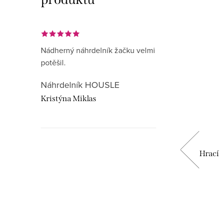
Vyrobeno v ČR
Nádherný náhrdelník žačku velmi
potěšil.
Náhrdelník HOUSLE
Kristýna Miklas
Karetní hra Kvarteto - Hudební
Hrací
Hudebnikum.c
nástroje a symboly
recenze
299 Kč
DO KOŠÍKU