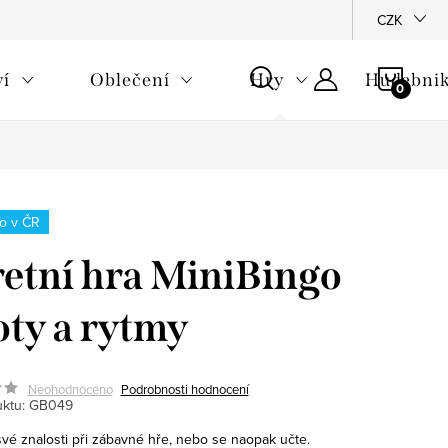
CZK
NÁKU
ví
Oblečení
Hry
Hudebnik
KOŠÍ
o v ČR
etní hra MiniBingo
oty a rytmy
Neohodnoceno
Podrobnosti hodnocení
ktu:
GB049
své znalosti při zábavné hře, nebo se naopak učte.