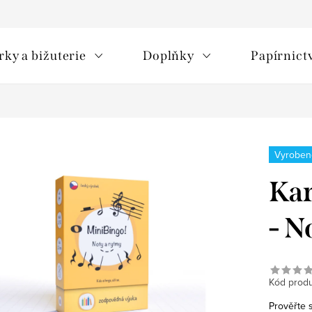
rky a bižuterie
Doplňky
Papírnict
Vyroben
Kar
- N
Kód produ
Prověřte 