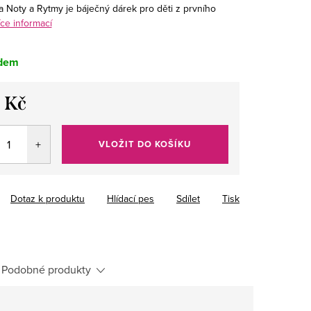
a Noty a Rytmy je báječný dárek pro děti z prvního
ce informací
dem
 Kč
VLOŽIT DO KOŠÍKU
Dotaz k produktu
Hlídací pes
Sdílet
Tisk
Podobné produkty