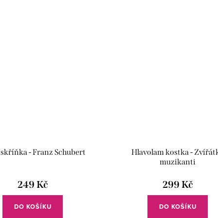
 skříňka - Franz Schubert
Hlavolam kostka - Zvířát
z
muzikanti
249 Kč
299 Kč
DO KOŠÍKU
DO KOŠÍKU