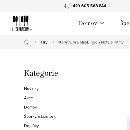
Přejít
+420 605 568 844
na
obsah
Domov
Špe
Hry
Karetní hra MiniBingo - Noty a rytmy
Domů
P
Přeskočit
Kategorie
o
kategorie
s
Novinky
t
Akce
Domov
r
Šperky a bižuterie
a
Doplňky