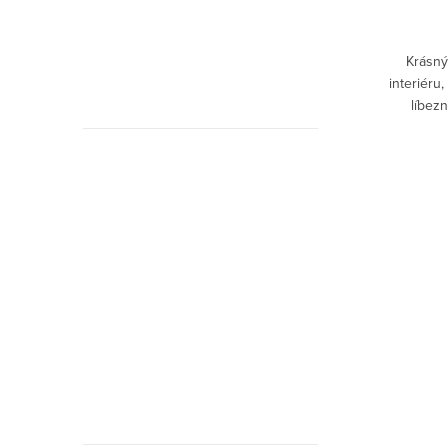
Skladem
b se.
Pobavte se s kamarády, spolužáky, rodinou
Krásn
nebo kolegy a zahrajte si kvarteto v
interiéru
hudební verzi. Naučte se poznávat
líbez
hudební nástroje a symboly.