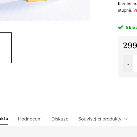
Karetní hr
stupně.
Ví
Skla
299
Měrná
cena:
uktu
Hodnocení
Diskuze
Související produkty