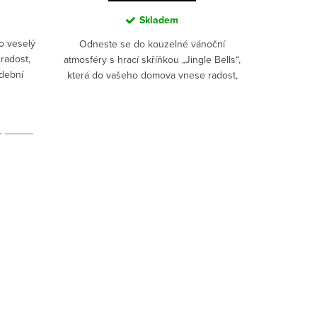
Skladem
to veselý
Verze pr
Odneste se do kouzelné vánoční
radost,
atmosféry s hrací skříňkou „Jingle Bells“,
udební
která do vašeho domova vnese radost,
nostalgii a hřejivou sváteční náladu.