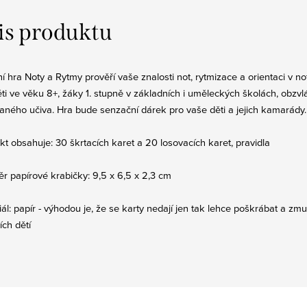
is produktu
í hra Noty a Rytmy prověří vaše znalosti not, rytmizace a orientaci v 
ěti ve věku 8+, žáky 1. stupně v základních i uměleckých školách, obzv
raného učiva. Hra bude senzační dárek pro vaše děti a jejich kamarády
kt obsahuje: 30 škrtacích karet a 20 losovacích karet, pravidla
r papírové krabičky: 9,5 x 6,5 x 2,3 cm
ál: papír - výhodou je, že se karty nedají jen tak lehce poškrábat a zmuc
ích dětí