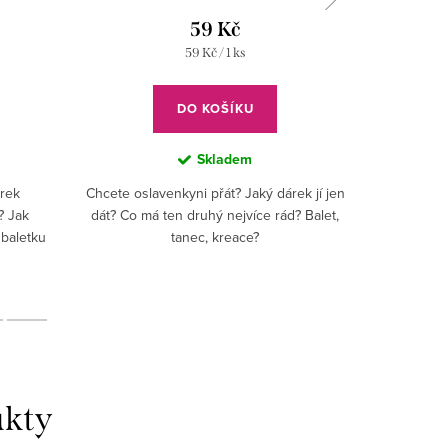
59 Kč
Měrná
59 Kč / 1 ks
cena:
DO KOŠÍKU
Skladem
árek
Chcete oslavenkyni přát? Jaký dárek jí jen
Copak, mil
? Jak
dát? Co má ten druhý nejvíce rád? Balet,
Že nevíte 
 baletku
tanec, kreace?
nej,
zku...