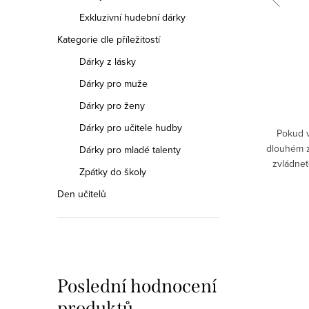
Exkluzivní hudební dárky
59 Kč
Měrná
59 Kč / 1 ks
Kategorie dle příležitostí
cena:
Dárky z lásky
DO KOŠÍKU
Dárky pro muže
Dárky pro ženy
Skladem
Dárky pro učitele hudby
jich mít
Nové náušnice? Jedině stylově! Vyzdobte
Pokud v
lové by
si uši náušnicemi, které vašemu okolí
dlouhém z
Dárky pro mladé talenty
venku na
prozradí, že žijete hudbou a tancem. . .
zvládnet
Zpátky do školy
me si
zjistit, k
Den učitelů
Poslední hodnocení
produktů