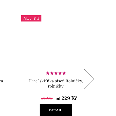
-8 %
Vyrobeno
ka
Hrací skříňka píseň Rolničky,
Hudebn
rolničky
229 Kč
249 Kč
od
DETAIL