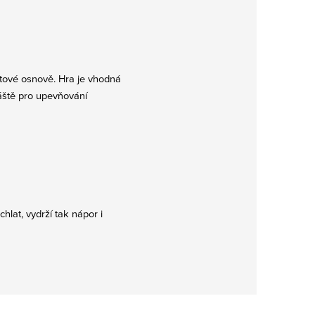
notové osnově.
Hra je vhodná
láště pro upevňování
.
hlat, vydrží tak nápor i