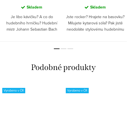
Skladem
Skladem
Je libo kávičku? A co do
Jste rocker? Hrajete na basovku?
hudebního hrníčku? Hudební
Milujete kytarová sóla? Pak jistě
mistr Johann Sebastian Bach
neodoláte stylovému hudebnímu
složil Kantátu o kávě, věděli jste o
hrníčku s cool kytarou.
tom? Dopřejte si chvilku klidu a
pohody, uvařte si...
Vyrobeno v ČR
Vyrobeno v ČR