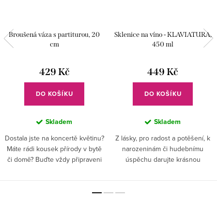
Broušená váza s partiturou, 20
Sklenice na víno - KLAVIATURA,
cm
450 ml
429 Kč
449 Kč
DO KOŠÍKU
DO KOŠÍKU
Skladem
Skladem
Dostala jste na koncertě květinu?
Z lásky, pro radost a potěšení, k
Máte rádi kousek přírody v bytě
narozeninám či hudebnímu
či domě? Buďte vždy připraveni
úspěchu darujte krásnou
na milé překvapení a vybavte se
skleničku s ručně vybroušenou
vázou. . . Nikdy nevíte, kdo vám
klaviaturou.
přinese kus...