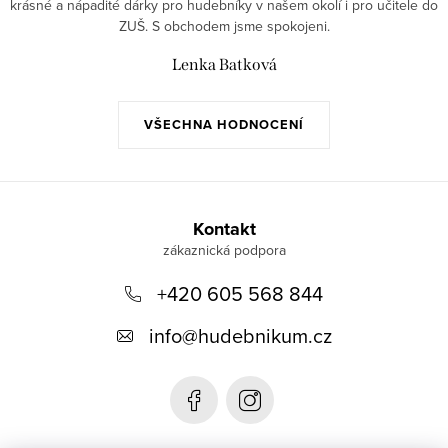
krásné a nápadité dárky pro hudebníky v našem okolí i pro učitele do
ZUŠ. S obchodem jsme spokojeni.
Lenka Batková
VŠECHNA HODNOCENÍ
Z
á
Kontakt
p
+420 605 568 844
a
t
info
@
hudebnikum.cz
í