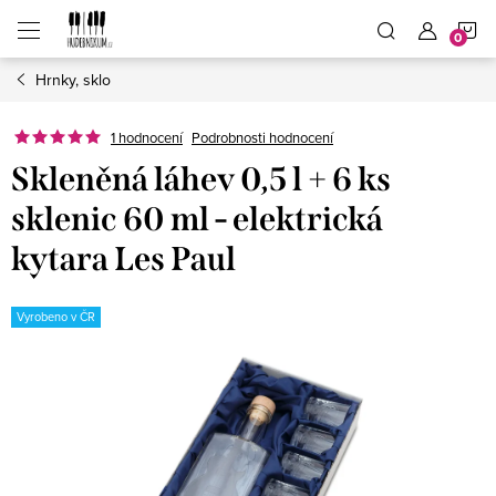
Přejít
N
na
obsah
Hrnky, sklo
K
1 hodnocení
Podrobnosti hodnocení
Skleněná láhev 0,5 l + 6 ks
sklenic 60 ml - elektrická
kytara Les Paul
Vyrobeno v ČR