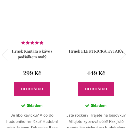
Hrnek Kantáta o kávě s
Hrnek ELEKTRICKÁ KYTARA
podšálkem malý
299 Kč
449 Kč
DO KOŠÍKU
DO KOŠÍKU
Skladem
Skladem
Je libo kávičku? A co do
Jste rocker? Hrajete na basovku?
hudebního hrníčku? Hudební
Milujete kytarová sóla? Pak jistě
mistr Johann Sebastian Bach
neodoláte stylovému hudebnímu