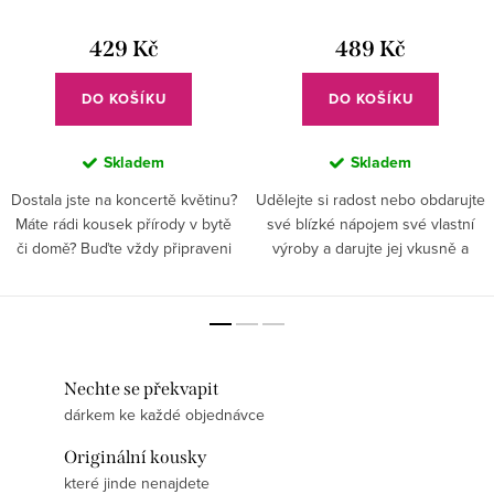
429 Kč
489 Kč
DO KOŠÍKU
DO KOŠÍKU
Skladem
Skladem
Dostala jste na koncertě květinu?
Udělejte si radost nebo obdarujte
Máte rádi kousek přírody v bytě
své blízké nápojem své vlastní
či domě? Buďte vždy připraveni
výroby a darujte jej vkusně a
na milé překvapení a vybavte se
stylově. Láhev s ručně
vázou. . . Nikdy nevíte, kdo vám
vybroušenou elektrickou kytarou
přinese kus...
skvěle doladí váš hudební...
Nechte se překvapit
dárkem ke každé objednávce
Originální kousky
které jinde nenajdete