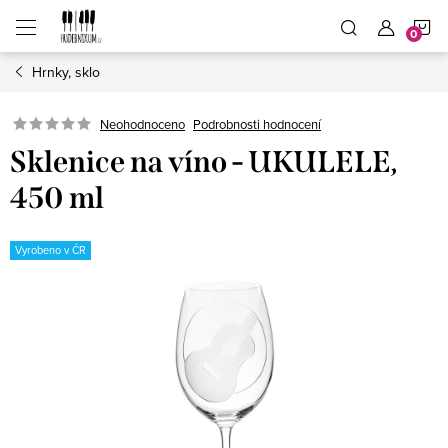
Přejít
N
na
obsah
Hrnky, sklo
K
Neohodnoceno
Podrobnosti hodnocení
Sklenice na víno - UKULELE,
450 ml
Vyrobeno v ČR