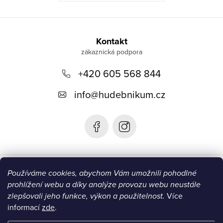
Z
á
Kontakt
p
+420 605 568 844
a
t
info
@
hudebnikum.cz
í
Informace
Používáme cookies, abychom Vám umožnili pohodlné
prohlížení webu a díky analýze provozu webu neustále
Blog
zlepšovali jeho funkce, výkon a použitelnost.
Více
informací
zde
.
Instagram