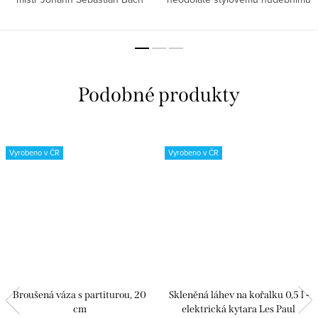
složil Kantátu o kávě, věděli jste o
hrníčku s cool kytarou.
tom? Dopřejte si chvilku klidu a
pohody, uvařte si...
Vyrobeno v ČR
Vyrobeno v ČR
Broušená váza s partiturou, 20
Skleněná láhev na kořalku 0,5 l -
cm
elektrická kytara Les Paul