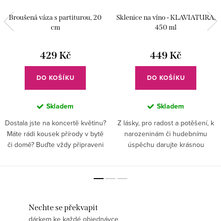
Broušená váza s partiturou, 20
Sklenice na víno - KLAVIATURA,
cm
450 ml
429 Kč
449 Kč
DO KOŠÍKU
DO KOŠÍKU
Skladem
Skladem
Dostala jste na koncertě květinu?
Z lásky, pro radost a potěšení, k
Máte rádi kousek přírody v bytě
narozeninám či hudebnímu
či domě? Buďte vždy připraveni
úspěchu darujte krásnou
na milé překvapení a vybavte se
skleničku s ručně vybroušenou
vázou. . . Nikdy nevíte, kdo vám
klaviaturou.
přinese kus...
Nechte se překvapit
dárkem ke každé objednávce