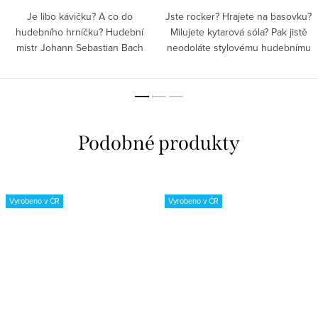
Je libo kávičku? A co do
Jste rocker? Hrajete na basovku?
hudebního hrníčku? Hudební
Milujete kytarová sóla? Pak jistě
mistr Johann Sebastian Bach
neodoláte stylovému hudebnímu
složil Kantátu o kávě, věděli jste o
hrníčku s cool kytarou.
tom? Dopřejte si chvilku klidu a
pohody, uvařte si...
Vyrobeno v ČR
Vyrobeno v ČR