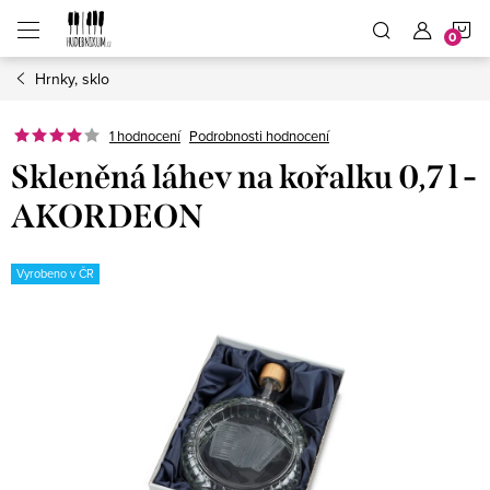
Přejít
N
na
obsah
Hrnky, sklo
K
1 hodnocení
Podrobnosti hodnocení
Skleněná láhev na kořalku 0,7 l -
AKORDEON
Vyrobeno v ČR