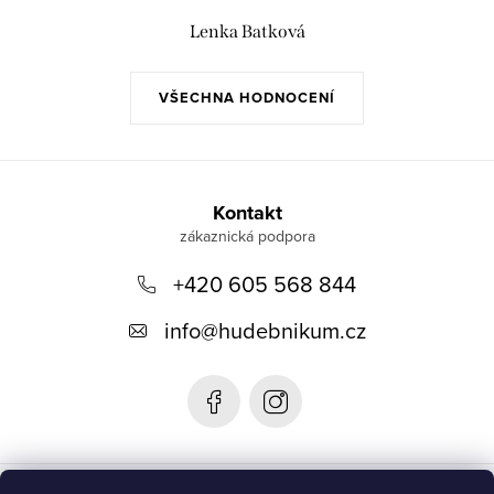
Lenka Batková
VŠECHNA HODNOCENÍ
Z
á
Kontakt
p
+420 605 568 844
a
t
info
@
hudebnikum.cz
í
Informace