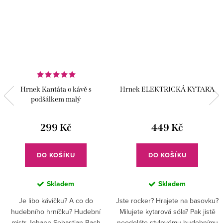
Hrnek Kantáta o kávě s
Hrnek ELEKTRICKÁ KYTARA
podšálkem malý
299 Kč
449 Kč
DO KOŠÍKU
DO KOŠÍKU
Skladem
Skladem
Je libo kávičku? A co do
Jste rocker? Hrajete na basovku?
hudebního hrníčku? Hudební
Milujete kytarová sóla? Pak jistě
mistr Johann Sebastian Bach
neodoláte stylovému hudebnímu