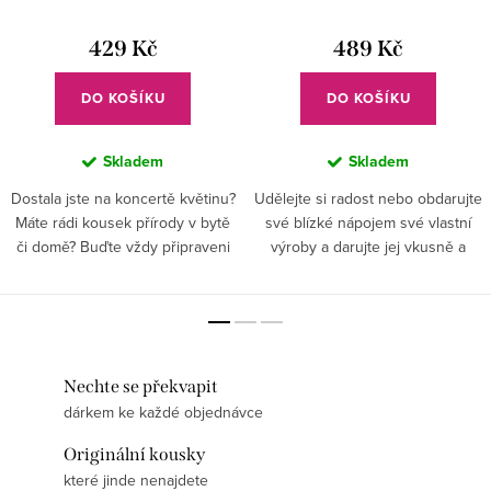
429 Kč
489 Kč
DO KOŠÍKU
DO KOŠÍKU
Skladem
Skladem
Dostala jste na koncertě květinu?
Udělejte si radost nebo obdarujte
Máte rádi kousek přírody v bytě
své blízké nápojem své vlastní
či domě? Buďte vždy připraveni
výroby a darujte jej vkusně a
na milé překvapení a vybavte se
stylově. Láhev s ručně
vázou. . . Nikdy nevíte, kdo vám
vybroušenou elektrickou kytarou
přinese kus...
skvěle doladí váš hudební...
Nechte se překvapit
dárkem ke každé objednávce
Originální kousky
které jinde nenajdete