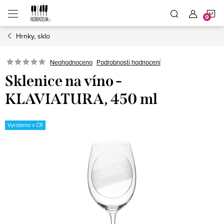
Přejít
N
na
obsah
Hrnky, sklo
K
Neohodnoceno
Podrobnosti hodnocení
Sklenice na víno -
KLAVIATURA, 450 ml
Vyrobeno v ČR