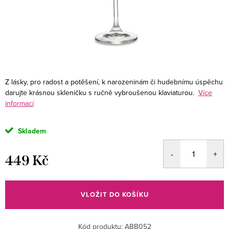
Z lásky, pro radost a potěšení, k narozeninám či hudebnímu úspěchu
darujte krásnou skleničku s ručně vybroušenou klaviaturou.
Více
informací
Skladem
449 Kč
Měrná
cena:
VLOŽIT DO KOŠÍKU
Kód produktu:
ABB052