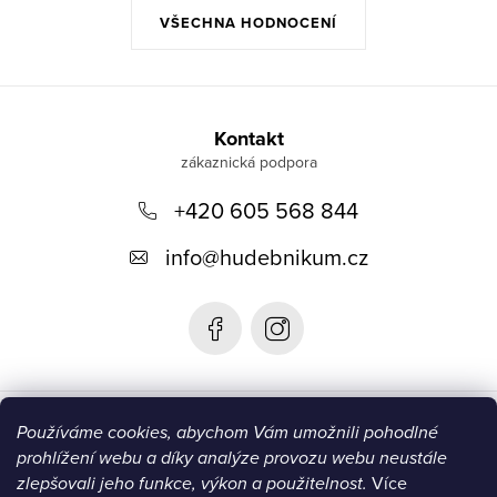
VŠECHNA HODNOCENÍ
Z
á
Kontakt
p
+420 605 568 844
a
t
info
@
hudebnikum.cz
í
Informace
Používáme cookies, abychom Vám umožnili pohodlné
prohlížení webu a díky analýze provozu webu neustále
Blog
zlepšovali jeho funkce, výkon a použitelnost.
Více