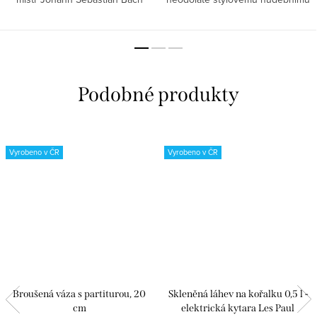
složil Kantátu o kávě, věděli jste o
hrníčku s cool kytarou.
tom? Dopřejte si chvilku klidu a
pohody, uvařte si...
Vyrobeno v ČR
Vyrobeno v ČR
Broušená váza s partiturou, 20
Skleněná láhev na kořalku 0,5 l -
cm
elektrická kytara Les Paul