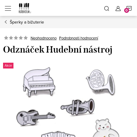
Přejít
N
na
obsah
Šperky a bižuterie
K
Neohodnoceno
Podrobnosti hodnocení
Odznáček Hudební nástroj
Akce