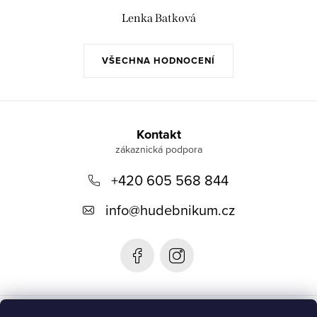
Lenka Batková
VŠECHNA HODNOCENÍ
Z
á
Kontakt
p
+420 605 568 844
a
t
info
@
hudebnikum.cz
í
Informace