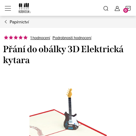
Přejít
N
na
obsah
Papírnictví
K
1 hodnocení
Podrobnosti hodnocení
Přání do obálky 3D Elektrická
kytara