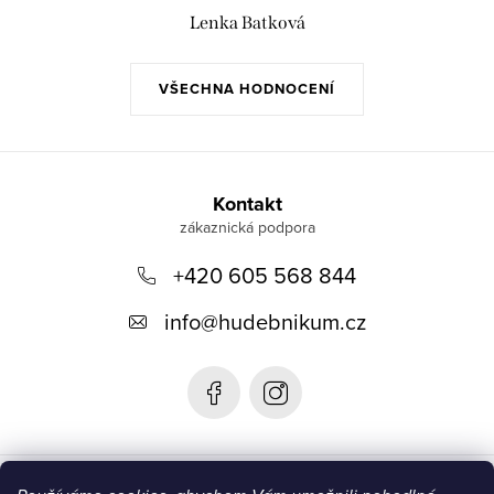
Lenka Batková
VŠECHNA HODNOCENÍ
Z
á
Kontakt
p
+420 605 568 844
a
t
info
@
hudebnikum.cz
í
Informace