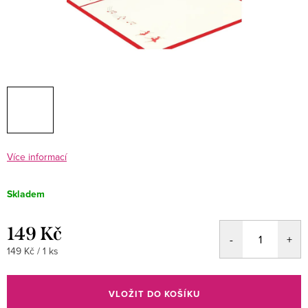
Více informací
Skladem
149 Kč
Měrná
149 Kč / 1 ks
cena:
VLOŽIT DO KOŠÍKU