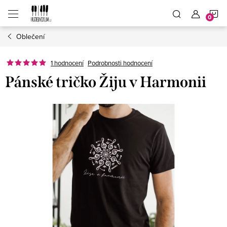
Přejít
N
na
obsah
Oblečení
K
1 hodnocení
Podrobnosti hodnocení
Pánské tričko Žiju v Harmonii