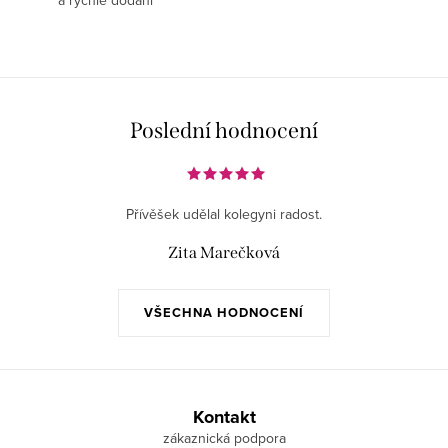
a rychlé dodání
Poslední hodnocení
Přívěšek udělal kolegyni radost.
Zita Marečková
VŠECHNA HODNOCENÍ
Z
á
Kontakt