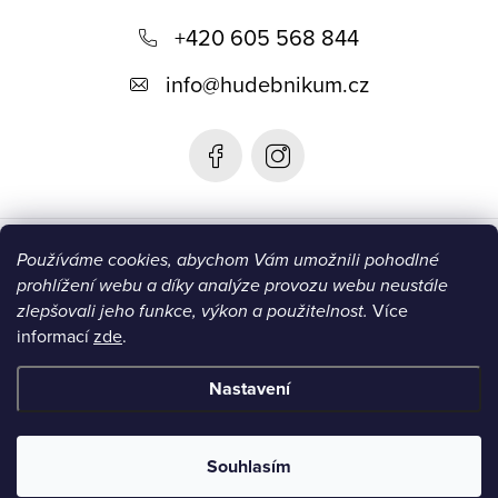
p
+420 605 568 844
a
t
info
@
hudebnikum.cz
í
Informace
Používáme cookies, abychom Vám umožnili pohodlné
prohlížení webu a díky analýze provozu webu neustále
Blog
zlepšovali jeho funkce, výkon a použitelnost.
Více
informací
zde
.
Instagram
Nastavení
Copyright 2026
HUDEBNIKUM.CZ
. Všechna práva vyhrazena.
Souhlasím
Vytvořil Shoptet