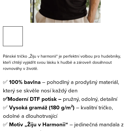
Pánské tričko „Žiju v harmonii“ je perfektní volbou pro hudebníky,
kteří chtějí vyjádřit svou lásku k hudbě a zároveň dosáhnout
rovnováhy v životě.
✅
100% bavlna
– pohodlný a prodyšný materiál,
který se skvěle nosí každý den
✅Moderní DTF potisk –
pružný, odolný, detailní
✅
Vysoká gramáž (180 g/m²)
– kvalitní tričko,
odolné a dlouhotrvající
✅
Motiv „Žiju v Harmonii“
– jedinečná mandala z