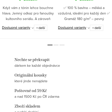
Když vám z tónin lehce bouchne
✅ 100 % bavlna – měkká a
hlava. Jemný odkaz pro fanoušky
vzdušná, ideální pro každý den ✅
kultovního seriálu. A zároveň
Gramáž 180 g/m² – pevný
velmi realistická reakce na
materiál, který zůstává krásný i
Dostupné varianty
Dostupné varianty
+ další
+ další
hudební teorii.
po mnoha praních✅Moderní DTF
potisk – pružný, odolný, detailní...
Nechte se překvapit
dárkem ke každé objednávce
Originální kousky
které jinde nenajdete
Poštovné od 59 Kč
a nad 1500 Kč po ČR zdarma
Zboží skladem