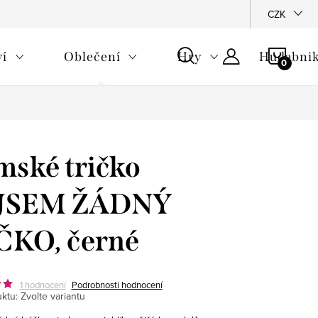
CZK
NÁKU
ví
Oblečení
Hry
Hudebnik
KOŠÍ
ské tričko
JSEM ŽÁDNÝ
ČKO, černé
1 hodnocení
Podrobnosti hodnocení
ktu:
Zvolte variantu