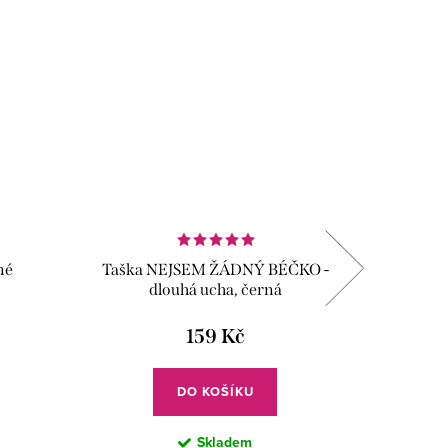
-50
né
Taška NEJSEM ŽÁDNÝ BÉČKO -
Pouzdro
dlouhá ucha, černá
159 Kč
DO KOŠÍKU
Skladem