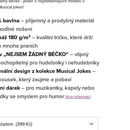
dný béčko - jeden z nejoblíbenějších modelů v
Musical jokes!
 bavlna
– příjemný a prodyšný materiál
hodlné nošení
áž 180 g/m²
– kvalitní tričko, které drží
po mnoha praních
iv „NEJSEM ŽÁDNÝ BÉČKO“
– vtipný
pochopitelný pro hudebníky i nehudebníky
inální design z kolekce Musical Jokes
–
kousek, který zaujme a pobaví
lní dárek
– pro muzikantky, kapely nebo
dky se smyslem pro humor
Více informací