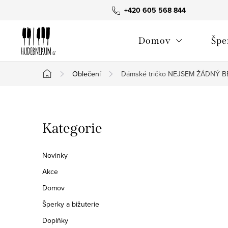
Přejít
+420 605 568 844
na
obsah
Domov
Špe
Oblečení
Dámské tričko NEJSEM ŽÁDNÝ B
Domů
P
Přeskočit
Kategorie
o
kategorie
s
Novinky
t
Akce
Domov
r
Šperky a bižuterie
a
Doplňky