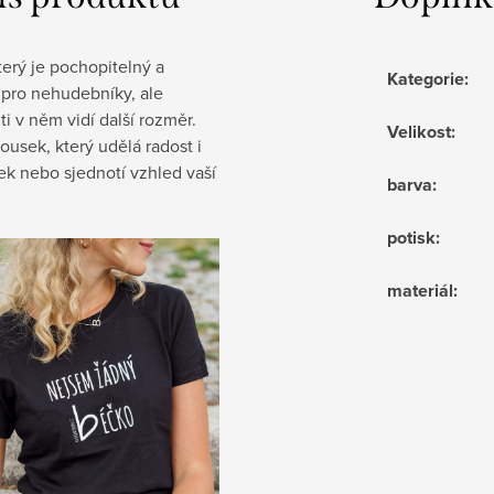
terý je pochopitelný a
Kategorie
:
i pro nehudebníky, ale
i v něm vidí další rozměr.
Velikost
:
ousek, který udělá radost i
ek nebo sjednotí vzhled vaší
barva
:
potisk
:
materiál
: