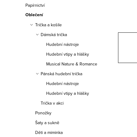
n
Papírnictví
n
Oblečení
í
Trička a košile
Dámská trička
p
Hudební nástroje
a
Hudební vtipy a hlášky
n
Musical Nature & Romance
e
Pánská hudební trička
Hudební nástroje
l
Hudební vtipy a hlášky
Trička v akci
Ponožky
Šaty a sukně
Děti a miminka