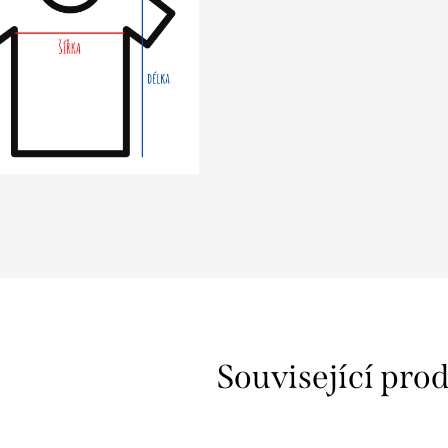
z
Související pro