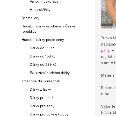
Vánoční dekorace
Hrací skříňky
Bestsellery
Hudební dárky vyrobené v České
republice
Tričko 
Hudební dárky podle ceny
nabízím
Dárky do 59 Kč
pány
. V
Dárky do 159 Kč
najdete 
s tímto
Dárky do 299 Kč
Exkluzivní hudební dárky
Materiál:
Kategorie dle příležitostí
Prát max
Dárky z lásky
rubu.
Dárky pro muže
Dárky pro ženy
Vyberte 
trička, 
Dárky pro učitele hudby