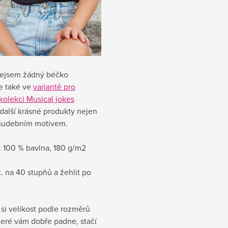
Nejsem žádný béčko
e také ve
variantě pro
kolekci Musical jokes
další krásné produkty nejen
 hudebním motivem.
 1
00 % bavlna, 180 g/m2
. na 40 stupňů a žehlit po
si velikost podle rozměrů
které vám dobře padne, stačí