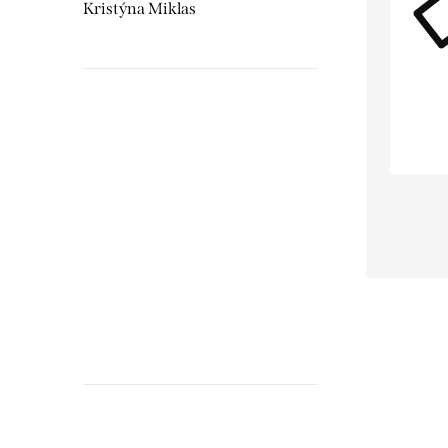
Kristýna Miklas
Hudebnikum.c
recenze