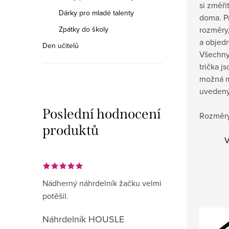
si změři
Dárky pro mladé talenty
doma.
P
Zpátky do školy
rozměry,
a objedn
Den učitelů
Všechny
trička j
možná m
uvedený
Poslední hodnocení
Rozměry
produktů
V
Nádherný náhrdelník žačku velmi
potěšil.
Náhrdelník HOUSLE