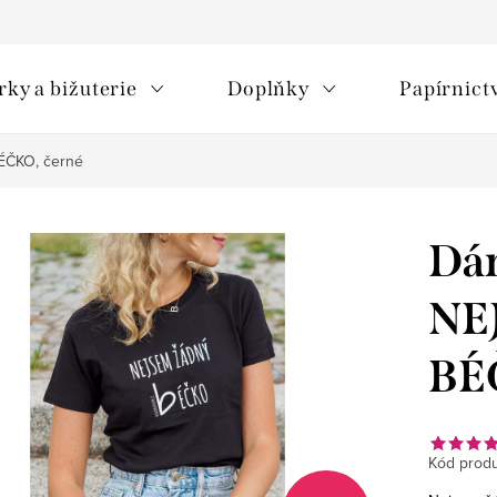
rky a bižuterie
Doplňky
Papírnict
ÉČKO, černé
Dám
NE
BÉ
Kód produ