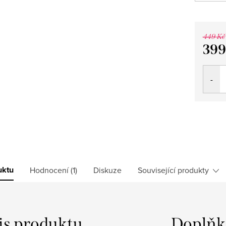
449 Kč
399
Měrná
cena:
uktu
Hodnocení (1)
Diskuze
Související produkty
is produktu
Doplňk