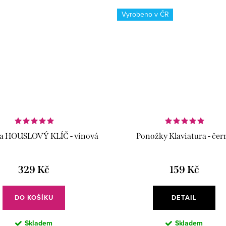
Vyrobeno v ČR
ka HOUSLOVÝ KLÍČ - vínová
Ponožky Klaviatura - čer
329 Kč
159 Kč
DO KOŠÍKU
DETAIL
Skladem
Skladem