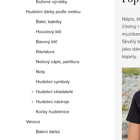
Kožené výrobky
Hudební dárky podle motivu
Nápis, k
Balet, baletky
čitelný 
Houslový klíč
muzikant
Skvělý k
Basový klíč
jako dár
Klaviatura
kapely.
Notový zápis, partitura
Noty
Hudební symboly
Hudební skladatelé
Hudební nástroje
Kočky hudebnice
Vánoce
Balení dárků