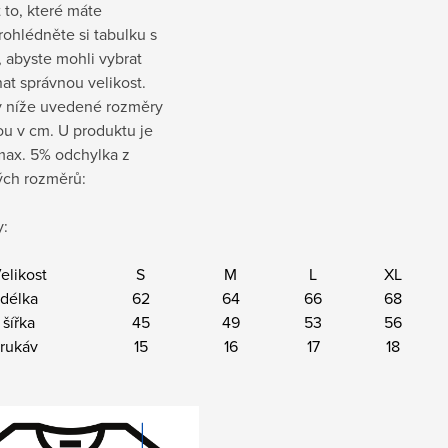
t to, které máte
rohlédněte si tabulku s
 abyste mohli vybrat
at správnou velikost.
 níže uvedené rozměry
sou v cm
. U produktu je
ax. 5% odchylka z
ch rozměrů:
:
elikost
S
M
L
XL
délka
62
64
66
68
šířka
45
49
53
56
rukáv
15
16
17
18