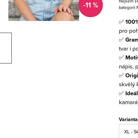
Nejsem žá
-11 %
kategorii 
✅
100%
pro po
✅
Gram
tvar i 
✅
Mot
nápis, 
✅
Orig
skvělý 
✅
Ideá
kamará
Varianta