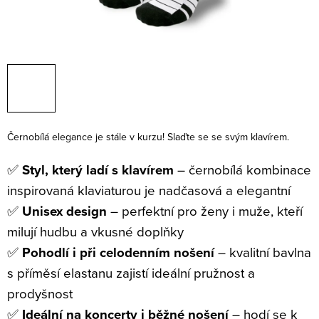
Černobílá elegance je stále v kurzu! Slaďte se se svým klavírem.
✅
Styl, který ladí s klavírem
– černobílá kombinace
inspirovaná klaviaturou je nadčasová a elegantní
✅
Unisex design
– perfektní pro ženy i muže, kteří
milují hudbu a vkusné doplňky
✅
Pohodlí i při celodenním nošení
– kvalitní bavlna
s příměsí elastanu zajistí ideální pružnost a
prodyšnost
✅
Ideální na koncerty i běžné nošení
– hodí se k