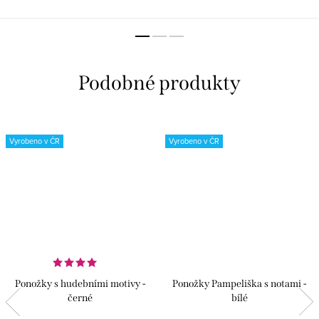
pořádně pročistěte...
zaručuje kvalitu,...
Vyrobeno v ČR
Vyrobeno v ČR
Ponožky s hudebními motivy -
Ponožky Pampeliška s notami -
černé
bílé