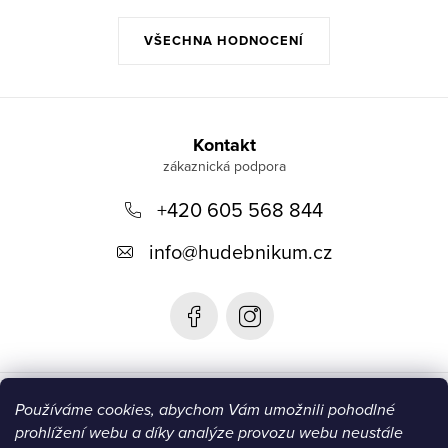
VŠECHNA HODNOCENÍ
Z
á
Kontakt
p
+420 605 568 844
a
t
info
@
hudebnikum.cz
í
Informace
Používáme cookies, abychom Vám umožnili pohodlné
prohlížení webu a díky analýze provozu webu neustále