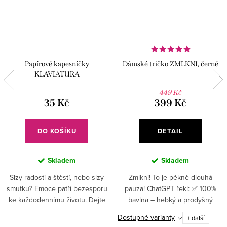
Papírové kapesníčky
Dámské tričko ZMLKNI, černé
KLAVIATURA
449 Kč
35 Kč
399 Kč
DO KOŠÍKU
DETAIL
Skladem
Skladem
Slzy radosti a štěstí, nebo slzy
Zmlkni! To je pěkně dlouhá
smutku? Emoce patří bezesporu
pauza! ChatGPT řekl: ✅ 100%
ke každodennímu životu. Dejte
bavlna – hebký a prodyšný
jim přirozený průchod! A pokud
materiál pro celodenní pohodlí✅
Dostupné varianty
+ další
uroníte slzu či máte rýmu, tak si
Vysoká gramáž (180 g/m²) –