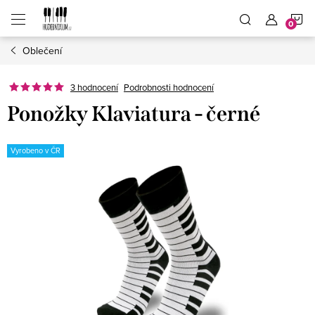
Přejít
N
na
obsah
Oblečení
K
3 hodnocení
Podrobnosti hodnocení
Ponožky Klaviatura - černé
Vyrobeno v ČR