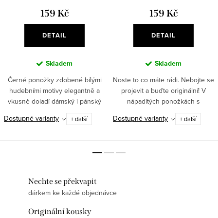
159 Kč
159 Kč
DETAIL
DETAIL
Skladem
Skladem
Černé ponožky zdobené bílými
Noste to co máte rádi. Nebojte se
hudebními motivy elegantně a
projevit a buďte originální! V
vkusně doladí dámský i pánský
nápaditých ponožkách s
outfit. Oblečte si na nožky cool
hudebními motivy vyniknete. ✅
Dostupné varianty
Dostupné varianty
+ další
+ další
hudební ponožky. Utíkejte ven a
Originální motiv – pampeliška s
užijte si den.✅...
notami propojuje...
Nechte se překvapit
dárkem ke každé objednávce
Originální kousky