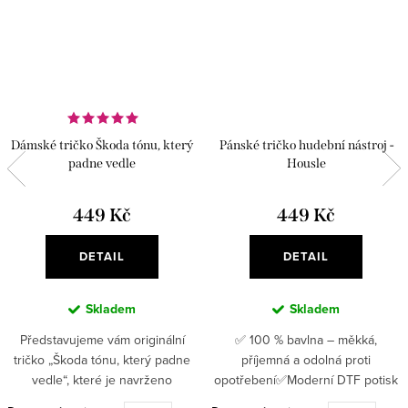
Dámské tričko Škoda tónu, který
Pánské tričko hudební nástroj -
padne vedle
Housle
449 Kč
449 Kč
DETAIL
DETAIL
Skladem
Skladem
Představujeme vám originální
✅ 100 % bavlna – měkká,
tričko „Škoda tónu, který padne
příjemná a odolná proti
vedle“, které je navrženo
opotřebení✅Moderní DTF potisk
speciálně pro hudebníky se
– pružný, odolný, detailní ✅