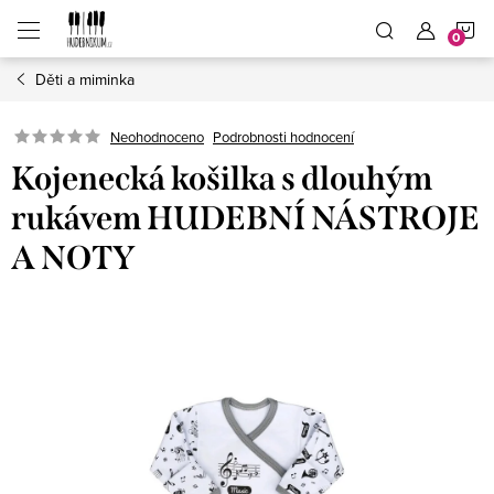
Přejít
N
na
obsah
Děti a miminka
K
Neohodnoceno
Podrobnosti hodnocení
Kojenecká košilka s dlouhým
rukávem HUDEBNÍ NÁSTROJE
A NOTY