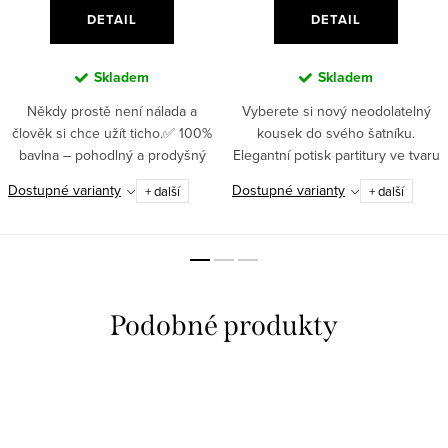
DETAIL
DETAIL
Skladem
Skladem
Někdy prostě není nálada a
Vyberete si nový neodolatelný
člověk si chce užít ticho.✅ 100%
kousek do svého šatníku.
bavlna – pohodlný a prodyšný
Elegantní potisk partitury ve tvaru
materiál pro každodenní nošení✅
srdce a příjemný materiál si
Dostupné varianty
Dostupné varianty
+ další
+ další
Vysoká gramáž (180 g/m²) –
oblíbí každá stylová
zajišťuje odolnost a dlouhou...
kráska. ✅Romantický potisk...