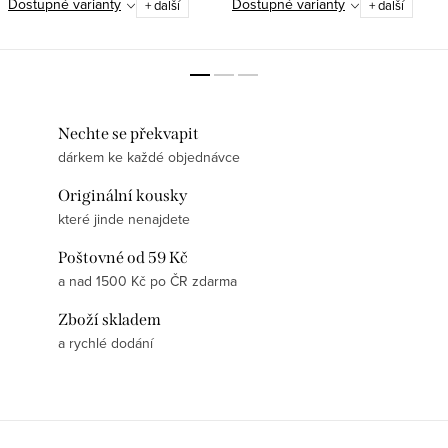
Dostupné varianty
Dostupné varianty
+ další
+ další
smyslem pro humor.✅ 100%
Gramáž 180 g/m² – jistota kvality,
bavlna – příjemný a prodyšný
která vydrží ✅ Motiv tvořený
materiál...
jedním...
Nechte se překvapit
dárkem ke každé objednávce
Originální kousky
které jinde nenajdete
Poštovné od 59 Kč
a nad 1500 Kč po ČR zdarma
Zboží skladem
a rychlé dodání