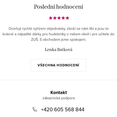
Poslední hodnocení
Oceňuji rychlé vyřízení objednávky, zboží se nám líbí a jsou to
krásné a nápadité dárky pro hudebníky v našem okolí i pro učitele do
ZUŠ. S obchodem jsme spokojeni.
Lenka Batková
VŠECHNA HODNOCENÍ
Z
á
Kontakt
p
+420 605 568 844
a