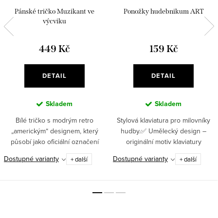
Pánské tričko Muzikant ve
Ponožky hudebnikum ART
výcviku
449 Kč
159 Kč
DETAIL
DETAIL
Skladem
Skladem
Bílé tričko s modrým retro
Stylová klaviatura pro milovníky
„americkým“ designem, který
hudby.✅ Umělecký design –
působí jako oficiální označení
originální motiv klaviatury
budoucí hvězdy.
inspirovaný logem Hudebnikum
Dostupné varianty
Dostupné varianty
+ další
+ další
dodá vašemu outfitu styl i
osobitost✅ Pro milovníky hudby
i...