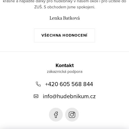
krásné a nápadité dárky pro hudebníky v našem okolí i pro učitele do
ZUŠ. S obchodem jsme spokojeni.
Lenka Batková
VŠECHNA HODNOCENÍ
Z
á
Kontakt
p
+420 605 568 844
a
t
info
@
hudebnikum.cz
í