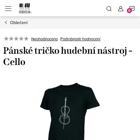
Přejít
N
na
obsah
Oblečení
K
Neohodnoceno
Podrobnosti hodnocení
Pánské tričko hudební nástroj -
Cello