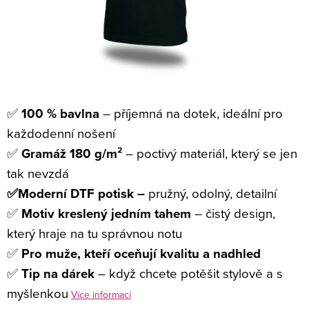
✅
100 % bavlna
– příjemná na dotek, ideální pro
každodenní nošení
✅
Gramáž 180 g/m²
– poctivý materiál, který se jen
tak nevzdá
✅Moderní DTF potisk –
pružný, odolný, detailní
✅
Motiv kreslený jedním tahem
– čistý design,
který hraje na tu správnou notu
✅
Pro muže, kteří oceňují kvalitu a nadhled
✅
Tip na dárek
– když chcete potěšit stylově a s
myšlenkou
Více informací