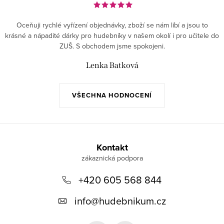
Oceňuji rychlé vyřízení objednávky, zboží se nám líbí a jsou to
krásné a nápadité dárky pro hudebníky v našem okolí i pro učitele do
ZUŠ. S obchodem jsme spokojeni.
Lenka Batková
VŠECHNA HODNOCENÍ
Z
á
Kontakt
p
+420 605 568 844
a
t
info
@
hudebnikum.cz
í