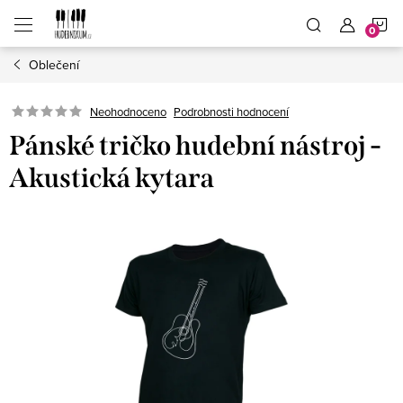
Přejít
N
na
obsah
Oblečení
K
Neohodnoceno
Podrobnosti hodnocení
Pánské tričko hudební nástroj -
Akustická kytara