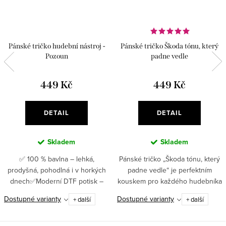
Pánské tričko hudební nástroj -
Pánské tričko Škoda tónu, který
Pozoun
padne vedle
449 Kč
449 Kč
DETAIL
DETAIL
Skladem
Skladem
✅ 100 % bavlna – lehká,
Pánské tričko „Škoda tónu, který
prodyšná, pohodlná i v horkých
padne vedle“ je perfektním
dnech✅Moderní DTF potisk –
kouskem pro každého hudebníka
pružný, odolný, detailní ✅ Gramáž
s nadhledem a smyslem pro
Dostupné varianty
Dostupné varianty
+ další
+ další
180 g/m² – pevná a dlouhodobě
humor.✅ 100% bavlna – příjemný
odolná kvalita ✅ Jednoduchý...
a prodyšný materiál, který se...