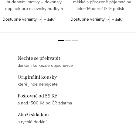
hudebními motivy – dokonalý
měkká a přirozeně příjemná na
doplněk pro milovníky hudby a
těle✅Moderní DTF potisk –
originálního stylu!✅ Stylový
pružný, odolný, detailní ✅ Gramáž
Dostupné varianty
Dostupné varianty
+ další
+ další
hudební design – bílé ponožky s
180 g/m² – kvalitní tričko, které si
partiturou dodají...
zachová tvar i barvu ✅...
Nechte se překvapit
dárkem ke každé objednávce
Originální kousky
které jinde nenajdete
Poštovné od 59 Kč
a nad 1500 Kč po ČR zdarma
Zboží skladem
a rychlé dodání