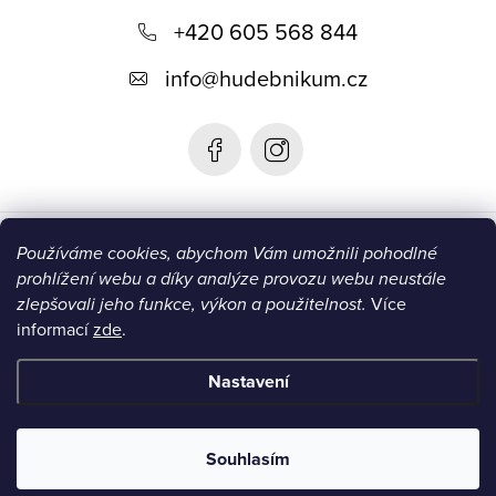
+420 605 568 844
a
t
info
@
hudebnikum.cz
í
Informace
Používáme cookies, abychom Vám umožnili pohodlné
prohlížení webu a díky analýze provozu webu neustále
Blog
zlepšovali jeho funkce, výkon a použitelnost.
Více
informací
zde
.
Instagram
Nastavení
Copyright 2026
HUDEBNIKUM.CZ
. Všechna práva vyhrazena.
Souhlasím
Vytvořil Shoptet