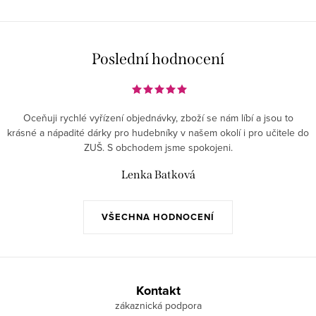
Poslední hodnocení
Oceňuji rychlé vyřízení objednávky, zboží se nám líbí a jsou to
krásné a nápadité dárky pro hudebníky v našem okolí i pro učitele do
ZUŠ. S obchodem jsme spokojeni.
Lenka Batková
VŠECHNA HODNOCENÍ
Z
á
Kontakt
p