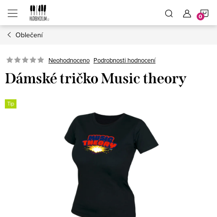
Přejít
N
na
obsah
Oblečení
K
Neohodnoceno
Podrobnosti hodnocení
Dámské tričko Music theory
Tip