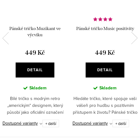
Pánské tričko Muzikant ve
Pánské tričko Music positivity
výcviku
449 Kč
449 Kč
DETAIL
DETAIL
Skladem
Skladem
Bílé tričko s modrým retro
Hledáte tričko, které spojuje vaši
„americkým“ designem, který
vášeň pro hudbu s pozitivním
působí jako oficiální označení
přístupem k životu? Pánské tričko
budoucí hvězdy.
„Music Positivity“ je přesně tím
Dostupné varianty
Dostupné varianty
+ další
+ další
pravým!✅ 100% bavlna –
příjemný a prodyšný...