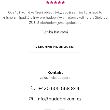
Oceňuji rychlé vyřízení objednávky, zboží se nám líbí a jsou to
krásné a nápadité dárky pro hudebníky v našem okolí i pro učitele do
ZUŠ. S obchodem jsme spokojeni.
Lenka Batková
VŠECHNA HODNOCENÍ
Z
á
Kontakt
p
+420 605 568 844
a
t
info
@
hudebnikum.cz
í