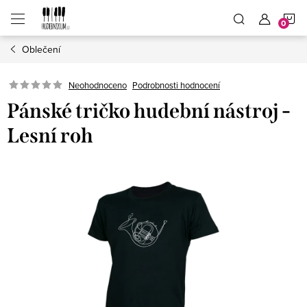
Přejít
N
na
obsah
Oblečení
K
Neohodnoceno
Podrobnosti hodnocení
Pánské tričko hudební nástroj -
Lesní roh