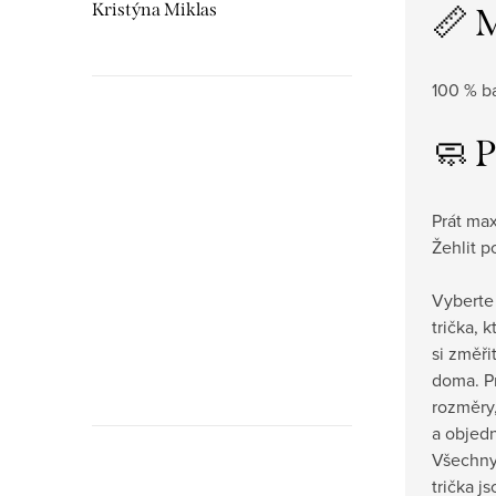
Kristýna Miklas
📏 
100 % b
🧼 
Hudebnikum.c
recenze
Prát max
Žehlit p
Vyberte 
trička, 
si změři
doma.
P
rozměry,
a objedn
Všechny
trička j