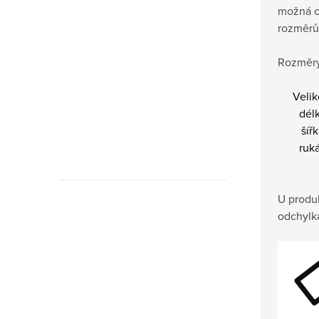
možná o
rozměrů
Rozměry
Velik
dél
šíř
ruk
U produ
odchylk