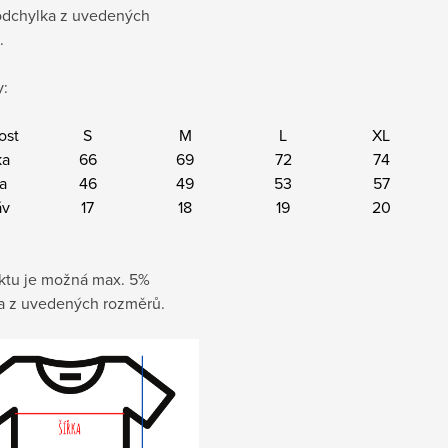
dchylka z uvedených
.
:
ost
S
M
L
XL
ka
66
69
72
74
ka
46
49
53
57
áv
17
18
19
20
ktu je možná max. 5%
a z uvedených rozměrů.