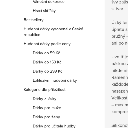
Vánoční dekorace
švy zajis
si tvar.
Hrací skříňky
Bestsellery
Úzký le
Hudební dárky vyrobené v České
úpletu 
republice
pružný 
ani po n
Hudební dárky podle ceny
Dárky do 59 Kč
Uvnitř j
Dárky do 159 Kč
páskou 
nikde ni
Dárky do 299 Kč
Ramenní
Exkluzivní hudební dárky
každode
Kategorie dle příležitostí
nasazen
Velikost
Dárky z lásky
– maxim
Dárky pro muže
komprom
Dárky pro ženy
Silikono
Dárky pro učitele hudby