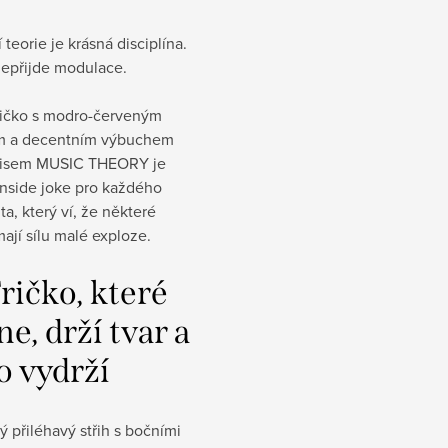
teorie je krásná disciplína.
epřijde modulace.
ričko s modro-červeným
m a decentním výbuchem
pisem MUSIC THEORY je
inside joke pro každého
a, který ví, že některé
ají sílu malé exploze.
ričko, které
e, drží tvar a
o vydrží
 přiléhavý střih s bočními