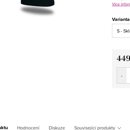
Více infor
Varianta
449
Měrná
cena:
uktu
Hodnocení
Diskuze
Související produkty