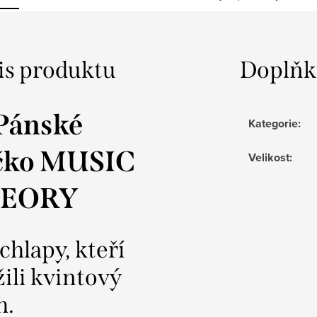
is produktu
Doplňk
 Pánské
Kategorie
:
ičko MUSIC
Velikost
:
EORY
chlapy, kteří
ili kvintový
h.