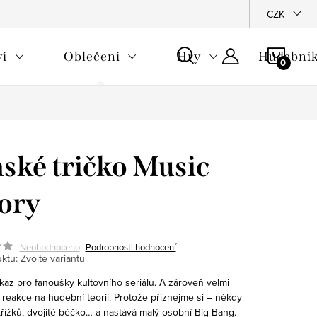
CZK
NÁKU
ví
Oblečení
Hry
Hudebnik
KOŠÍ
ské tričko Music
ory
Neohodnoceno
Podrobnosti hodnocení
ktu:
Zvolte variantu
az pro fanoušky kultovního seriálu. A zároveň velmi
á reakce na hudební teorii. Protože přiznejme si – někdy
křížků, dvojité béčko… a nastává malý osobní Big Bang.