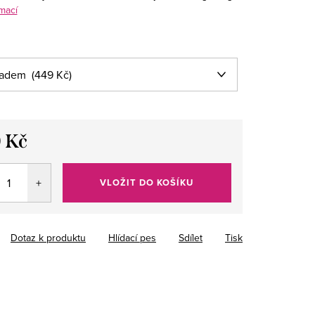
mací
 Kč
VLOŽIT DO KOŠÍKU
Dotaz k produktu
Hlídací pes
Sdílet
Tisk