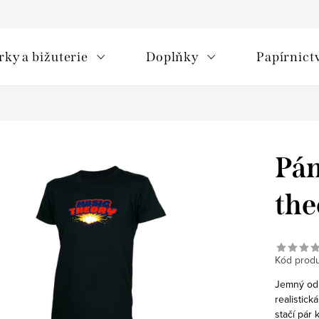
rky a bižuterie
Doplňky
Papírnict
Pán
the
Kód produ
Jemný odk
realistick
stačí pár 