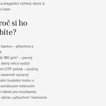
a elegantní vzhled, který si
po čase.
oč si ho
bíte?
 bavlna – příjemná a
á
ž 180 g/m² – pevný
, který něco vydrží
ní DTF potisk – pružný,
a barevně výrazný
ální hudební motiv s
 seriálovým mrknutím
í dárek pro muzikanta,
 občas „vybuchne“ harmonie