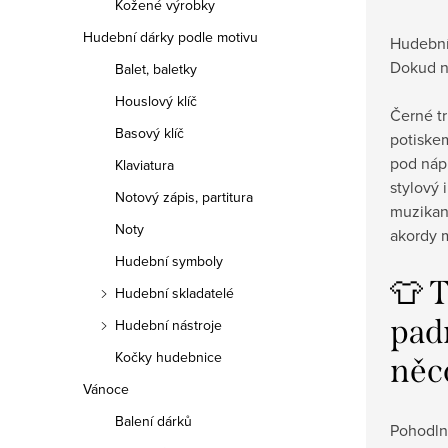
Kožené výrobky
Hudební dárky podle motivu
Hudební 
Dokud n
Balet, baletky
Houslový klíč
Černé t
Basový klíč
potiske
pod ná
Klaviatura
stylový 
Notový zápis, partitura
muzikant
Noty
akordy m
Hudební symboly
👕 T
Hudební skladatelé
padn
Hudební nástroje
Kočky hudebnice
něc
Vánoce
Balení dárků
Pohodlný