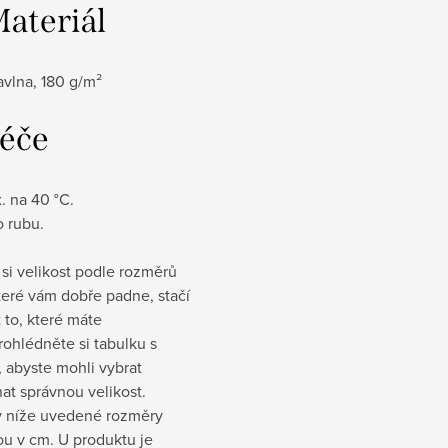
Materiál
avlna, 180 g/m²
Péče
z
. na 40 °C.
o rubu.
si velikost podle rozměrů
které vám dobře padne, stačí
t to, které máte
rohlédněte si tabulku s
 abyste mohli vybrat
at správnou velikost.
 níže uvedené rozměry
sou v cm
. U produktu je