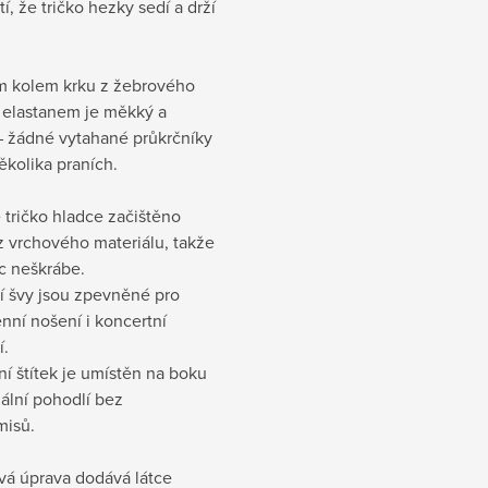
tí, že tričko hezky sedí a drží
m kolem krku z žebrového
s elastanem je měkký a
– žádné vytahané průkrčníky
ěkolika praních.
e tričko hladce začištěno
z vrchového materiálu, takže
c neškrábe.
 švy jsou zpevněné pro
nní nošení i koncertní
í.
ní štítek je umístěn na boku
ální pohodlí bez
isů.
vá úprava dodává látce