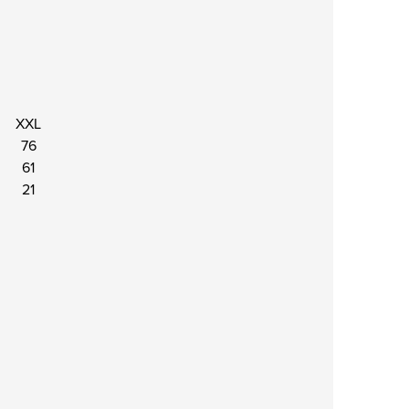
XXL
76
61
21