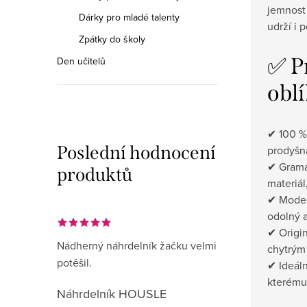
jemnost 
Dárky pro mladé talenty
udrží i 
Zpátky do školy
✅ Pr
Den učitelů
oblí
✔ 100 %
Poslední hodnocení
prodyšn
✔ Gramá
produktů
materiál
✔ Moder
odolný 
✔ Origin
Nádherný náhrdelník žačku velmi
chytrým
potěšil.
✔ Ideáln
kterému
Náhrdelník HOUSLE