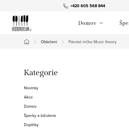
Přejít
+420 605 568 844
na
obsah
Domov
Špe
Oblečení
Pánské tričko Music theory
Domů
P
Přeskočit
Kategorie
o
kategorie
s
Novinky
t
Akce
Domov
r
Šperky a bižuterie
a
Doplňky