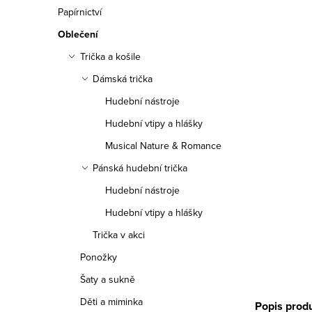
n
Papírnictví
n
Oblečení
í
Trička a košile
Dámská trička
p
Hudební nástroje
a
Hudební vtipy a hlášky
n
Musical Nature & Romance
e
Pánská hudební trička
Hudební nástroje
l
Hudební vtipy a hlášky
Trička v akci
Ponožky
Šaty a sukně
Děti a miminka
Popis prod