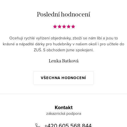
Poslední hodnocení
Oceňuji rychlé vyřízení objednávky, zboží se nám líbí a jsou to
krásné a nápadité dárky pro hudebníky v našem okolí i pro učitele do
ZUŠ. S obchodem jsme spokojeni.
Lenka Batková
VŠECHNA HODNOCENÍ
Z
á
Kontakt
p
+420 605 568 844
a