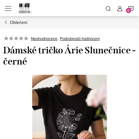
Přejít
N
na
obsah
Oblečení
K
Neohodnoceno
Podrobnosti hodnocení
Dámské tričko Árie Slunečnice -
černé