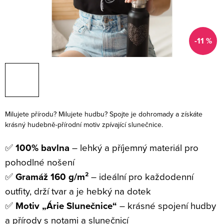
-11 %
Milujete přírodu? Milujete hudbu? Spojte je dohromady a získáte
krásný hudebně-přírodní motiv zpívající slunečnice.
✅
100% bavlna
– lehký a příjemný materiál pro
pohodlné nošení
✅
Gramáž 160 g/m²
– ideální pro každodenní
outfity, drží tvar a je hebký na dotek
✅
Motiv „Árie Slunečnice“
– krásné spojení hudby
a přírody s notami a slunečnicí