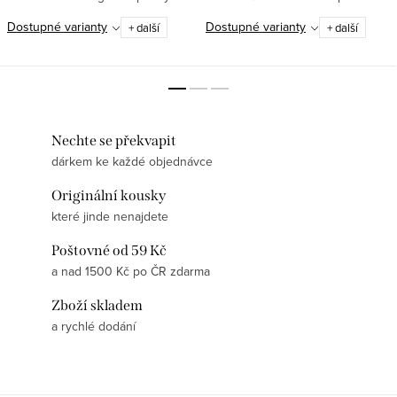
materiál, který zůstává krásný i
pružný, odolný, detailní ✅ Gramáž
Dostupné varianty
Dostupné varianty
+ další
+ další
po mnoha praních✅Moderní DTF
180 g/m² – poctivý materiál, který
potisk – pružný, odolný, detailní...
se jen tak nevzdá ✅...
Nechte se překvapit
dárkem ke každé objednávce
Originální kousky
které jinde nenajdete
Poštovné od 59 Kč
a nad 1500 Kč po ČR zdarma
Zboží skladem
a rychlé dodání