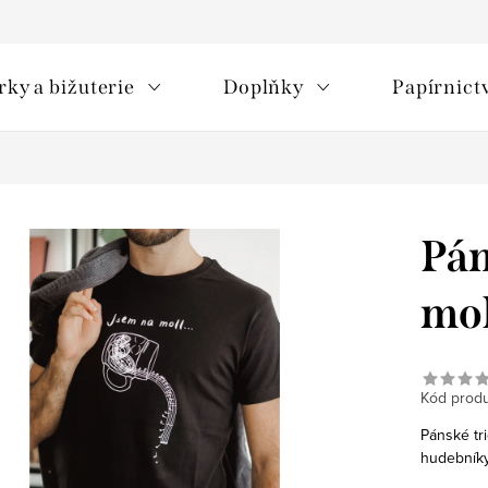
rky a bižuterie
Doplňky
Papírnict
Pán
mol
Kód produ
Pánské tr
hudebníky,