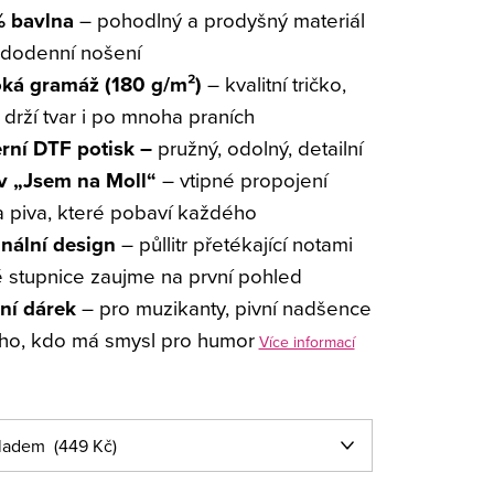
 bavlna
– pohodlný a prodyšný materiál
ždodenní nošení
ká gramáž (180 g/m²)
– kvalitní tričko,
i drží tvar i po mnoha praních
ní DTF potisk –
pružný, odolný, detailní
v „Jsem na Moll“
– vtipné propojení
 piva, které pobaví každého
inální design
– půllitr přetékající notami
 stupnice zaujme na první pohled
lní dárek
– pro muzikanty, pivní nadšence
ho, kdo má smysl pro humor
Více informací