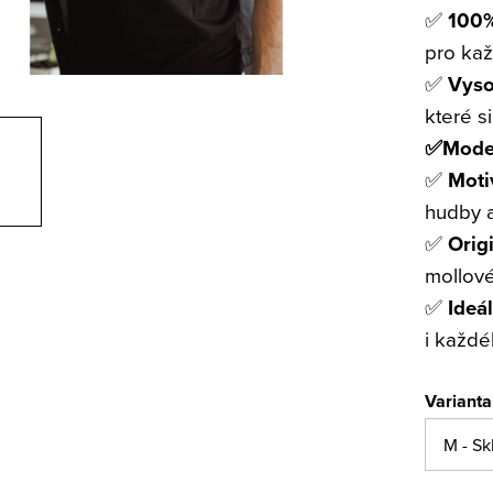
✅
100%
pro ka
✅
Vyso
které s
✅Moder
✅
Moti
hudby a
✅
Orig
mollové
✅
Ideá
i každé
Varianta