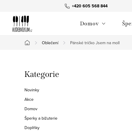
Přejít
+420 605 568 844
na
obsah
Domov
Špe
Oblečení
Pánské tričko Jsem na moll
Domů
P
Přeskočit
Kategorie
o
kategorie
s
Novinky
t
Akce
Domov
r
Šperky a bižuterie
a
Doplňky