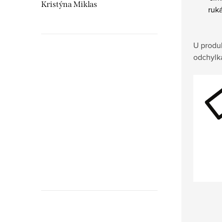
Kristýna Miklas
ruk
U produ
odchylk
Hudebnikum.c
recenze