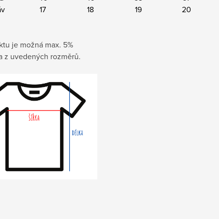
áv
17
18
19
20
ktu je možná max. 5%
a z uvedených rozměrů.
z