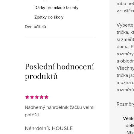
rubu neb
Dárky pro mladé talenty
v sušičc
Zpátky do školy
Vyberte 
Den učitelů
trička, 
si změři
doma.
P
rozměry,
a objedn
Poslední hodnocení
Všechny
produktů
trička j
možná o
rozměrů
Rozměry
Nádherný náhrdelník žačku velmi
potěšil.
Velik
dél
Náhrdelník HOUSLE
šíř