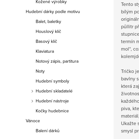
Kožené výrobky
Tento st
bílým p
Hudební dárky podle motivu
originál
Balet, baletky
půllitr 
Houslový klíč
stupnic
termín m
Basový klíč
mol“, c
Klaviatura
kolemjd
Notový zápis, partitura
Tričko j
Noty
bavlny 
Hudební symboly
která za
Hudební skladatelé
životnos
každého
Hudební nástroje
piva, kt
Kočky hudebnice
materiál
Vánoce
Ukažte 
smysl p
Balení dárků