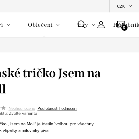
CZK
NÁKU
ví
Oblečení
Hry
Hudebnik
KOŠÍ
ské tričko Jsem na
l
Neohodnoceno
Podrobnosti hodnocení
ktu:
Zvolte variantu
ičko „Jsem na Moll“ je ideální volbou pro všechny
 vtipálky a milovníky piva!