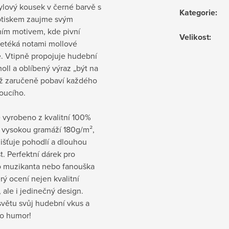
ylový kousek v černé barvě s
Kategorie
:
otiskem zaujme svým
ním motivem, kde pivní
Velikost
:
přetéká notami mollové
e. Vtipně propojuje hudební
oll a oblíbený výraz „být na
ož zaručeně pobaví každého
oucího.
e vyrobeno z kvalitní 100%
s vysokou gramáží 180g/m²,
jišťuje pohodlí a dlouhou
t. Perfektní dárek pro
 muzikanta nebo fanouška
erý ocení nejen kvalitní
, ale i jedinečný design.
světu svůj hudební vkus a
ro humor!