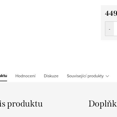
449
Měrná
cena:
uktu
Hodnocení
Diskuze
Související produkty
is produktu
Doplňk