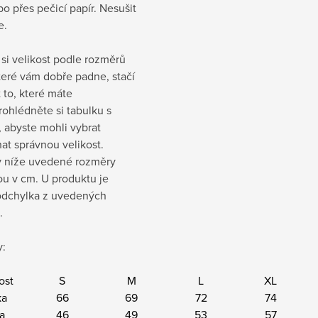
o přes pečicí papír. Nesušit
e.
si velikost podle rozměrů
které vám dobře padne, stačí
t to, které máte
rohlédněte si tabulku s
 abyste mohli vybrat
at správnou velikost.
 níže uvedené rozměry
sou v cm
. U produktu je
dchylka z uvedených
.
:
ost
S
M
L
XL
ka
66
69
72
74
ka
46
49
53
57