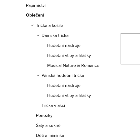
n
Papírnictví
n
Oblečení
í
Trička a košile
Dámská trička
p
Hudební nástroje
a
Hudební vtipy a hlášky
n
Musical Nature & Romance
e
Pánská hudební trička
Hudební nástroje
l
Hudební vtipy a hlášky
Trička v akci
Ponožky
Šaty a sukně
Děti a miminka