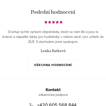
Poslední hodnocení
Oceňuji rychlé vyřízení objednávky, zboží se nám líbí a jsou to
krásné a nápadité dárky pro hudebníky v našem okolí i pro učitele do
ZUŠ. S obchodem jsme spokojeni.
Lenka Batková
VŠECHNA HODNOCENÍ
Z
á
Kontakt
p
+420 605 568 844
a