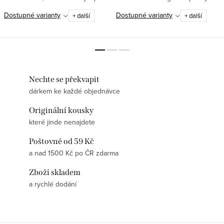
humor? Tady máte zásah do
materiál, který zůstává krásný i
Dostupné varianty
Dostupné varianty
+ další
+ další
černého.
po mnoha praních✅Moderní DTF
potisk – pružný, odolný, detailní...
Nechte se překvapit
dárkem ke každé objednávce
Originální kousky
které jinde nenajdete
Poštovné od 59 Kč
a nad 1500 Kč po ČR zdarma
Zboží skladem
a rychlé dodání