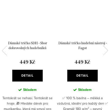
Dámské tričko SDH - Sbor
Dámské tričko hudební nástroj -
dobrovolných hudebníků
Fagot
449 Kč
449 Kč
DETAIL
DETAIL
Skladem
Skladem
Tentokrát se nehasí. Tentokrát se
✅ 100 % bavlna – měkká a
hraje. 🎁 Hledáte dárek pro
vzdušná, ideální pro každý den ✅
muzikantku, která má smysl pro
Gramáž 180 g/m² – pevný