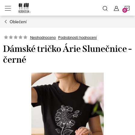
Přejít
N
na
obsah
Oblečení
K
Neohodnoceno
Podrobnosti hodnocení
Dámské tričko Árie Slunečnice -
černé