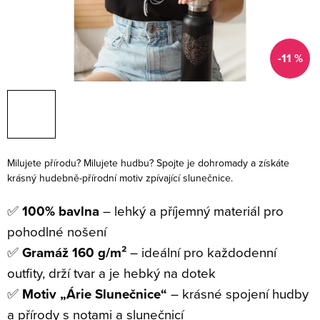
-11 %
Milujete přírodu? Milujete hudbu? Spojte je dohromady a získáte
krásný hudebně-přírodní motiv zpívající slunečnice.
✅
100% bavlna
– lehký a příjemný materiál pro
pohodlné nošení
✅
Gramáž 160 g/m²
– ideální pro každodenní
outfity, drží tvar a je hebký na dotek
✅
Motiv „Árie Slunečnice“
– krásné spojení hudby
a přírody s notami a slunečnicí