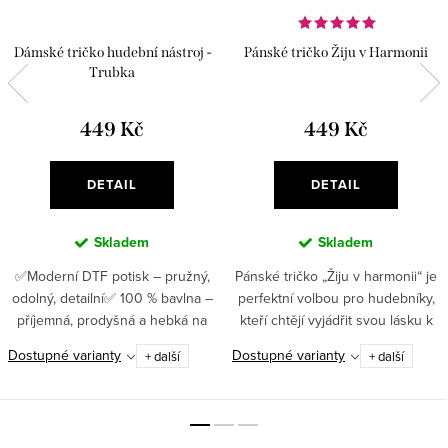
Dámské tričko hudební nástroj -
Pánské tričko Žiju v Harmonii
Trubka
449 Kč
449 Kč
DETAIL
DETAIL
Skladem
Skladem
✅Moderní DTF potisk – pružný,
Pánské tričko „Žiju v harmonii“ je
odolný, detailní✅ 100 % bavlna –
perfektní volbou pro hudebníky,
příjemná, prodyšná a hebká na
kteří chtějí vyjádřit svou lásku k
dotek ✅ Gramáž 180 g/m² –
hudbě a zároveň dosáhnout
Dostupné varianty
Dostupné varianty
+ další
+ další
kvalitní materiál, který vydrží
rovnováhy v životě.✅ 100%
mnoho praní ✅ Motiv...
bavlna – pohodlný a...