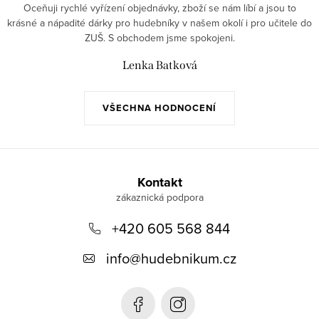
Oceňuji rychlé vyřízení objednávky, zboží se nám líbí a jsou to
krásné a nápadité dárky pro hudebníky v našem okolí i pro učitele do
ZUŠ. S obchodem jsme spokojeni.
Lenka Batková
VŠECHNA HODNOCENÍ
Z
á
Kontakt
p
+420 605 568 844
a
t
info
@
hudebnikum.cz
í