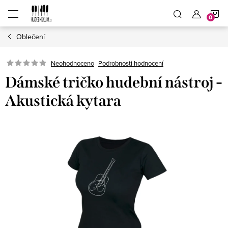
Přejít
N
na
obsah
Oblečení
K
Neohodnoceno
Podrobnosti hodnocení
Dámské tričko hudební nástroj -
Akustická kytara