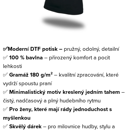
✅Moderní DTF potisk –
pružný, odolný, detailní
✅
100 % bavlna
– přirozený komfort a pocit
lehkosti
✅
Gramáž 180 g/m²
– kvalitní zpracování, které
vydrží spoustu praní
✅
Minimalistický motiv kreslený jedním tahem
–
čistý, nadčasový a plný hudebního rytmu
✅
Pro ženy, které mají rády jednoduchost s
myšlenkou
✅
Skvělý dárek
– pro milovnice hudby, stylu a