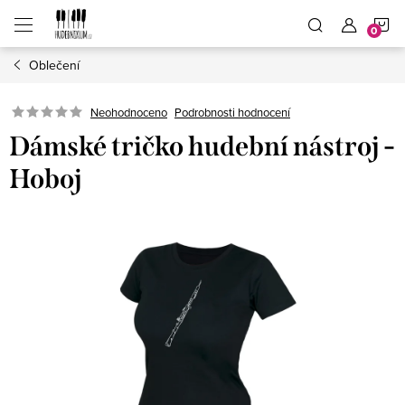
Přejít
N
na
obsah
Oblečení
K
Neohodnoceno
Podrobnosti hodnocení
Dámské tričko hudební nástroj -
Hoboj