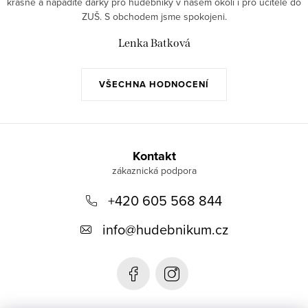
krásné a nápadité dárky pro hudebníky v našem okolí i pro učitele do
ZUŠ. S obchodem jsme spokojeni.
Lenka Batková
VŠECHNA HODNOCENÍ
Z
á
Kontakt
p
+420 605 568 844
a
t
info
@
hudebnikum.cz
í