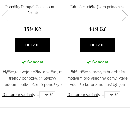
Ponožky Pampeliška s notami -
Dámské tričko Jsem princezna
černé
159 Kč
449 Kč
DETAIL
DETAIL
Skladem
Skladem
Hýčkejte svoje nožky, oblečte jim
Bílé tričko s hravým hudebním
trendy ponožky. ✅ Stylový
motivem pro všechny dámy, které
hudební motiv – černé ponožky s
vědí, že koruna nemusí být jen
pampeliškou a notami zaujmou
pohádková.
Dostupné varianty
Dostupné varianty
+ další
+ další
na první pohled✅ Univerzální
doplněk – hodí se do...