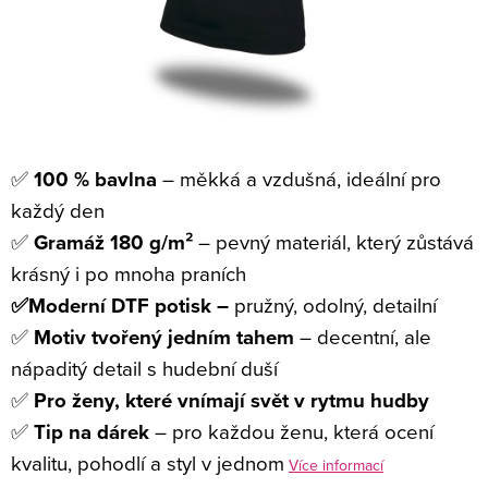
✅
100 % bavlna
– měkká a vzdušná, ideální pro
každý den
✅
Gramáž 180 g/m²
– pevný materiál, který zůstává
krásný i po mnoha praních
✅Moderní DTF potisk –
pružný, odolný, detailní
✅
Motiv tvořený jedním tahem
– decentní, ale
nápaditý detail s hudební duší
✅
Pro ženy, které vnímají svět v rytmu hudby
✅
Tip na dárek
– pro každou ženu, která ocení
kvalitu, pohodlí a styl v jednom
Více informací