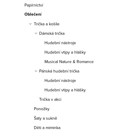
n
Papírnictví
n
Oblečení
í
Trička a košile
Dámská trička
p
Hudební nástroje
a
Hudební vtipy a hlášky
n
Musical Nature & Romance
e
Pánská hudební trička
Hudební nástroje
l
Hudební vtipy a hlášky
Trička v akci
Ponožky
Šaty a sukně
Děti a miminka