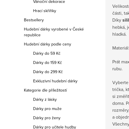
Vánoční dekorace
Velikost
Hrací skříňky
části, t
Díky
sil
Bestsellery
hebká, 
Hudební dárky vyrobené v České
hladká.
republice
Hudební dárky podle ceny
Materiál
Dárky do 59 Kč
Prát max
Dárky do 159 Kč
rubu.
Dárky do 299 Kč
Exkluzivní hudební dárky
Vyberte 
trička, 
Kategorie dle příležitostí
si změři
Dárky z lásky
doma.
P
Dárky pro muže
rozměry,
a objedn
Dárky pro ženy
Všechny
Dárky pro učitele hudby