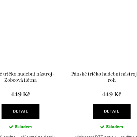
 tričko hudební nástroj -
Pánské tričko hudební nástroj 
Zobcová flétna
roh
449 Kč
449 Kč
DETAIL
DETAIL
Skladem
Skladem
 bavlna – příjemná na dotek,
✅Moderní DTF potisk – pružný, o