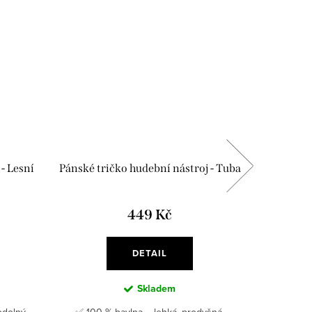
- Lesní
Pánské tričko hudební nástroj - Tuba
Pánské
449 Kč
DETAIL
Skladem
dolný,
✅ 100 % bavlna – lehká, prodyšná,
Pánské t