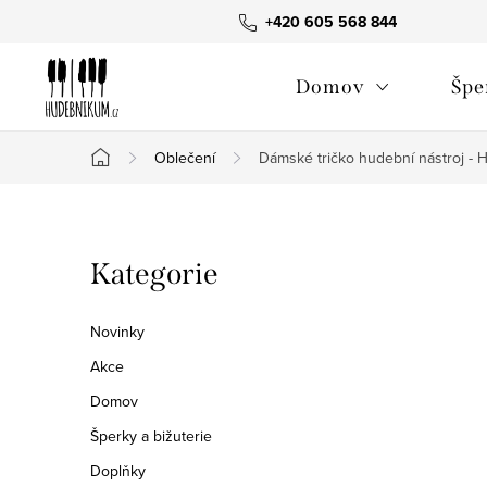
Přejít
+420 605 568 844
na
obsah
Domov
Špe
Oblečení
Dámské tričko hudební nástroj - 
Domů
P
Přeskočit
Kategorie
o
kategorie
s
Novinky
t
Akce
Domov
r
Šperky a bižuterie
a
Doplňky