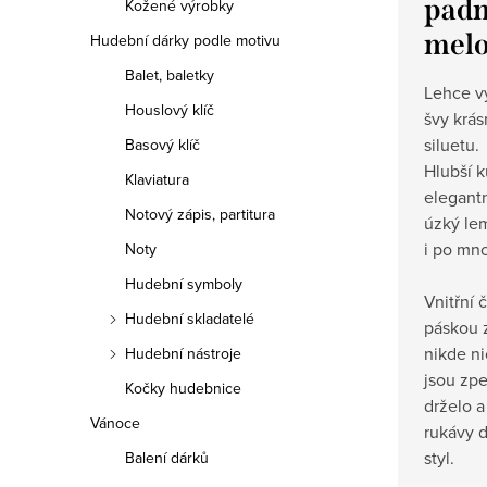
padn
Kožené výrobky
melo
Hudební dárky podle motivu
Balet, baletky
Lehce v
Houslový klíč
švy krás
siluetu.
Basový klíč
Hlubší k
Klaviatura
elegantn
Notový zápis, partitura
úzký lem
i po mn
Noty
Hudební symboly
Vnitřní 
Hudební skladatelé
páskou 
nikde n
Hudební nástroje
jsou zpe
Kočky hudebnice
drželo a
Vánoce
rukávy d
styl.
Balení dárků