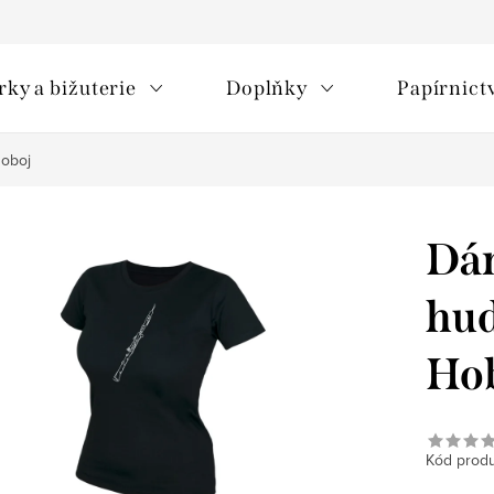
rky a bižuterie
Doplňky
Papírnict
Hoboj
Dám
hud
Ho
Kód produ