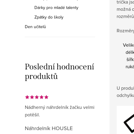
trička j
Dárky pro mladé talenty
možná o
rozměrů
Zpátky do školy
Den učitelů
Rozměry
Velik
dél
šíř
Poslední hodnocení
ruk
produktů
U produ
odchylk
Nádherný náhrdelník žačku velmi
potěšil.
Náhrdelník HOUSLE