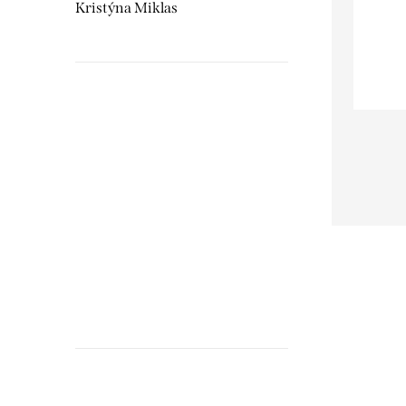
Kristýna Miklas
Hudebnikum.c
recenze