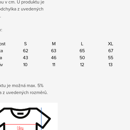
sou v cm
. U produktu je
dchylka z uvedených
.
:
ost
S
M
L
XL
ka
62
63
65
67
ka
43
46
50
55
áv
10
11
12
13
ktu je možná max. 5%
a z uvedených rozměrů.