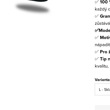
✅
100 
každý 
✅
Gram
zůstává
✅Moder
✅
Moti
nápadit
✅
Pro 
✅
Tip 
kvalitu
Varianta