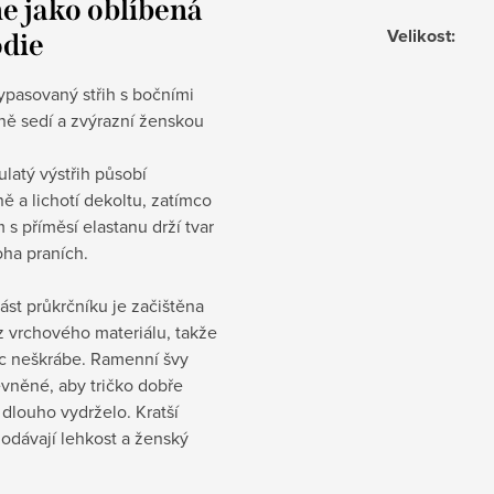
e jako oblíbená
Velikost
:
die
ypasovaný střih s bočními
ně sedí a zvýrazní ženskou
ulatý výstřih působí
ě a lichotí dekoltu, zatímco
 s příměsí elastanu drží tvar
oha praních.
část průkrčníku je začištěna
z vrchového materiálu, takže
ic neškrábe. Ramenní švy
vněné, aby tričko dobře
 dlouho vydrželo. Kratší
odávají lehkost a ženský