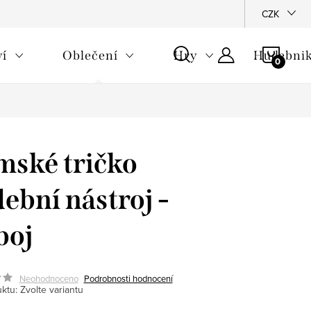
CZK
NÁKU
ví
Oblečení
Hry
Hudebnik
KOŠÍ
ské tričko
ební nástroj -
boj
Neohodnoceno
Podrobnosti hodnocení
ktu:
Zvolte variantu