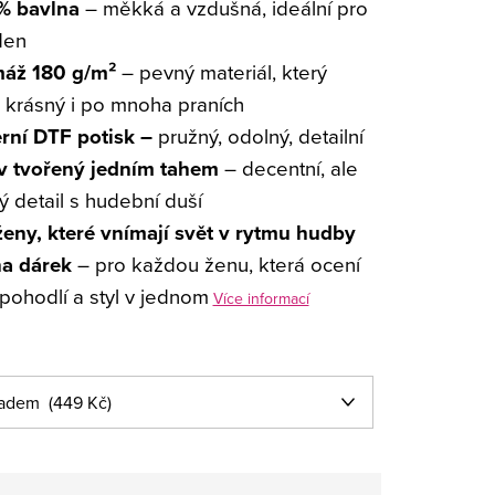
% bavlna
– měkká a vzdušná, ideální pro
den
áž 180 g/m²
– pevný materiál, který
 krásný i po mnoha praních
ní DTF potisk –
pružný, odolný, detailní
v tvořený jedním tahem
– decentní, ale
ý detail s hudební duší
ženy, které vnímají svět v rytmu hudby
na dárek
– pro každou ženu, která ocení
, pohodlí a styl v jednom
Více informací