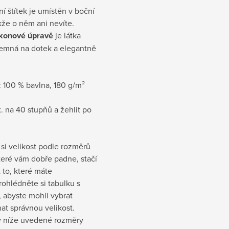
ní štítek je umístěn v boční
akže o něm ani nevíte.
ikonové úpravě
je látka
jemná na dotek a elegantně
:
100 % bavlna, 180 g/m²
. na 40 stupňů a žehlit po
si velikost podle rozměrů
které vám dobře padne, stačí
t to, které máte
rohlédněte si tabulku s
 abyste mohli vybrat
at správnou velikost.
 níže uvedené rozměry