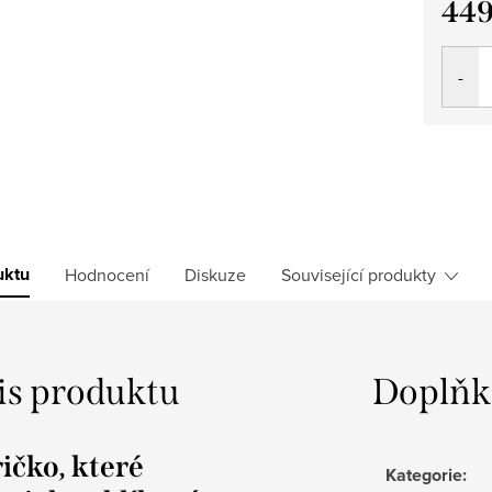
449
Měrná
cena:
uktu
Hodnocení
Diskuze
Související produkty
is produktu
Doplňk
ičko, které
Kategorie
: