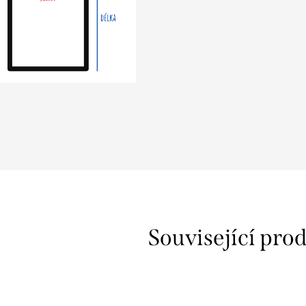
z
Související pro