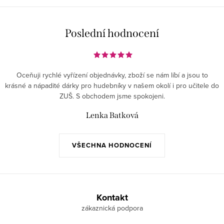
Poslední hodnocení
Oceňuji rychlé vyřízení objednávky, zboží se nám líbí a jsou to
krásné a nápadité dárky pro hudebníky v našem okolí i pro učitele do
ZUŠ. S obchodem jsme spokojeni.
Lenka Batková
VŠECHNA HODNOCENÍ
Z
á
Kontakt
p