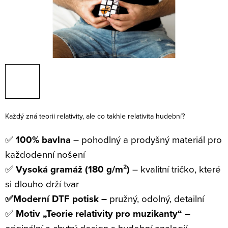
Každý zná teorii relativity, ale co takhle relativita hudební?
✅
100% bavlna
– pohodlný a prodyšný materiál pro
každodenní nošení
✅
Vysoká gramáž (180 g/m²)
– kvalitní tričko, které
si dlouho drží tvar
✅Moderní DTF potisk –
pružný, odolný, detailní
✅
Motiv „Teorie relativity pro muzikanty“
–