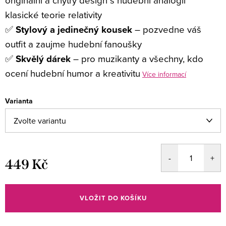
originální a chytrý design s hudební analogií
klasické teorie relativity
✅
Stylový a jedinečný kousek
– pozvedne váš
outfit a zaujme hudební fanoušky
✅
Skvělý dárek
– pro muzikanty a všechny, kdo
ocení hudební humor a kreativitu
Více informací
Varianta
449 Kč
Měrná
cena:
VLOŽIT DO KOŠÍKU