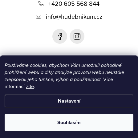
+420 605 568 844
a
t
info
@
hudebnikum.cz
í
Informace
Používáme cookies, abychom Vám umožnili pohodlné
prohlížení webu a díky analýze provozu webu neustále
Blog
zlepšovali jeho funkce, výkon a použitelnost.
Více
informací
zde
.
Instagram
Nastavení
Copyright 2026
HUDEBNIKUM.CZ
. Všechna práva vyhrazena.
Souhlasím
Vytvořil Shoptet