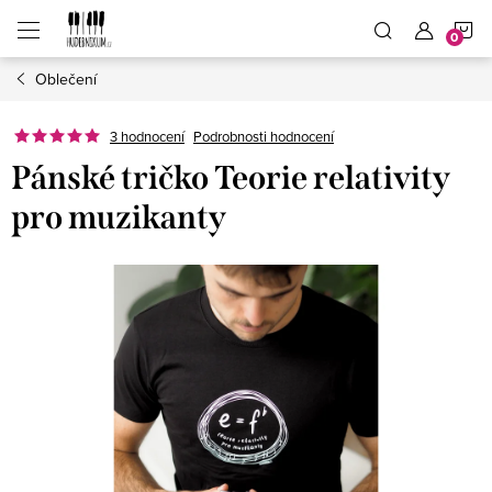
Přejít
N
na
obsah
Oblečení
K
3 hodnocení
Podrobnosti hodnocení
Pánské tričko Teorie relativity
pro muzikanty