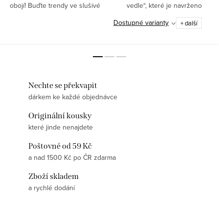
obojí! Buďte trendy ve slušivé
vedle“, které je navrženo
kšiltovce a chraňte se proti úpalu
speciálně pro hudebníky se
Dostupné varianty
+ další
ve slunečném počasí.
smyslem pro humor.✅ 100%
bavlna – příjemný a prodyšný
materiál...
Nechte se překvapit
dárkem ke každé objednávce
Originální kousky
které jinde nenajdete
Poštovné od 59 Kč
a nad 1500 Kč po ČR zdarma
Zboží skladem
a rychlé dodání