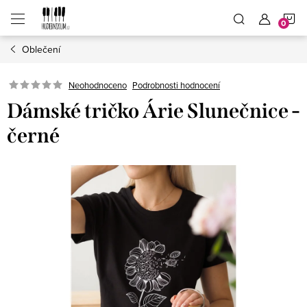
Přejít
N
na
obsah
Oblečení
K
Neohodnoceno
Podrobnosti hodnocení
Dámské tričko Árie Slunečnice -
černé