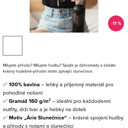
-11 %
Milujete přírodu? Milujete hudbu? Spojte je dohromady a získáte
krásný hudebně-přírodní motiv zpívající slunečnice.
✅
100% bavlna
– lehký a příjemný materiál pro
pohodlné nošení
✅
Gramáž 160 g/m²
– ideální pro každodenní
outfity, drží tvar a je hebký na dotek
✅
Motiv „Árie Slunečnice“
– krásné spojení hudby
a přírody s notami a slunečnicí