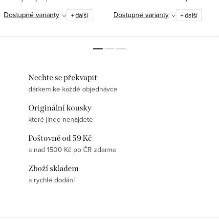
tričko „Jsem skvěle naladěn“ je
pružný, odolný, detailní ✅ Gramáž
Dostupné varianty
Dostupné varianty
+ další
+ další
přesně to, co potřebujete!✅
180 g/m² – pevná a dlouhodobě
100% bavlna –...
odolná kvalita ✅ Jednoduchý...
Nechte se překvapit
dárkem ke každé objednávce
Originální kousky
které jinde nenajdete
Poštovné od 59 Kč
a nad 1500 Kč po ČR zdarma
Zboží skladem
a rychlé dodání