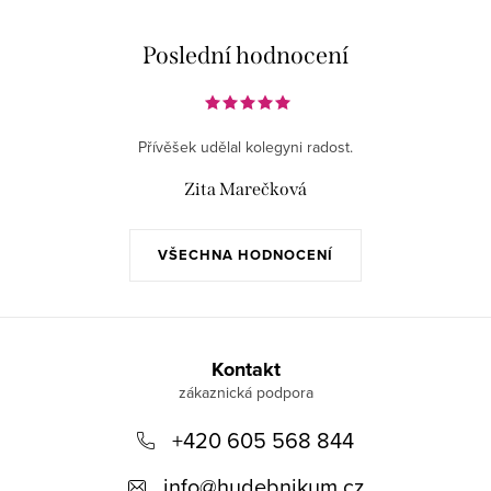
Poslední hodnocení
Přívěšek udělal kolegyni radost.
Zita Marečková
VŠECHNA HODNOCENÍ
Z
á
Kontakt
p
+420 605 568 844
a
t
info
@
hudebnikum.cz