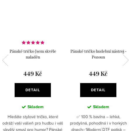
Pánské tričko Jsem skvěle
Pánské tričko hudební nástroj -
naladěn
Pozoun
449 Kč
449 Kč
DETAIL
DETAIL
Skladem
Skladem
Hledáte stylové tričko, které
✅ 100 % bavlna – lehká,
odráží vaši vášeň pro hudbu i váš
prodyšná, pohodlná i v horkých
skvělý smysl pro humor? Pánské
dnech✅Moderní DTF potisk –