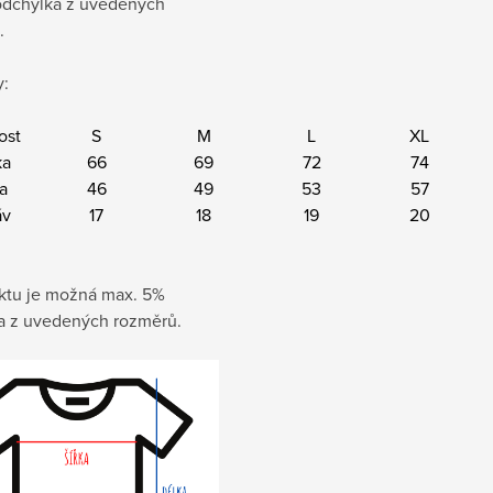
dchylka z uvedených
.
:
ost
S
M
L
XL
ka
66
69
72
74
ka
46
49
53
57
áv
17
18
19
20
ktu je možná max. 5%
a z uvedených rozměrů.