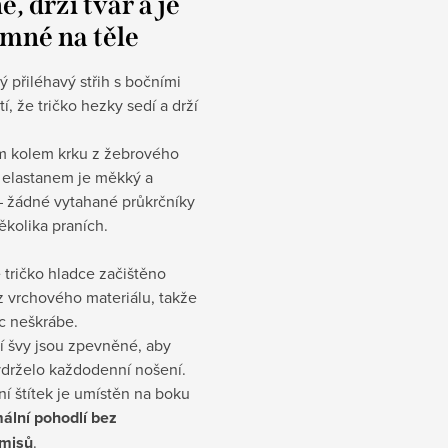
, drží tvar a je
emné na těle
 přiléhavý střih s bočními
tí, že tričko hezky sedí a drží
m kolem krku z žebrového
s elastanem je měkký a
– žádné vytahané průkrčníky
ěkolika praních.
e tričko hladce začištěno
z vrchového materiálu, takže
c neškrábe.
 švy jsou zpevněné, aby
ydrželo každodenní nošení.
ní štítek je umístěn na boku
ální pohodlí bez
misů
.