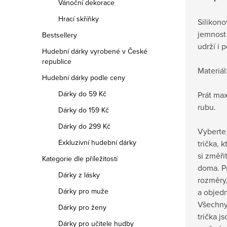
Vánoční dekorace
Hrací skříňky
Silikono
jemnost 
Bestsellery
udrží i 
Hudební dárky vyrobené v České
republice
Materiál
Hudební dárky podle ceny
Dárky do 59 Kč
Prát max
rubu.
Dárky do 159 Kč
Dárky do 299 Kč
Vyberte 
Exkluzivní hudební dárky
trička, 
si změři
Kategorie dle příležitostí
doma.
P
Dárky z lásky
rozměry,
Dárky pro muže
a objedn
Všechny
Dárky pro ženy
trička j
Dárky pro učitele hudby