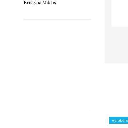
Kristýna Miklas
Hudebnikum.c
recenze
Vyroben