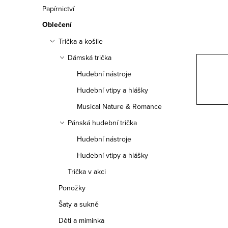
n
Papírnictví
n
Oblečení
í
Trička a košile
Dámská trička
p
Hudební nástroje
a
Hudební vtipy a hlášky
n
Musical Nature & Romance
e
Pánská hudební trička
Hudební nástroje
l
Hudební vtipy a hlášky
Trička v akci
Ponožky
Šaty a sukně
Děti a miminka