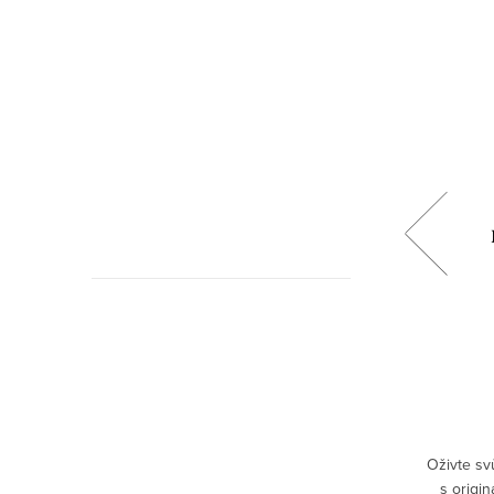
roj -
Pánské tričko Žiju v Harmonii
449 Kč
DETAIL
Skladem
ušná,
Pánské tričko „Žiju v harmonii“ je perfektní
Oživte svů
í DTF
volbou pro hudebníky, kteří chtějí vyjádřit
s origi