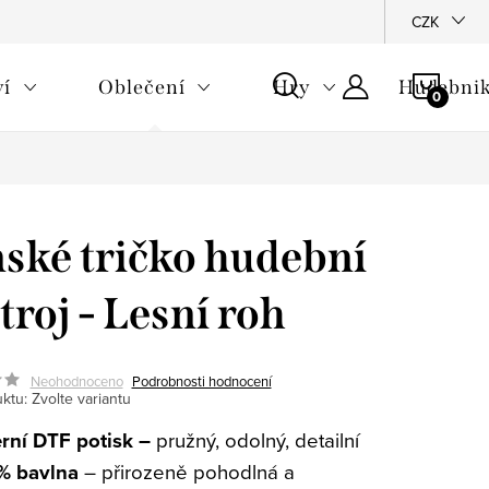
CZK
NÁKU
ví
Oblečení
Hry
Hudebnik
KOŠÍ
ské tričko hudební
troj - Lesní roh
Neohodnoceno
Podrobnosti hodnocení
ktu:
Zvolte variantu
ní DTF potisk –
pružný, odolný, detailní
% bavlna
– přirozeně pohodlná a