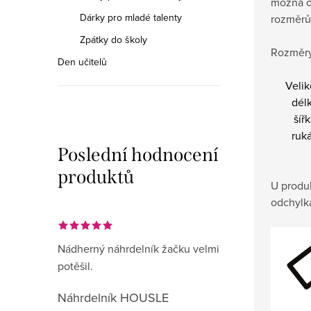
možná o
Dárky pro mladé talenty
rozměrů
Zpátky do školy
Rozměry
Den učitelů
Velik
dél
šíř
ruk
Poslední hodnocení
produktů
U produ
odchylk
Nádherný náhrdelník žačku velmi
potěšil.
Náhrdelník HOUSLE