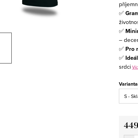
příjemn
✅
Gram
životnos
✅
Mini
– decen
✅
Pro m
✅
Ideá
srdci
Víc
Varianta
449
Měrná