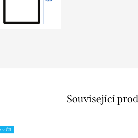
z
Související pro
o v ČR