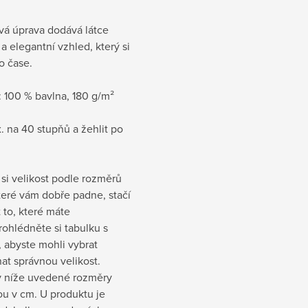
vá úprava dodává látce
a elegantní vzhled, který si
po čase.
:
100 % bavlna, 180 g/m²
. na 40 stupňů a žehlit po
si velikost podle rozměrů
které vám dobře padne, stačí
t to, které máte
rohlédněte si tabulku s
 abyste mohli vybrat
at správnou velikost.
 níže uvedené rozměry
sou v cm
. U produktu je