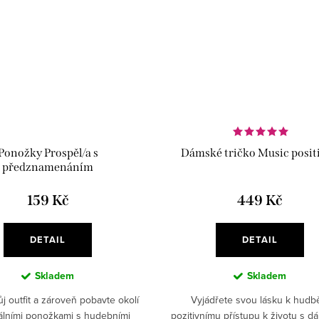
Ponožky Prospěl/a s
Dámské tričko Music positi
předznamenáním
159 Kč
449 Kč
DETAIL
DETAIL
Skladem
Skladem
j outfit a zároveň pobavte okolí
Vyjádřete svou lásku k hudb
nálními ponožkami s hudebními
pozitivnímu přístupu k životu s 