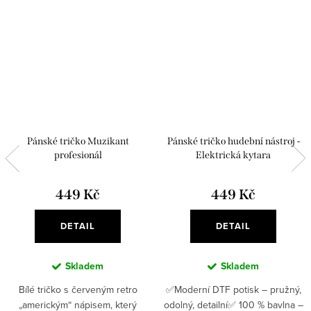
Pánské tričko Muzikant
Pánské tričko hudební nástroj -
profesionál
Elektrická kytara
449 Kč
449 Kč
DETAIL
DETAIL
Skladem
Skladem
Bílé tričko s červeným retro
✅Moderní DTF potisk – pružný,
„americkým“ nápisem, který
odolný, detailní✅ 100 % bavlna –