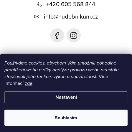
+420 605 568 844
a
t
info
@
hudebnikum.cz
í
Informace
Používáme cookies, abychom Vám umožnili pohodlné
prohlížení webu a díky analýze provozu webu neustále
Blog
zlepšovali jeho funkce, výkon a použitelnost.
Více
informací
zde
.
Instagram
Nastavení
Copyright 2026
HUDEBNIKUM.CZ
. Všechna práva vyhrazena.
Souhlasím
Vytvořil Shoptet