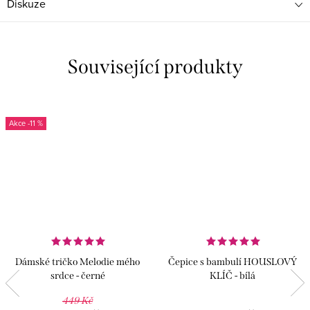
Diskuze
Související produkty
-11 %
Dámské tričko Melodie mého
Čepice s bambulí HOUSLOVÝ
srdce - černé
KLÍČ - bílá
449 Kč