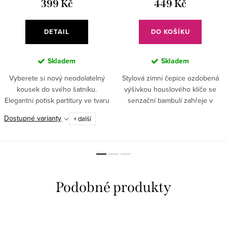
399 Kč
449 Kč
DETAIL
DO KOŠÍKU
Skladem
Skladem
Vyberete si nový neodolatelný
Stylová zimní čepice ozdobená
kousek do svého šatníku.
výšivkou houslového klíče se
Elegantní potisk partitury ve tvaru
senzační bambulí zahřeje v
srdce a příjemný materiál si
mrazivých dnech a skvěle padne
Dostupné varianty
+ další
oblíbí každá stylová
ke každému outfitu.
kráska. ✅Romantický potisk...