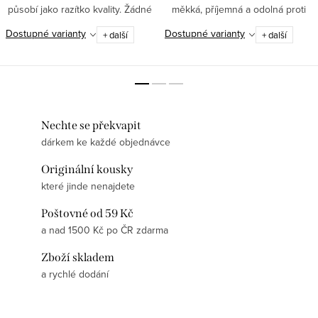
působí jako razítko kvality. Žádné
měkká, příjemná a odolná proti
hobby. Žádné „jen tak si brnkám“.
opotřebení ✅ Gramáž 180 g/m² –
Dostupné varianty
Dostupné varianty
+ další
+ další
Tady je to oficiální.
jistota kvality, která vydrží ✅
Motiv tvořený jedním...
Nechte se překvapit
dárkem ke každé objednávce
Originální kousky
které jinde nenajdete
Poštovné od 59 Kč
a nad 1500 Kč po ČR zdarma
Zboží skladem
a rychlé dodání