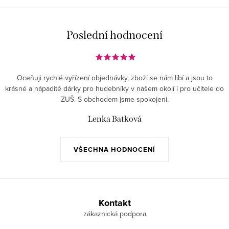
Poslední hodnocení
Oceňuji rychlé vyřízení objednávky, zboží se nám líbí a jsou to
krásné a nápadité dárky pro hudebníky v našem okolí i pro učitele do
ZUŠ. S obchodem jsme spokojeni.
Lenka Batková
VŠECHNA HODNOCENÍ
Z
á
Kontakt
p