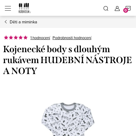
Přejít
N
na
obsah
Děti a miminka
K
1 hodnocení
Podrobnosti hodnocení
Kojenecké body s dlouhým
rukávem HUDEBNÍ NÁSTROJE
A NOTY