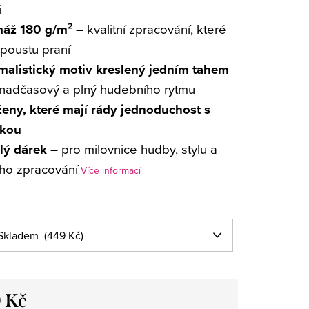
i
áž 180 g/m²
– kvalitní zpracování, které
spoustu praní
malistický motiv kreslený jedním tahem
, nadčasový a plný hudebního rytmu
ženy, které mají rády jednoduchost s
kou
lý dárek
– pro milovnice hudby, stylu a
ho zpracování
Více informací
 Kč