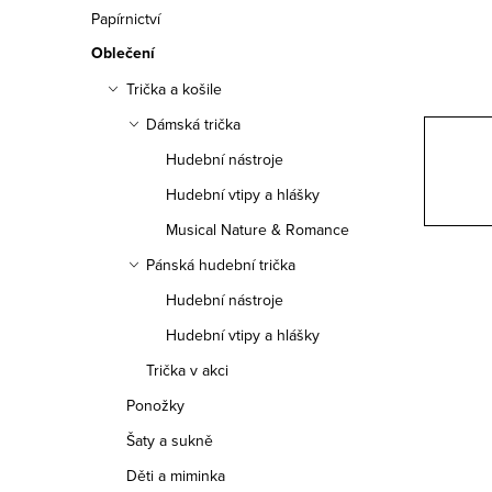
n
Papírnictví
n
Oblečení
í
Trička a košile
Dámská trička
p
Hudební nástroje
a
Hudební vtipy a hlášky
n
Musical Nature & Romance
e
Pánská hudební trička
Hudební nástroje
l
Hudební vtipy a hlášky
Trička v akci
Ponožky
Šaty a sukně
Děti a miminka