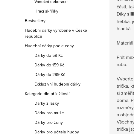
Vánoční dekorace
části, t
Hrací skříňky
Díky
sil
Bestsellery
hebká, 
hladká.
Hudební dárky vyrobené v České
republice
Materiál
Hudební dárky podle ceny
Dárky do 59 Kč
Prát max
rubu.
Dárky do 159 Kč
Dárky do 299 Kč
Vyberte 
Exkluzivní hudební dárky
trička, 
si změři
Kategorie dle příležitostí
doma.
P
Dárky z lásky
rozměry,
Dárky pro muže
a objedn
Všechny
Dárky pro ženy
trička j
Dárky pro učitele hudby