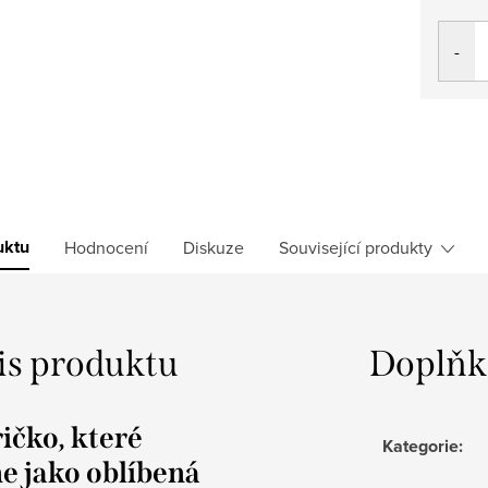
Měrná
cena:
uktu
Hodnocení
Diskuze
Související produkty
is produktu
Doplňk
ičko, které
Kategorie
:
e jako oblíbená