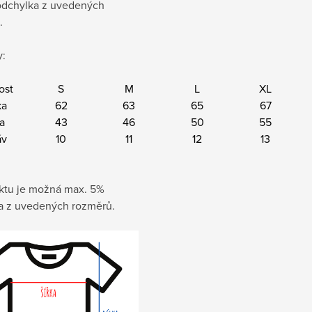
dchylka z uvedených
.
:
ost
S
M
L
XL
ka
62
63
65
67
ka
43
46
50
55
áv
10
11
12
13
ktu je možná max. 5%
a z uvedených rozměrů.