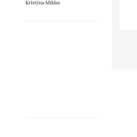
Kristýna Miklas
Hudebnikum.c
recenze