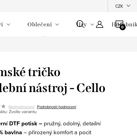
CZK
NÁKU
ví
Oblečení
Hry
Hudebnik
KOŠÍ
ské tričko
ební nástroj - Cello
Neohodnoceno
Podrobnosti hodnocení
ktu:
Zvolte variantu
ní DTF potisk –
pružný, odolný, detailní
% bavlna
– přirozený komfort a pocit