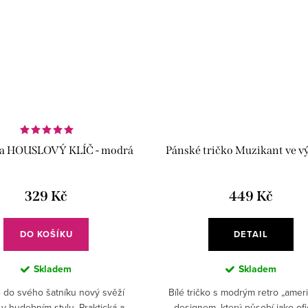
ka HOUSLOVÝ KLÍČ - modrá
Pánské tričko Muzikant ve v
329 Kč
449 Kč
DO KOŠÍKU
DETAIL
Skladem
Skladem
e do svého šatníku nový svěží
Bílé tričko s modrým retro „amer
v hudebním stylu. Praktická a
designem, který působí jako ofic