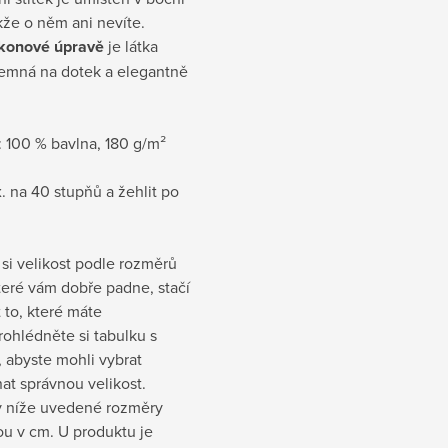
akže o něm ani nevíte.
ikonové úpravě
je látka
jemná na dotek a elegantně
:
100 % bavlna, 180 g/m²
. na 40 stupňů a žehlit po
si velikost podle rozměrů
které vám dobře padne, stačí
t to, které máte
rohlédněte si tabulku s
 abyste mohli vybrat
at správnou velikost.
 níže uvedené rozměry
sou v cm
. U produktu je