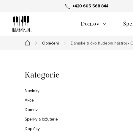
Přejít
+420 605 568 844
na
obsah
Domov
Špe
Oblečení
Dámské tričko hudební nástroj - C
Domů
P
Přeskočit
Kategorie
o
kategorie
s
Novinky
t
Akce
Domov
r
Šperky a bižuterie
a
Doplňky