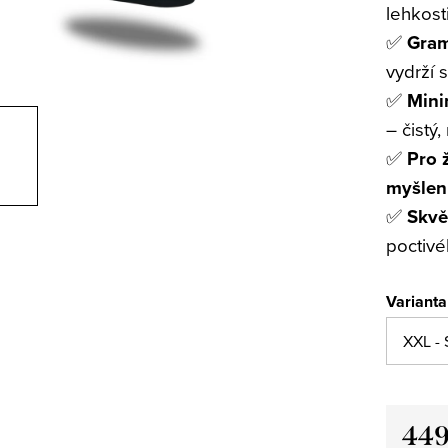
lehkost
✅
Gram
vydrží 
✅
Mini
– čistý
✅
Pro 
myšlen
✅
Skvě
poctivé
Varianta
449