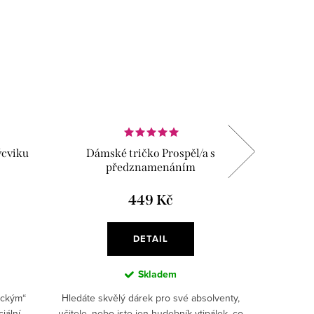
ýcviku
Dámské tričko Prospěl/a s
Dámsk
předznamenáním
449 Kč
DETAIL
Skladem
ickým“
Hledáte skvělý dárek pro své absolventy,
Nejs
iální
učitele, nebo jste jen hudebník vtipálek, co
nejoblí