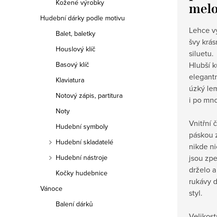
Kožené výrobky
melo
Hudební dárky podle motivu
Lehce v
Balet, baletky
švy krás
Houslový klíč
siluetu.
Hlubší k
Basový klíč
elegantn
Klaviatura
úzký lem
Notový zápis, partitura
i po mn
Noty
Vnitřní 
Hudební symboly
páskou 
Hudební skladatelé
nikde n
jsou zpe
Hudební nástroje
drželo a
Kočky hudebnice
rukávy d
Vánoce
styl.
Balení dárků
Velikost