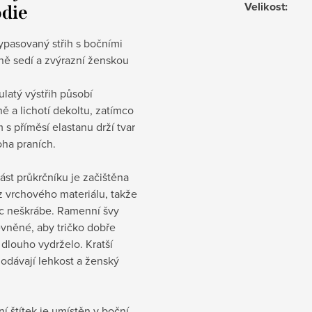
Velikost
:
die
ypasovaný střih s bočními
ně sedí a zvýrazní ženskou
ulatý výstřih působí
ě a lichotí dekoltu, zatímco
 s příměsí elastanu drží tvar
oha praních.
část průkrčníku je začištěna
z vrchového materiálu, takže
ic neškrábe. Ramenní švy
vněné, aby tričko dobře
 dlouho vydrželo. Kratší
odávají lehkost a ženský
ní štítek je umístěn v boční