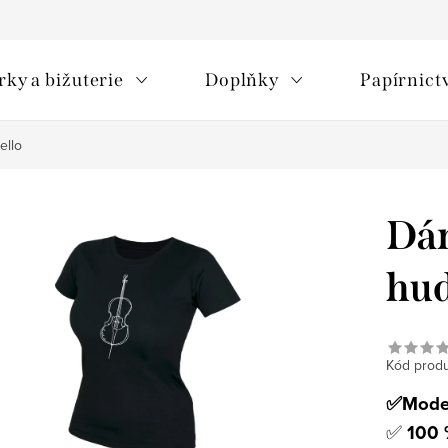
rky a bižuterie
Doplňky
Papírnict
ello
Dám
hud
Kód produ
✅Moder
✅
100 