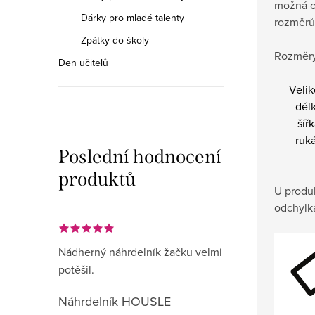
možná o
Dárky pro mladé talenty
rozměrů
Zpátky do školy
Rozměry
Den učitelů
Velik
dél
šíř
ruk
Poslední hodnocení
produktů
U produ
odchylk
Nádherný náhrdelník žačku velmi
potěšil.
Náhrdelník HOUSLE