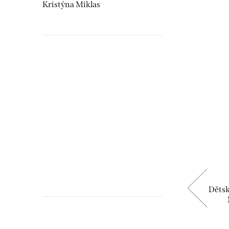
Kristýna Miklas
Hudebnikum.c
recenze
TKA,
Kojenecká košilka s dlouhým
Děts
rukávem HUDEBNÍ NÁSTROJE A
NOTY
219 Kč