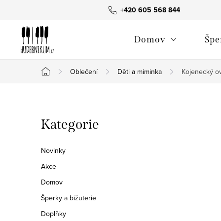
Přejít
+420 605 568 844
na
obsah
Domov
Špe
Oblečení
Děti a miminka
Kojenecký 
Domů
P
Přeskočit
Kategorie
o
kategorie
s
Novinky
t
Akce
Domov
r
Šperky a bižuterie
a
Doplňky