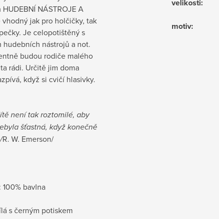
velikosti
:
m HUDEBNÍ NÁSTROJE A
vhodný jak pro holčičky, tak
motiv
:
pečky. Je celopotištěný s
 hudebních nástrojů a not.
entně budou rodiče malého
a rádi. Určitě jim doma
zpívá, když si cvičí hlasivky.
tě není tak roztomilé, aby
ebyla šťastná, když konečně
/
R. W. Emerson/
: 100% bavlna
ílá s černým potiskem