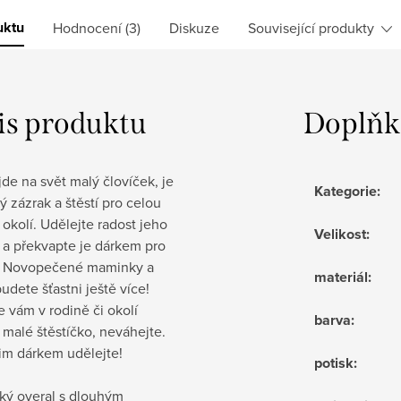
uktu
Hodnocení (3)
Diskuze
Související produkty
is produktu
Doplňk
jde na svět malý človíček, je
Kategorie
:
ý zázrak a štěstí pro celou
 okolí. Udělejte radost jeho
Velikost
:
 a překvapte je dárkem pro
. Novopečené maminky a
materiál
:
budete šťastni ještě více!
 vám v rodině či okolí
barva
:
 malé štěstíčko, neváhejte.
im dárkem udělejte!
potisk
:
ký overal s dlouhým