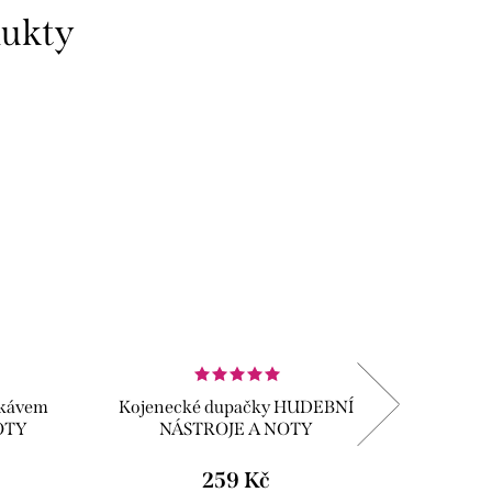
dukty
ukávem
Kojenecké dupačky HUDEBNÍ
Kojen
OTY
NÁSTROJE A NOTY
rukáv
259 Kč