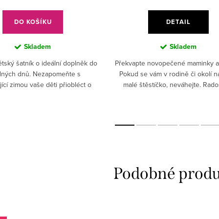
DO KOŠÍKU
DETAIL
Skladem
Skladem
tský šatník o ideální doplněk do
Překvapte novopečené maminky a 
dných dnů. Nezapomeňte s
Pokud se vám v rodině či okolí n
jící zimou vaše děti přiobléct o
malé štěstíčko, neváhejte. Rados
 vrstvu. Děti si punčocháče s
dárkem udělejte!
debními nástroji určitě...