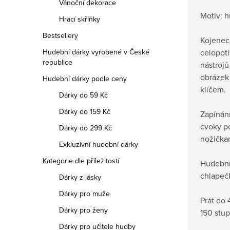
Vánoční dekorace
Motiv: h
Hrací skříňky
Bestsellery
Kojeneck
celopot
Hudební dárky vyrobené v České
republice
nástrojů
obrázek
Hudební dárky podle ceny
klíčem.
Dárky do 59 Kč
Dárky do 159 Kč
Zapínán
cvoky p
Dárky do 299 Kč
nožička
Exkluzivní hudební dárky
Kategorie dle příležitostí
Hudební
chlapečk
Dárky z lásky
Dárky pro muže
Prát do 
Dárky pro ženy
150 stup
Dárky pro učitele hudby