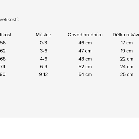
velikostí:
likost
Měsíce
Obvod hrudníku
Délka rukáv
56
0-3
46 cm
17 cm
62
3-6
47 cm
19 cm
68
4-6
48 cm
22 cm
74
6-9
52 cm
24 cm
80
9-12
54 cm
25 cm