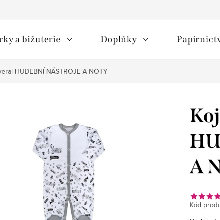
rky a bižuterie
Doplňky
Papírnict
overal HUDEBNÍ NÁSTROJE A NOTY
Koj
HU
A 
Kód produ