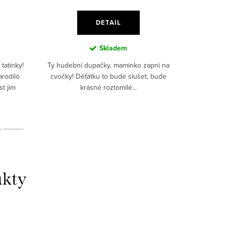
DETAIL
Skladem
tatínky!
Ty hudební dupačky, maminko zapni na
Kojenecký
arodilo
cvočky! Děťátku to bude slušet, bude
na sváte
t jim
krásné roztomilé...
tatínka, k
či synka. 