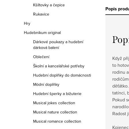
Kšiltovky a čepice
Popis prod
Rukavice
Hry
Hudebnikum original
Pop
Dárkové poukazy a hudební
dárková balení
Oblečení
Když při
to hotov
Školní a kancelářské potřeby
rodinu a
Hudební doplňky do domácnosti
rodičům
Módní doplňky
děťátko
tatínci, 
Hudební šperky a bižuterie
Pokud se
Musical jokes collection
narodilo
Musical nature collection
Radost j
Musical romance collection
Kojenec