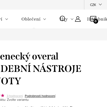
CZK
NÁKU
ví
Oblečení
Hry
Hudebnik
KOŠÍ
enecký overal
DEBNÍ NÁSTROJE
NOTY
3 hodnocení
Podrobnosti hodnocení
ktu:
Zvolte variantu