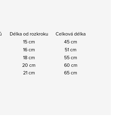
ů
Délka od rozkroku
Celková délka
15 cm
45 cm
16 cm
51 cm
18 cm
55 cm
20 cm
60 cm
21 cm
65 cm