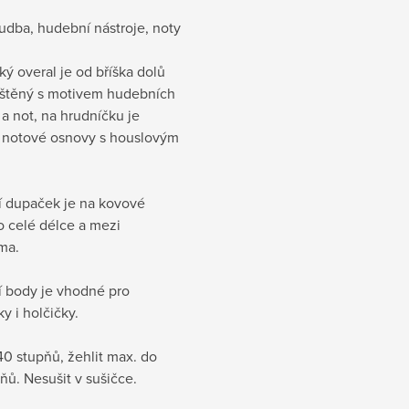
udba, hudební nástroje, noty
ý overal je od bříška dolů
ištěný s motivem hudebních
 a not, na hrudníčku je
 notové osnovy s houslovým
í dupaček je na kovové
o celé délce a mezi
ma.
 body je vhodné pro
y i holčičky.
40 stupňů, žehlit max. do
ňů. Nesušit v sušičce.