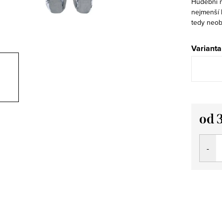
Hudební m
nejmenší k
tedy neob
Varianta
od
Měrná
cena: