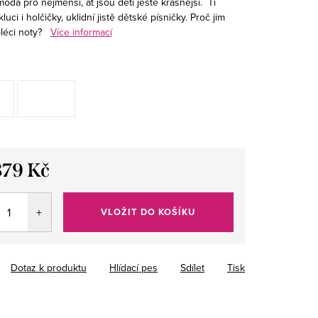
óda pro nejmenší, ať jsou děti ještě krásnější.
Ti
luci i holčičky, uklidní jistě dětské písničky.
Proč jim
léci noty?
Více informací
379 Kč
VLOŽIT DO KOŠÍKU
Dotaz k produktu
Hlídací pes
Sdílet
Tisk