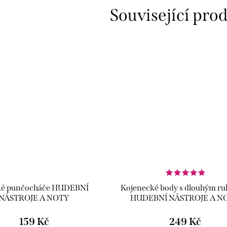
Související pro
z
ké punčocháče HUDEBNÍ
Kojenecké body s dlouhým r
NÁSTROJE A NOTY
HUDEBNÍ NÁSTROJE A N
159 Kč
249 Kč