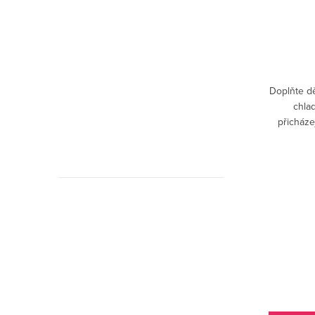
DETAIL
Skladem
 jasně
Móda pro nejmenší je tu! Kojenci ve
Doplňte dě
í styl?
stylovém outfitu! Jak princeznu nebo
chla
čit.
prince obléci? To víte, jedině hudebně
přicháze
přeci! :-)
další
hu