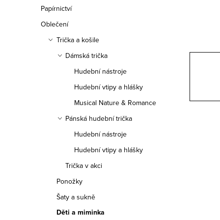
n
Papírnictví
n
Oblečení
í
Trička a košile
Dámská trička
p
Hudební nástroje
a
Hudební vtipy a hlášky
n
Musical Nature & Romance
e
Pánská hudební trička
Hudební nástroje
l
Hudební vtipy a hlášky
Trička v akci
Ponožky
Šaty a sukně
Děti a miminka