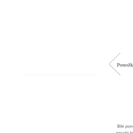
roj -
Dámské tričko Melodie mého srdce -
Ponožky
černé
399 Kč
449 Kč
DETAIL
Skladem
odolný,
Bílé pon
Vyberete si nový neodolatelný kousek do
ozeně
poseté h
svého šatníku. Elegantní potisk partitury ve