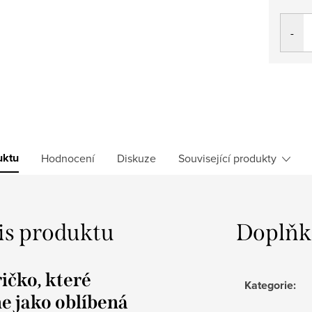
Měrná
cena:
uktu
Hodnocení
Diskuze
Související produkty
is produktu
Doplňk
ičko, které
Kategorie
:
e jako oblíbená