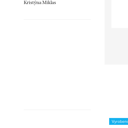
Kristýna Miklas
Hudebnikum.c
recenze
-11 %
Vyroben