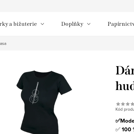
rky a bižuterie
Doplňky
Papírnict
Basa
Dám
hud
Kód produ
✅Moder
✅
100 