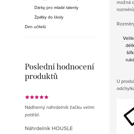
možná o
Dárky pro mladé talenty
rozměrů
Zpátky do školy
Rozměry
Den učitelů
Velik
dél
šíř
ruk
Poslední hodnocení
produktů
U produ
odchylk
Nádherný náhrdelník žačku velmi
potěšil.
Náhrdelník HOUSLE