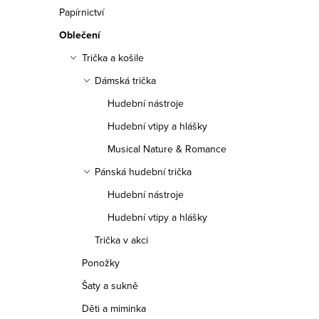
n
Papírnictví
n
Oblečení
í
Trička a košile
Dámská trička
p
Hudební nástroje
a
Hudební vtipy a hlášky
n
Musical Nature & Romance
e
Pánská hudební trička
Hudební nástroje
l
Hudební vtipy a hlášky
Trička v akci
Ponožky
Šaty a sukně
Děti a miminka