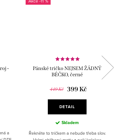
-11 %
oj -
Pánské tričko NEJSEM ŽÁDNÝ
Dámské
BÉČKO, černé
399 Kč
449 Kč
DETAIL
Skladem
mná a
Představuj
Řekněte to tričkem a nebude třeba slov.
ní DTF
tónu, 
Velmi oblíbený motiv z naší kolekce