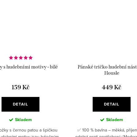
 s hudebními motivy - bílé
Pánské tričko hudební nástr
Housle
159 Kč
449 Kč
DETAIL
DETAIL
Skladem
Skladem
ožky s černou patou a špičkou
✅ 100 % bavlna – měkká, příje
udebními motivy jsou báječným
odolná proti opotřebení✅Moder