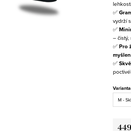
lehkost
✅
Gram
vydrží 
✅
Mini
– čistý
✅
Pro 
myšlen
✅
Skvě
poctivé
Varianta
449