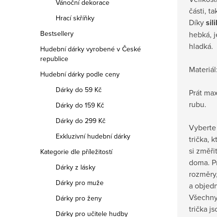
Vánoční dekorace
části, t
Hrací skříňky
Díky
sil
Bestsellery
hebká, 
hladká.
Hudební dárky vyrobené v České
republice
Materiál
Hudební dárky podle ceny
Dárky do 59 Kč
Prát max
rubu.
Dárky do 159 Kč
Dárky do 299 Kč
Vyberte 
Exkluzivní hudební dárky
trička, 
si změři
Kategorie dle příležitostí
doma.
P
Dárky z lásky
rozměry,
Dárky pro muže
a objedn
Všechny
Dárky pro ženy
trička j
Dárky pro učitele hudby