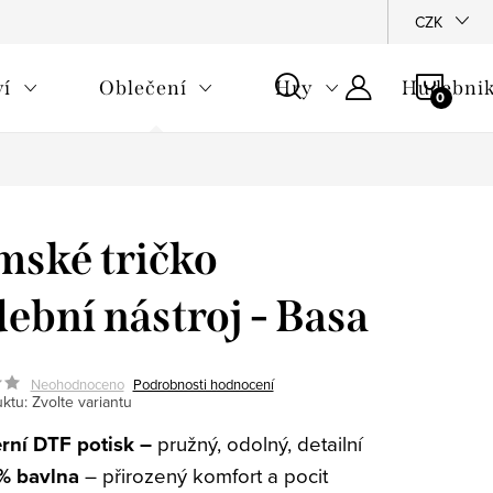
CZK
NÁKU
ví
Oblečení
Hry
Hudebnik
KOŠÍ
ské tričko
ební nástroj - Basa
Neohodnoceno
Podrobnosti hodnocení
ktu:
Zvolte variantu
ní DTF potisk –
pružný, odolný, detailní
% bavlna
– přirozený komfort a pocit