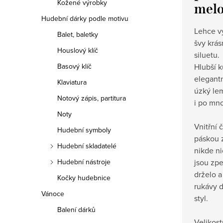
Kožené výrobky
melo
Hudební dárky podle motivu
Lehce v
Balet, baletky
švy krás
Houslový klíč
siluetu.
Hlubší k
Basový klíč
elegantn
Klaviatura
úzký lem
Notový zápis, partitura
i po mn
Noty
Vnitřní 
Hudební symboly
páskou 
Hudební skladatelé
nikde n
jsou zpe
Hudební nástroje
drželo a
Kočky hudebnice
rukávy d
Vánoce
styl.
Balení dárků
Velikost