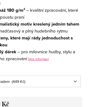
i
áž 180 g/m²
– kvalitní zpracování, které
spoustu praní
malistický motiv kreslený jedním tahem
, nadčasový a plný hudebního rytmu
ženy, které mají rády jednoduchost s
kou
lý dárek
– pro milovnice hudby, stylu a
ho zpracování
Více informací
 Kč