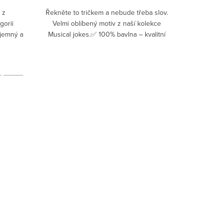
Pro všech
 z
Řekněte to tričkem a nebude třeba slov.
a láskou k
gorii
Velmi oblíbený motiv z naší kolekce
„Jsem na 
íjemný a
Musical jokes.✅ 100% bavlna – kvalitní
stylové
nošení✅
materiál, který je příjemný na dotek a
.
skvěle se nosí✅ Vysoká...