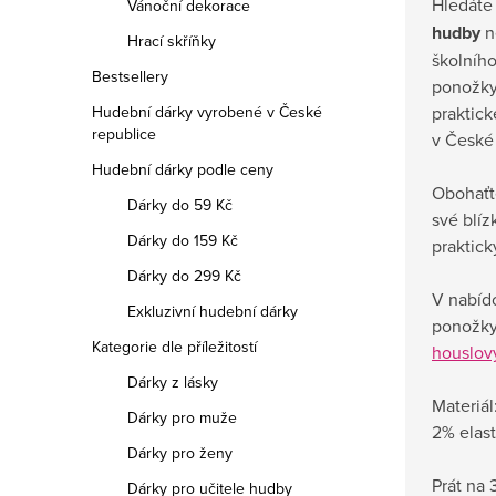
Hledáte 
Vánoční dekorace
hudby
n
Hrací skříňky
školního
Bestsellery
ponožky
praktic
Hudební dárky vyrobené v České
republice
v České 
Hudební dárky podle ceny
Obohaťt
Dárky do 59 Kč
své blíz
Dárky do 159 Kč
praktic
Dárky do 299 Kč
V nabídc
Exkluzivní hudební dárky
ponožky
Kategorie dle příležitostí
houslový
Dárky z lásky
Materiá
Dárky pro muže
2% elas
Dárky pro ženy
Prát na
Dárky pro učitele hudby