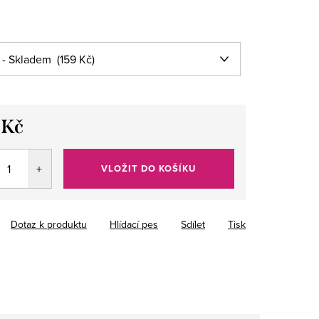
 Kč
VLOŽIT DO KOŠÍKU
Dotaz k produktu
Hlídací pes
Sdílet
Tisk