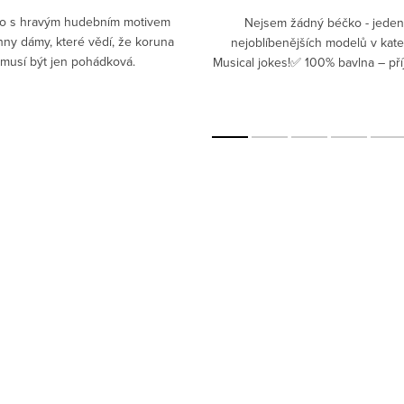
čko s hravým hudebním motivem
Nejsem žádný béčko - jeden
ny dámy, které vědí, že koruna
nejoblíbenějších modelů v kate
musí být jen pohádková.
Musical jokes!✅ 100% bavlna – př
prodyšný materiál pro pohodlné 
Gramáž 180 g/m² – kvalitní..