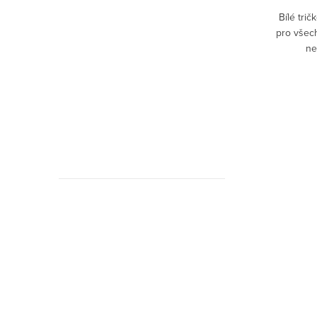
ideální
Ne každý musí být hned profesionál.
Bílé tri
ipálky a
Někdo je právě ve fázi, kdy piluje stupnice,
pro všech
pohodlný
bojuje s rytmem… a občas i s
ne
denní
metronomem.