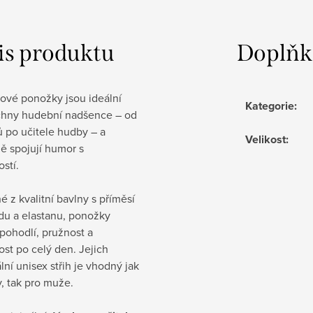
is produktu
Doplňk
lové ponožky jsou ideální
Kategorie
:
chny hudební nadšence – od
 po učitele hudby – a
Velikost
:
ě spojují humor s
ostí.
 z kvalitní bavlny s příměsí
du a elastanu, ponožky
í pohodlí, pružnost a
st po celý den. Jejich
lní unisex střih je vhodný jak
, tak pro muže.