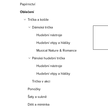
n
Papírnictví
n
Oblečení
í
Trička a košile
Dámská trička
p
Hudební nástroje
a
Hudební vtipy a hlášky
n
Musical Nature & Romance
e
Pánská hudební trička
Hudební nástroje
l
Hudební vtipy a hlášky
Trička v akci
Ponožky
Šaty a sukně
Děti a miminka