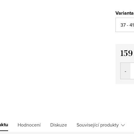
Varianta
159
Měrná
cena:
uktu
Hodnocení
Diskuze
Související produkty