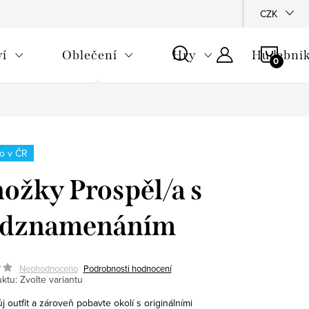
CZK
NÁKU
ví
Oblečení
Hry
Hudebnik
KOŠÍ
o v ČR
ožky Prospěl/a s
edznamenáním
Neohodnoceno
Podrobnosti hodnocení
ktu:
Zvolte variantu
j outfit a zároveň pobavte okolí s originálními