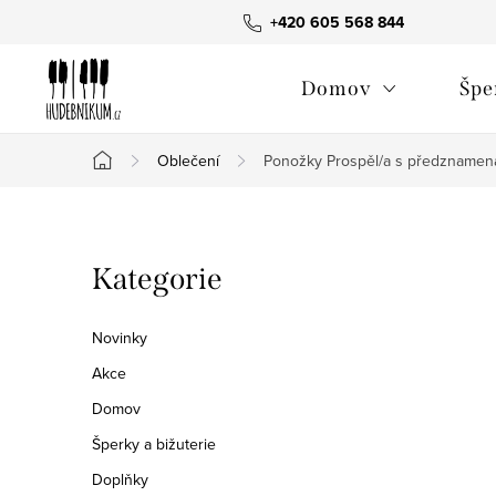
Přejít
+420 605 568 844
na
obsah
Domov
Špe
Oblečení
Ponožky Prospěl/a s předznamen
Domů
P
Přeskočit
Kategorie
o
kategorie
s
Novinky
t
Akce
Domov
r
Šperky a bižuterie
a
Doplňky