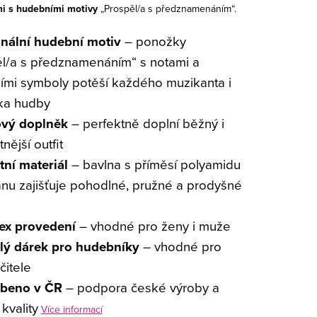
i s hudebními motivy
„Prospěl/a s předznamenáním“.
inální hudební motiv
– ponožky
l/a s předznamenáním“ s notami a
mi symboly potěší každého muzikanta i
ka hudby
ový doplněk
– perfektně doplní běžný i
nější outfit
tní materiál
– bavlna s příměsí polyamidu
anu zajišťuje pohodlné, pružné a prodyšné
ex provedení
– vhodné pro ženy i muže
lý dárek pro hudebníky
– vhodné pro
čitele
beno v ČR
– podpora české výroby a
kvality
Více informací