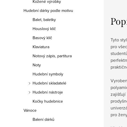
Kožené výrobky
Hudební dárky podle motivu
Pop
Balet, baletky
Houslový klíč
Basový klíč
Tyto sty
pro vše
Klaviatura
studentů
Notový zápis, partitura
perfektn
Noty
praktičn
Hudební symboly
Vyrobené
Hudební skladatelé
polyami
Hudební nástroje
zajišťuj
prodyšno
Kočky hudebnice
univerzá
Vánoce
pro ženy
Balení dárků