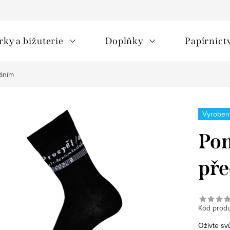
rky a bižuterie
Doplňky
Papírnict
áním
Vyroben
Pon
př
Kód produ
Oživte svů