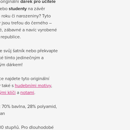
originální
dárek pro učitele
ebo
studenty
na závěr
 roku či narozeniny? Tyto
 jsou trefou do černého –
ké, zábavné a navíc vyrobené
republice.
e svůj šatník nebo překvapte
ké tímto jedinečným a
kým dárkem!
e najdete tyto originální
 také s
hudebními motivy
,
mi klíči
a
notami
.
l: 70% bavlna, 28% polyamid,
tan
 30 stupňů.
Pro dlouhodobé