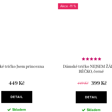
-11 %
z
é tričko Jsem princezna
Dámské tričko NEJSEM Ž
BÉČKO, černé
449 Kč
399 Kč
449 Kč
DETAIL
DETAIL
Skladem
Skladem