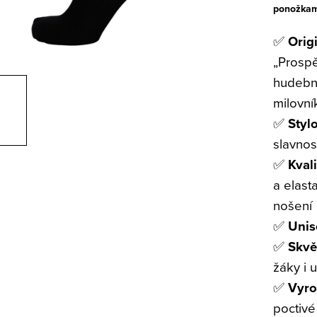
ponožkam
✅
Orig
„Prospě
hudební
milovní
✅
Styl
slavnost
✅
Kvali
a elast
nošení
✅
Unis
✅
Skvě
žáky i u
✅
Vyro
poctivé 