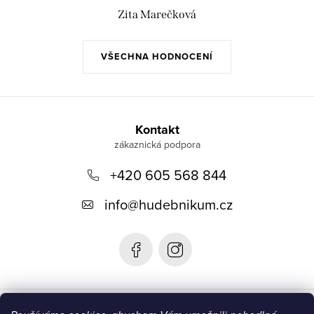
Zita Marečková
VŠECHNA HODNOCENÍ
Z
á
Kontakt
p
+420 605 568 844
a
t
info
@
hudebnikum.cz
í
Informace