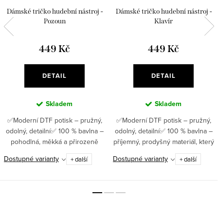
Dámské tričko hudební nástroj -
Dámské tričko hudební nástroj -
Pozoun
Klavír
449 Kč
449 Kč
DETAIL
DETAIL
Skladem
Skladem
✅Moderní DTF potisk – pružný,
✅Moderní DTF potisk – pružný,
odolný, detailní✅ 100 % bavlna –
odolný, detailní✅ 100 % bavlna –
pohodlná, měkká a přirozeně
příjemný, prodyšný materiál, který
příjemná na těle ✅ Gramáž 180
se nosí s lehkostí ✅ Gramáž 180
Dostupné varianty
Dostupné varianty
+ další
+ další
g/m² – kvalitní tričko, které si
g/m² – kvalitní tričko, které vydrží
zachová tvar i barvu ✅...
roky ✅...