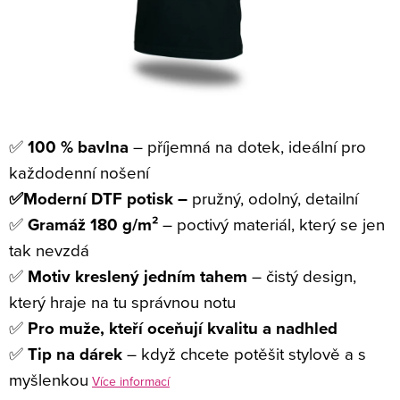
✅
100 % bavlna
– příjemná na dotek, ideální pro
každodenní nošení
✅Moderní DTF potisk –
pružný, odolný, detailní
✅
Gramáž 180 g/m²
– poctivý materiál, který se jen
tak nevzdá
✅
Motiv kreslený jedním tahem
– čistý design,
který hraje na tu správnou notu
✅
Pro muže, kteří oceňují kvalitu a nadhled
✅
Tip na dárek
– když chcete potěšit stylově a s
myšlenkou
Více informací