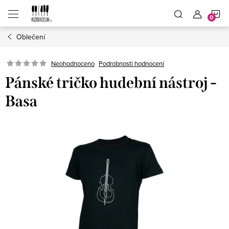
Přejít
N
na
obsah
Oblečení
K
Neohodnoceno
Podrobnosti hodnocení
Pánské tričko hudební nástroj -
Basa