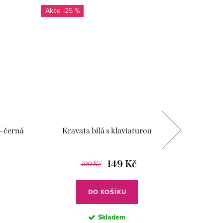
-25 %
- černá
Kravata bílá s klaviaturou
Pouzdr
149 Kč
199 Kč
DO KOŠÍKU
Skladem