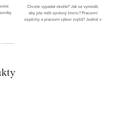
bními
Představu
Chcete vypadat skvěle? Jak se vymódit,
lovníky
na karty v
aby jste měli správný šmrnc? Pracovní
úspěchy a pracovní výkon zvýšit? Jedině v
moderním oblečku. Dejte svému vkusu
zelenou! Zkoušeli jste...