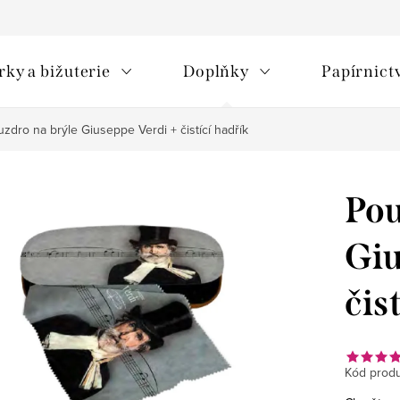
rky a bižuterie
Doplňky
Papírnict
zdro na brýle Giuseppe Verdi + čistící hadřík
Pou
Giu
čis
Kód produ