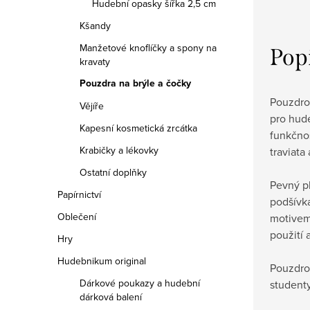
Hudební opasky šířka 2,5 cm
Kšandy
Manžetové knoflíčky a spony na
Pop
kravaty
Pouzdra na brýle a čočky
Pouzdro 
Vějíře
pro hude
Kapesní kosmetická zrcátka
funkčnos
Krabičky a lékovky
traviata 
Ostatní doplňky
Pevný p
Papírnictví
podšívka
Oblečení
motivem 
použití 
Hry
Hudebnikum original
Pouzdro
Dárkové poukazy a hudební
studenty
dárková balení