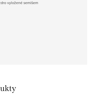
uzdro vyložené semišem
dukty