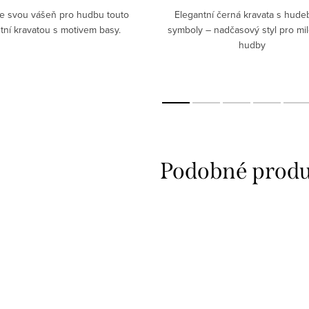
te svou vášeň pro hudbu touto
Elegantní černá kravata s hude
tní kravatou s motivem basy.
symboly – nadčasový styl pro mi
hudby