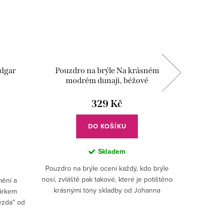
Edgar
Pouzdro na brýle Na krásném
Pouzdr
modrém dunaji, béžové
329 Kč
DO KOŠÍKU
Skladem
Pouzdro na brýle ocení každý, kdo brýle
Sháníte 
nosí, zvláště pak takové, které je potištěno
Hudebníci
mění a
krásnými tóny skladby od Johanna
čtení not a
árkem
Strausse mladšího.
nosí brýle
ězda" od