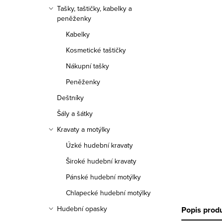
n
Tašky, taštičky, kabelky a
peněženky
n
Kabelky
í
Kosmetické taštičky
p
Nákupní tašky
a
Peněženky
Deštníky
n
Šály a šátky
e
Kravaty a motýlky
l
Úzké hudební kravaty
Široké hudební kravaty
Pánské hudební motýlky
Chlapecké hudební motýlky
Hudební opasky
Popis prod