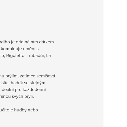
rdiho je originálním dárkem
ré kombinuje umění s
o, Rigoletto, Trubadúr, La
nu brýlím, zatímco semišová
istící hadřík se stejným
 ideální pro každodenní
ranou svých brýlí.
 učitele hudby nebo