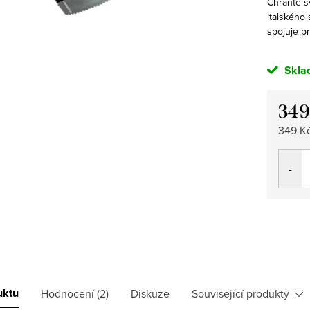
Chraňte s
italského 
spojuje pr
Skla
349
Měrná
349 Kč 
cena:
uktu
Hodnocení (2)
Diskuze
Související produkty