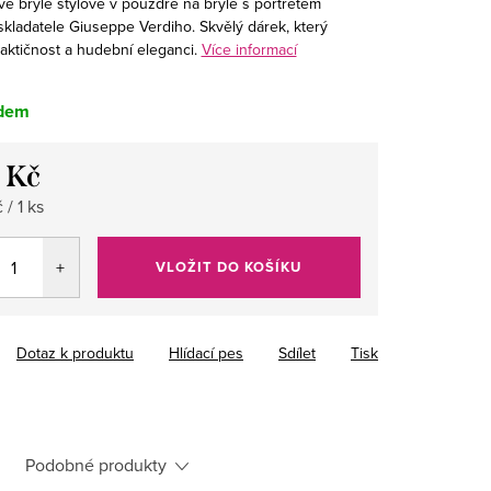
vé brýle stylově v pouzdře na brýle s portrétem
skladatele Giuseppe Verdiho. Skvělý dárek, který
aktičnost a hudební eleganci.
Více informací
dem
 Kč
/ 1 ks
VLOŽIT DO KOŠÍKU
Dotaz k produktu
Hlídací pes
Sdílet
Tisk
Podobné produkty