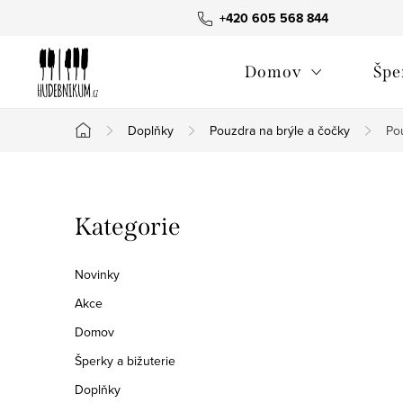
Přejít
+420 605 568 844
na
obsah
Domov
Špe
Doplňky
Pouzdra na brýle a čočky
Pou
Domů
P
Přeskočit
Kategorie
o
kategorie
s
Novinky
t
Akce
Domov
r
Šperky a bižuterie
a
Doplňky