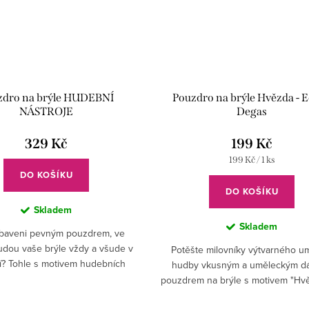
zdro na brýle HUDEBNÍ
Pouzdro na brýle Hvězda - 
NÁSTROJE
Degas
329 Kč
199 Kč
Měrná
199 Kč / 1 ks
cena:
DO KOŠÍKU
DO KOŠÍKU
Skladem
Skladem
ybaveni pevným pouzdrem, ve
udou vaše brýle vždy a všude v
Potěšte milovníky výtvarného u
? Tohle s motivem hudebních
hudby vkusným a uměleckým d
z
ů si zamiluje každý muzikant.
pouzdrem na brýle s motivem "Hv
Edgara Degase.