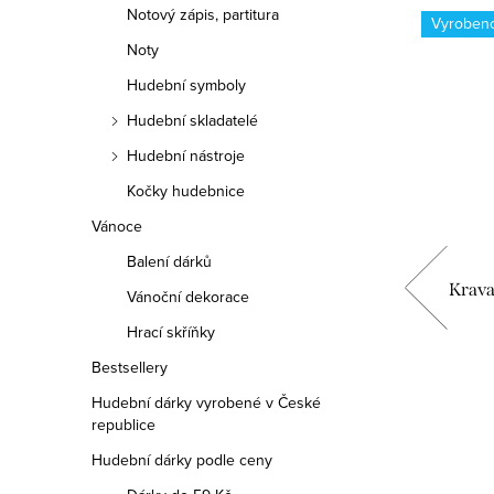
Notový zápis, partitura
-25 %
Vyroben
Noty
Hudební symboly
Hudební skladatelé
Hudební nástroje
Kočky hudebnice
Vánoce
Balení dárků
utá
Kravata bílá s partiturou
Krava
Vánoční dekorace
Hrací skříňky
149 Kč
199 Kč
Bestsellery
Hudební dárky vyrobené v České
republice
DO KOŠÍKU
Hudební dárky podle ceny
Skladem