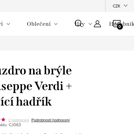
CZK
NÁKU
ví
Oblečení
Hry
Hudebnik
KOŠÍ
zdro na brýle
seppe Verdi +
tící hadřík
2 hodnocení
Podrobnosti hodnocení
ktu:
CJ063