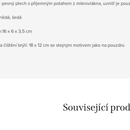
:
pevný plech s příjemným potahem z mikrovlákna, uvnitř je po
hnědá, šedá
:16 x 6 x 3,5 cm
a čištění brýlí: 18 x 12 cm se stejným motivem jako na pouzdru
Související pro