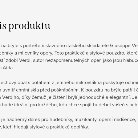
is produktu
na brýle s portrétem slavného italského skladatele Giuseppe Ve
bníky a milovníky opery. Toto praktické a stylové pouzdro, kte
tí zdobí Verdi, autor nezapomenutelných oper, jako jsou Nabucc
a Aida.
lechový obal s potahem z jemného mikrovlákna poskytuje ochra
 uvnitř chrání skla před poškrábáním. K pouzdru na brýle patří i č
Verdiho, díky čemuž je čištění brýlí jednoduché a elegantní. Je
a bude ideální pro každého, kdo chce spojit hudební vášeň s och
 je nádherný dárek pro hudebníky, muzikanty, operní nadšence,
, kteří hledají stylové a praktické doplňky.