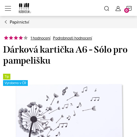
Přejít
N
na
obsah
Papírnictví
K
1 hodnocení
Podrobnosti hodnocení
Dárková kartička A6 - Sólo pro
pampelišku
Tip
Vyrobeno v ČR