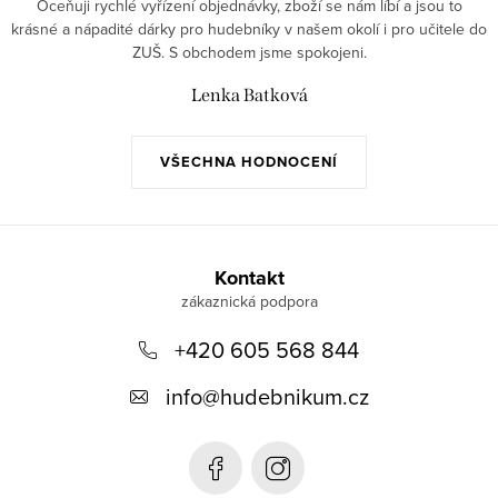
Oceňuji rychlé vyřízení objednávky, zboží se nám líbí a jsou to
krásné a nápadité dárky pro hudebníky v našem okolí i pro učitele do
ZUŠ. S obchodem jsme spokojeni.
Lenka Batková
VŠECHNA HODNOCENÍ
Z
á
Kontakt
p
+420 605 568 844
a
t
info
@
hudebnikum.cz
í