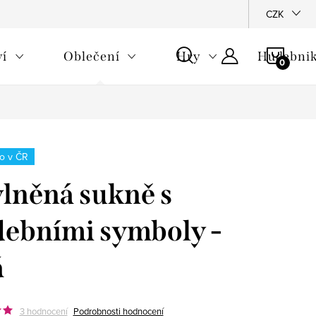
CZK
NÁKU
ví
Oblečení
Hry
Hudebnik
KOŠÍ
o v ČR
lněná sukně s
ebními symboly -
á
3 hodnocení
Podrobnosti hodnocení