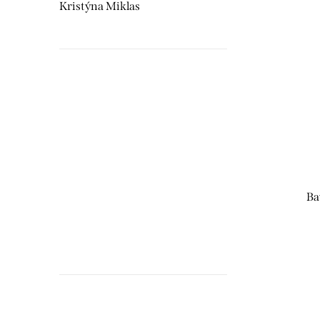
Kristýna Miklas
Hudebnikum.c
recenze
Ba