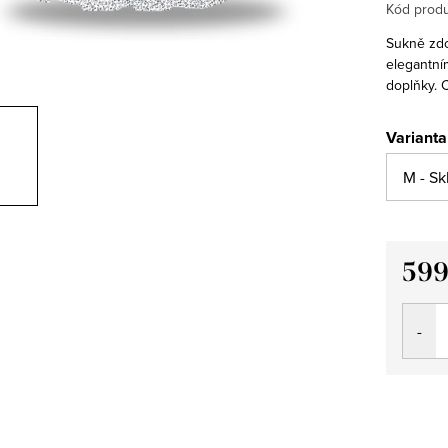
Kód produ
Sukně zdo
elegantním
doplňky. C
Varianta
599
Měrná
cena: