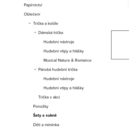
n
Papírnictví
n
Oblečení
í
Trička a košile
Dámská trička
p
Hudební nástroje
a
Hudební vtipy a hlášky
n
Musical Nature & Romance
e
Pánská hudební trička
Hudební nástroje
l
Hudební vtipy a hlášky
Trička v akci
Ponožky
Šaty a sukně
Děti a miminka