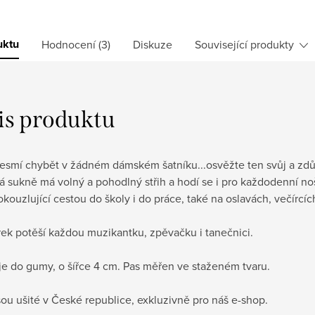
uktu
Hodnocení (3)
Diskuze
Související produkty
is produktu
esmí chybět v žádném dámském šatníku...osvěžte ten svůj a zdů
á s
ukně má volný a pohodlný střih a hodí se i pro každodenní no
kouzlující cestou do školy i do práce, také na oslavách, večírcíc
ek potěší každou muzikantku, zpěvačku i tanečnici.
e do gumy, o šířce 4 cm. Pas měřen ve staženém tvaru.
ou ušité v České republice, exkluzivně pro náš e-shop.