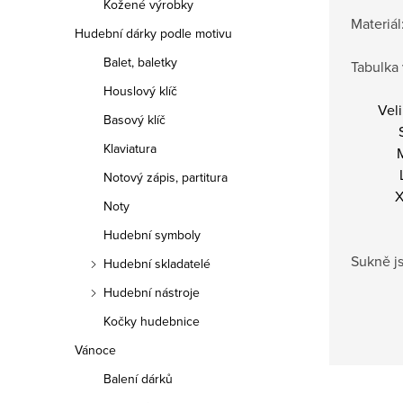
Kožené výrobky
Materiál
Hudební dárky podle motivu
Balet, baletky
Tabulka 
Houslový klíč
Veli
Basový klíč
Klaviatura
Notový zápis, partitura
X
Noty
Hudební symboly
Sukně js
Hudební skladatelé
Hudební nástroje
Kočky hudebnice
Vánoce
Balení dárků