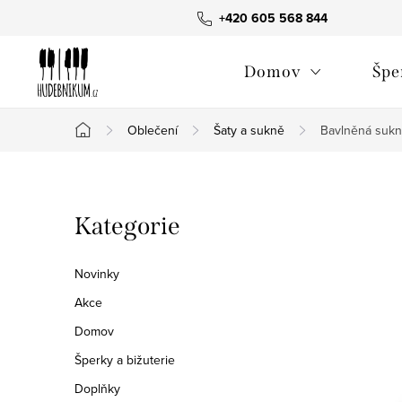
Přejít
+420 605 568 844
na
obsah
Domov
Špe
Oblečení
Šaty a sukně
Bavlněná sukn
Domů
P
Přeskočit
Kategorie
o
kategorie
s
Novinky
t
Akce
Domov
r
Šperky a bižuterie
a
Doplňky