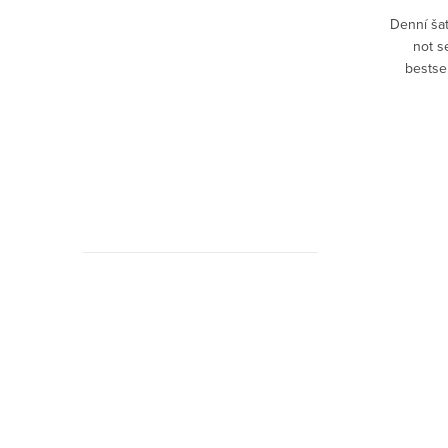
Denní ša
not s
bestsel
slušivý