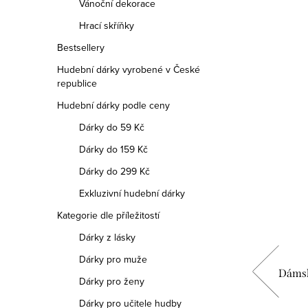
Vánoční dekorace
Hrací skříňky
Bestsellery
Hudební dárky vyrobené v České
republice
Hudební dárky podle ceny
Dárky do 59 Kč
Dárky do 159 Kč
Dárky do 299 Kč
Exkluzivní hudební dárky
Kategorie dle příležitostí
Dárky z lásky
Dárky pro muže
ll
Pánské tričko Škoda tónu, který
Dámsk
Dárky pro ženy
padne vedle
Dárky pro učitele hudby