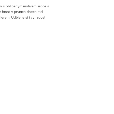
ty s oblíbeným motivem srdce a
e hned v prvních dnech stal
lerem! Udělejte si i vy radost
m a pohodlným kouskem, který
užijete každý den.