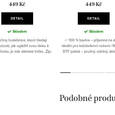
449 Kč
449 Kč
DETAIL
DETAIL
Skladem
Skladem
chny hudebnice, které hledají
✅ 100 % bavlna – příjemná na d
působ, jak vyjádřit svou lásku k
ideální pro každodenní nošení✅
životu, je zde dámské tričko „Žiju
DTF potisk – pružný, odolný, det
“.✅Originální design – mandala z
Gramáž 180 g/m² – poctivý materiá
houslových...
se jen tak nevzdá ✅...