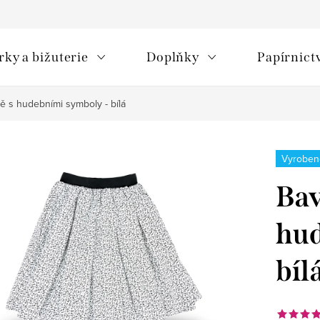
rky a bižuterie
Doplňky
Papírnict
ě s hudebními symboly - bílá
Vyroben
Bav
hud
bíl