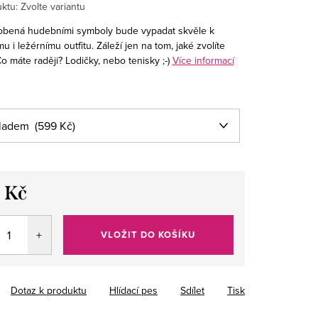
ktu:
Zvolte variantu
bená hudebními symboly bude vypadat skvěle k
u i ležérnímu outfitu. Záleží jen na tom, jaké zvolíte
o máte raději? Lodičky, nebo tenisky ;-)
Více informací
 Kč
VLOŽIT DO KOŠÍKU
Dotaz k produktu
Hlídací pes
Sdílet
Tisk