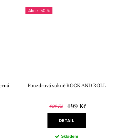
-50 %
erná
Pouzdrová sukně ROCK AND ROLL
499 Kč
999 Kč
DETAIL
Skladem