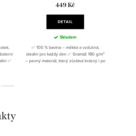
449 Kč
DETAIL
Skladem
otek,
✅ 100 % bavlna – měkká a vzdušná,
✅Moderní
Moderní
ideální pro každý den ✅ Gramáž 180 g/m²
detail
ailní ✅
– pevný materiál, který zůstává krásný i po
prodyšná 
l, který
mnoha praních✅Moderní DTF potisk –
g/m² – kval
pružný, odolný, detailní...