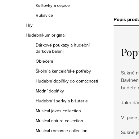
Kšiltovky a čepice
Rukavice
Popis prod
Hry
Hudebnikum original
Dárkové poukazy a hudební
Pop
dárková balení
Oblečení
Školní a kancelářské potřeby
Sukně n
Bavlněn
Hudební doplňky do domácnosti
budete o
Módní doplňky
Hudební šperky a bižuterie
Jako dár
Musical jokes collection
V pase j
Musical nature collection
Musical romance collection
Sukně js