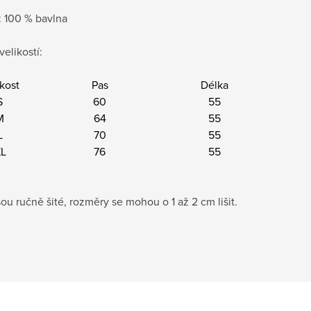
: 100 % bavlna
velikostí:
kost
Pas
Délka
S
60
55
M
64
55
L
70
55
L
76
55
ou ručně šité, rozměry se mohou o 1 až 2 cm lišit.