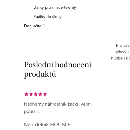
449 Kč
Dárky pro mladé talenty
Zpátky do školy
DETAIL
Den učitelů
Skladem
ideální
Pánské tričko „Škoda tónu, který padne
Pro vše
ipálky a
vedle“ je perfektním kouskem pro každého
stylový z
pohodlný
hudebníka s nadhledem a smyslem pro
hudbě i k 
Poslední hodnocení
denní
humor.✅ 100% bavlna – příjemný a
v harmonii
prodyšný materiál, který se...
produktů
Nádherný náhrdelník žačku velmi
potěšil.
Náhrdelník HOUSLE