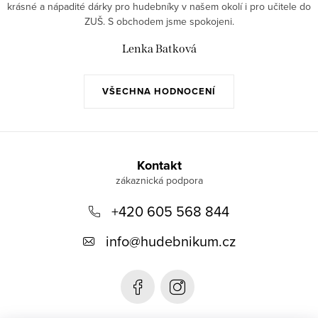
krásné a nápadité dárky pro hudebníky v našem okolí i pro učitele do
ZUŠ. S obchodem jsme spokojeni.
Lenka Batková
VŠECHNA HODNOCENÍ
Z
á
Kontakt
p
+420 605 568 844
a
t
info
@
hudebnikum.cz
í