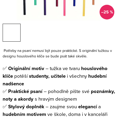
–25 %
Potřeby na psaní nemusí být pouze praktické. S originální tužkou v
designu houslového klíče se bude psát také skvěle.
✅
Originální motiv
– tužka ve tvaru
houslového
klíče
potěší
studenty, učitele
i všechny
hudební
nadšence
✅
Praktické psaní
– pohodlně pište své
poznámky,
noty a akordy
s hravým designem
✅
Stylový doplněk
– zaujme svou
elegancí
a
hudebním motivem
ve škole, doma i v kanceláři