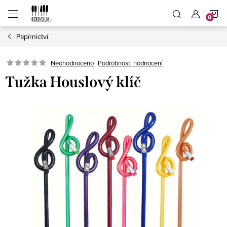
Přejít
N
na
obsah
Papírnictví
K
Neohodnoceno
Podrobnosti hodnocení
Tužka Houslový klíč