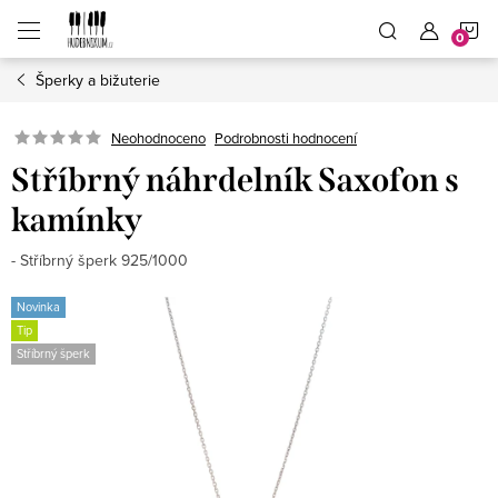
Přejít
N
na
obsah
Šperky a bižuterie
K
Neohodnoceno
Podrobnosti hodnocení
Stříbrný náhrdelník Saxofon s
kamínky
- Stříbrný šperk 925/1000
Novinka
Tip
Stříbrný šperk