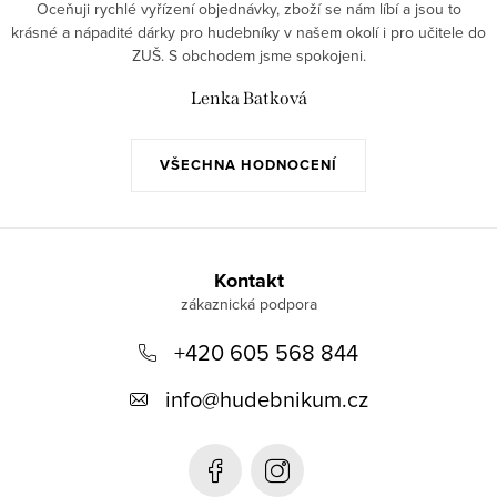
Oceňuji rychlé vyřízení objednávky, zboží se nám líbí a jsou to
krásné a nápadité dárky pro hudebníky v našem okolí i pro učitele do
ZUŠ. S obchodem jsme spokojeni.
Lenka Batková
VŠECHNA HODNOCENÍ
Z
á
Kontakt
p
+420 605 568 844
a
t
info
@
hudebnikum.cz
í