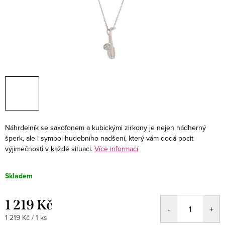
Náhrdelník se saxofonem a kubickými zirkony je nejen nádherný
šperk, ale i symbol hudebního nadšení, který vám dodá pocit
výjimečnosti v každé situaci.
Více informací
Skladem
1 219 Kč
Měrná
1 219 Kč / 1 ks