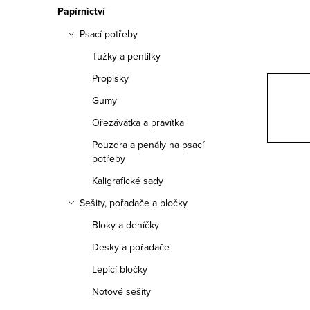
n
Papírnictví
n
Psací potřeby
í
Tužky a pentilky
Propisky
p
Gumy
a
Ořezávátka a pravítka
n
Pouzdra a penály na psací
potřeby
e
Kaligrafické sady
l
Sešity, pořadače a bločky
Bloky a deníčky
Desky a pořadače
Lepící bločky
Notové sešity