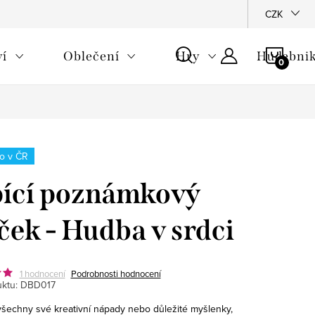
CZK
NÁKU
ví
Oblečení
Hry
Hudebnik
KOŠÍ
o v ČR
ící poznámkový
ček - Hudba v srdci
1 hodnocení
Podrobnosti hodnocení
ktu:
DBD017
všechny své kreativní nápady nebo důležité myšlenky,