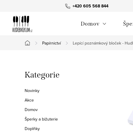
Přejít
+420 605 568 844
na
obsah
Domov
Špe
Papírnictví
Lepící poznámkový bloček - Hudb
Domů
P
Přeskočit
Kategorie
o
kategorie
s
Novinky
t
Akce
Domov
r
Šperky a bižuterie
a
Doplňky