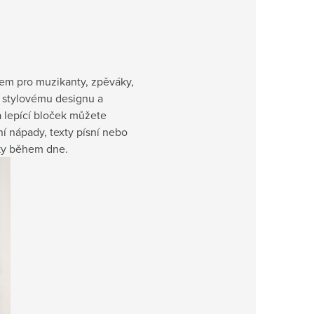
kem pro muzikanty, zpěváky,
u stylovému designu a
 lepící bloček můžete
í nápady, texty písní nebo
nky během dne.