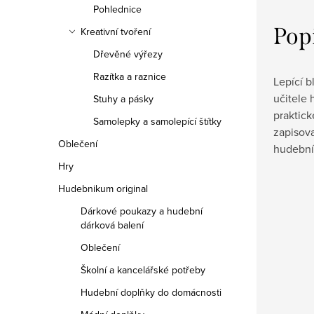
Pohlednice
Pop
Kreativní tvoření
Dřevěné výřezy
Razítka a raznice
Lepící 
učitele 
Stuhy a pásky
praktic
Samolepky a samolepící štítky
zapisova
Oblečení
hudební
Hry
Hudebnikum original
Dárkové poukazy a hudební
dárková balení
Oblečení
Školní a kancelářské potřeby
Hudební doplňky do domácnosti