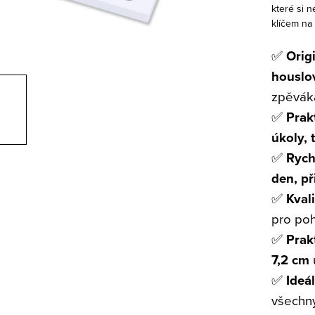
které si 
klíčem na
✅
Orig
houslo
zpěváka
✅
Prakt
úkoly, 
✅
Rych
den, p
✅
Kvali
pro po
✅
Prak
7,2 cm
u
✅
Ideá
všechn