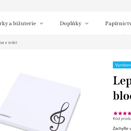
rky a bižuterie
Doplňky
Papírnict
a v srdci
Vyroben
Lep
blo
Kód produ
Zachyťte 