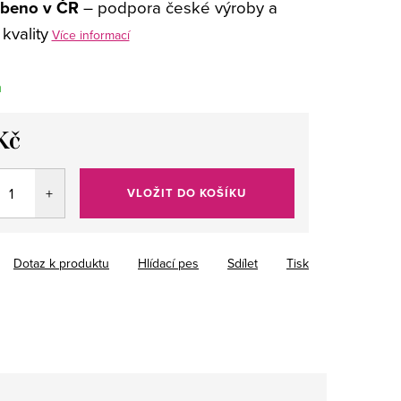
beno v ČR
– podpora české výroby a
kvality
Více informací
m
Kč
VLOŽIT DO KOŠÍKU
Dotaz k produktu
Hlídací pes
Sdílet
Tisk