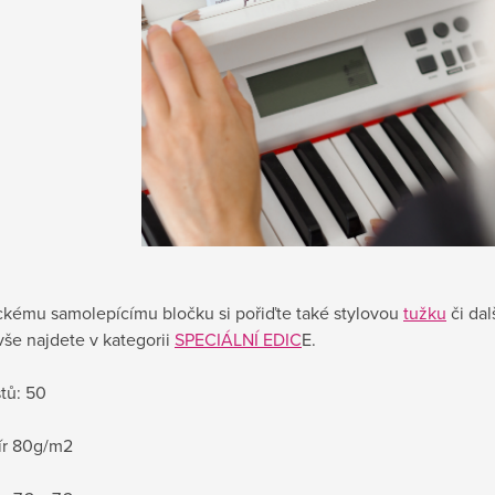
ickému samolepícímu bločku si pořiďte také stylovou
tužku
či dal
vše najdete v kategorii
SPECIÁLNÍ EDIC
E.
stů: 50
pír 80g/m2