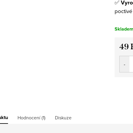
✅
Vyro
poctivé 
Sklade
49 
Měrná
cena:
uktu
Hodnocení (1)
Diskuze