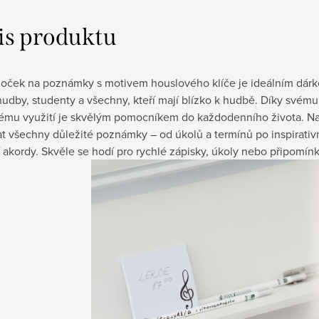
is produktu
bloček na poznámky s motivem houslového klíče je ideálním dár
hudby, studenty a všechny, kteří mají blízko k hudbě. Díky svém
kému využití je skvělým pomocníkem do každodenního života. Na
t všechny důležité poznámky – od úkolů a termínů po inspirativn
 akordy. Skvěle se hodí pro rychlé zápisky, úkoly nebo připomí