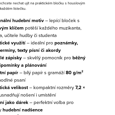
nechcete nechat ujít na praktickém bločku s houslovým
 každém lístečku.
inální hudební motiv
– lepící bloček s
vým klíčem
potěší každého muzikanta,
, učitele hudby či studenta
ické využití
– ideální pro
poznámky,
termíny, texty písní či akordy
lé zápisky
– skvělý pomocník pro
běžný
řipomínky a plánování
tní papír
– bílý papír s gramáží
80 g/m²
hodlné psaní
tická velikost
– kompaktní rozměry
7,2 ×
snadňují nošení i umístění
lní jako dárek
– perfektní volba pro
y
hudební nadšence