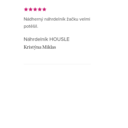
Nádherný náhrdelník žačku velmi
potěšil.
Náhrdelník HOUSLE
Kristýna Miklas
Hudebnikum.c
recenze