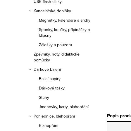
USB flash disky
Kancelářské doplňky
Magnetky, kalendáře a archy
Sponky, kolíčky, připínáčky a
klipsny
Záložky a pouzdra
Zpěvníky, noty, didaktické
pomůcky
Dárkové balení
Balicí papíry
Dárkové tašky
Stuhy
Jmenovky, karty, blahopřání
Popis prod
Pohlednice, blahopřání
Blahopřání