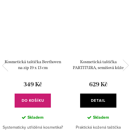
Kosmetická taštička Beethoven
Kosmetická taštička
na zip 19 x 13 cm
PARTITURA, semišová kůže
349 Kč
629 Kč
DO KOŠÍKU
DETAIL
Skladem
Skladem
Systematicky utříděná kosmetika?
Praktická kožená taštička