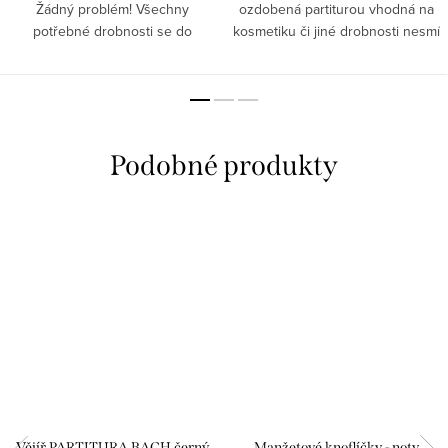
Žádný problém! Všechny
ozdobená partiturou vhodná na
potřebné drobnosti se do
kosmetiku či jiné drobnosti nesmí
kosmetické taštičky vejdou. A co
chybět v žádné kabelce. Vyberte
více? Je hudebně stylová, s
si z mnoha krásných barev tu
Beethovenem!
svou.
Vějíř PARTITURA BACH černý
Manžetové knoflíčky - noty