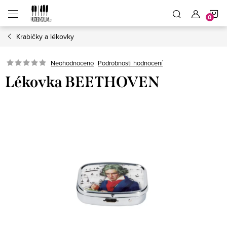
Přejít
N
na
obsah
Krabičky a lékovky
K
Neohodnoceno
Podrobnosti hodnocení
Lékovka BEETHOVEN