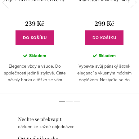
239 Kč
299 Kč
DO KOŠÍKU
DO KOŠÍKU
Skladem
Skladem
Elegance vždy a všude. Do
Vybavte svůj pánský šatník
společnosti jedině stylově. Cítíte
elegancí a vkusným módním
návaly horka a těžko se vám
doplňkem. Nestyďte se do
dýchá? S vychytávkou, kterou
společnosti vyrazit stylově,
může mít každá dáma už
vhodně upraveni. Bižuterie je
nemusíte zažívat tyto
pouze dámská záležitost?
nepříjemné...
Nebuďte na...
Nechte se překvapit
dárkem ke každé objednávce
Originální kousky