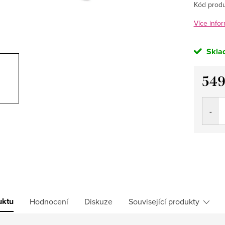
Kód produ
Více infor
Skla
549
Měrná
cena:
uktu
Hodnocení
Diskuze
Související produkty