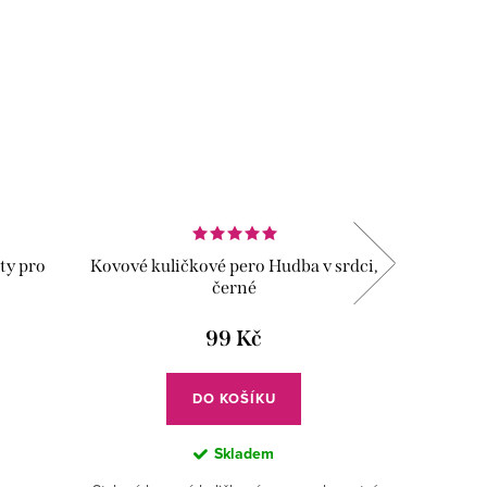
Tip
Vyrobeno
ty pro
Kovové kuličkové pero Hudba v srdci,
Dárková 
černé
99 Kč
DO KOŠÍKU
Skladem