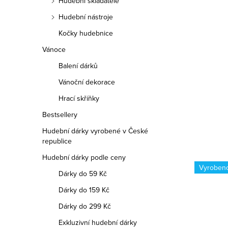
Hudební skladatelé
udebních
 všech
Hudební nástroje
členění.
Kočky hudebnice
Vánoce
Balení dárků
Vánoční dekorace
Hrací skříňky
Bestsellery
Hudební dárky vyrobené v České
republice
Hudební dárky podle ceny
Vyrobeno v ČR
Vyroben
Dárky do 59 Kč
Dárky do 159 Kč
Dárky do 299 Kč
Exkluzivní hudební dárky