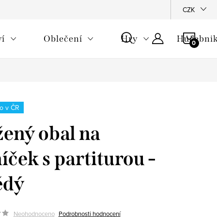
CZK
NÁKU
ví
Oblečení
Hry
Hudebnik
KOŠÍ
o v ČR
ený obal na
íček s partiturou -
ědý
Neohodnoceno
Podrobnosti hodnocení