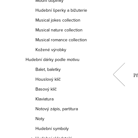
Módní doplňky
Hudební šperky a bižuterie
Musical jokes collection
Musical nature collection
Musical romance collection
Kožené výrobky
Hudební dárky podle motivu
Balet, baletky
ojů
Přání do obálky 3D Piano
Př
Houslový klíč
Basový klíč
149 Kč
Klaviatura
Měrná
149 Kč / 1 ks
Notový zápis, partitura
cena:
Noty
DO KOŠÍKU
Hudební symboly
Skladem