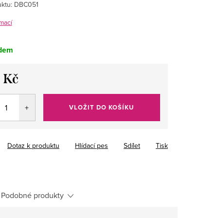
ktu:
DBC051
mací
dem
 Kč
VLOŽIT DO KOŠÍKU
Dotaz k produktu
Hlídací pes
Sdílet
Tisk
Podobné produkty