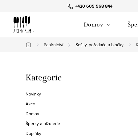
Přejít
+420 605 568 844
na
obsah
Domov
Špe
Papírnictví
Sešity, pořadače a bločky
K
Domů
P
Přeskočit
Kategorie
o
kategorie
s
Novinky
t
Akce
Domov
r
Šperky a bižuterie
a
Doplňky