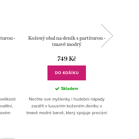
turou -
Kožený obal na deník s partiturou -
Kožený o
tmavě modrý
749 Kč
DO KOŠÍKU
Skladem
velikosti
Nechte své myšlenky i hudební nápady
Elegant
alitní,
zazářit v luxusním koženém deníku v
dodá 
jovém
tmavě modré barvě, který spojuje precizní
výjimečný 
artitury,
české řemeslo, nadčasový design a jemný
– je to s
hudební detail.