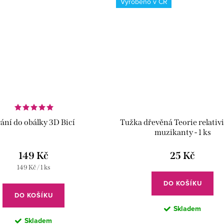
Vyrobeno v ČR
ání do obálky 3D Bicí
Tužka dřevěná Teorie relativi
muzikanty - 1 ks
149 Kč
25 Kč
Měrná
149 Kč / 1 ks
cena:
DO KOŠÍKU
DO KOŠÍKU
Skladem
Skladem