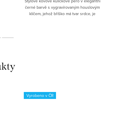
Stylové kovové kuličkové pero v elegantní
Nechcete 
černé barvě s vygravírovaným houslovým
němu dár
klíčem, jehož bříško má tvar srdce, je
ideálním dárkem pro hudební nadšence.✅
Elegantní design –...
Vyrobeno v ČR
Vyrobeno