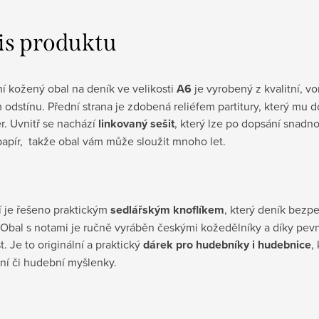
is produktu
í kožený obal na deník ve velikosti
A6
je vyrobený z kvalitní, 
odstínu. Přední strana je zdobená reliéfem partitury, který mu 
r. Uvnitř se nachází
linkovaný sešit
, který lze po dopsání snadno
apír, takže obal vám může sloužit mnoho let.
í je řešeno praktickým
sedlářským knoflíkem
, který deník bezp
 Obal s notami je ručně vyráběn českými kožedělníky a díky pe
t. Je to originální a praktický
dárek pro hudebníky i hudebnice
,
sní či hudební myšlenky.