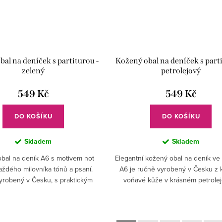
al na deníček s partiturou -
Kožený obal na deníček s parti
zelený
petrolejový
549 Kč
549 Kč
DO KOŠÍKU
DO KOŠÍKU
Skladem
Skladem
bal na deník A6 s motivem not
Elegantní kožený obal na deník ve 
aždého milovníka tónů a psaní.
A6 je ručně vyrobený v Česku z kv
yrobený v Česku, s praktickým
voňavé kůže v krásném petrole
 na sedlářský knoflík, stane se
odstínu. Přední stranu zdobí reliéf p
vaším oblíbeným...
který mu...