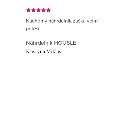
Nádherný náhrdelník žačku velmi
potěšil.
Náhrdelník HOUSLE
Kristýna Miklas
Hudebnikum.c
recenze