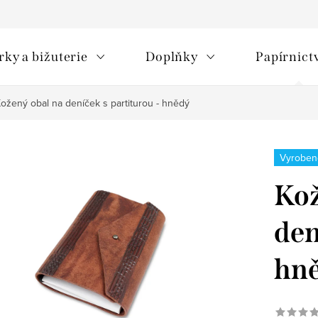
rky a bižuterie
Doplňky
Papírnict
ožený obal na deníček s partiturou - hnědý
Vyroben
Kož
den
hn