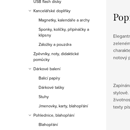
USB flash disky
Kancelářské doplňky
Pop
Magnetky, kalendáře a archy
Sponky, kolíčky, připínáčky a
klipsny
Elegantn
zeleném 
Záložky a pouzdra
charakte
Zpěvníky, noty, didaktické
notový p
pomůcky
Dárkové balení
Balicí papíry
Zapínán
Dárkové tašky
stylově.
Stuhy
životnos
Jmenovky, karty, blahopřání
texty pí
Pohlednice, blahopřání
Blahopřání