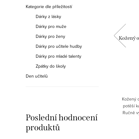
Kategorie dle příležitostí
Dárky z lásky
Dárky pro muže
Dárky pro ženy
turou -
Kožený obal na deník s partiturou -
Kožený ob
hnědý
Dárky pro učitele hudby
Dárky pro mladé talenty
749 Kč
Zpátky do školy
DO KOŠÍKU
Den učitelů
Skladem
é barvě
Stylový obal z hnědé kůže s hudebním
Kožený o
ápisu
motivem dá každé myšlence i zápisu
potěší k
e to
důležitost. Je to víc než jen obal – je to
Ručně v
Poslední hodnocení
rý vás
přítel na cestě životem, který bude
zapínáním
produktů
..
inspirovat k psaní i po...