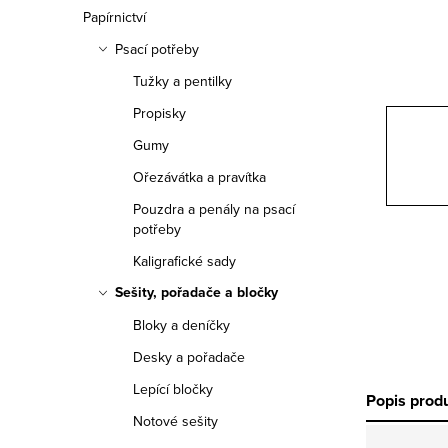
n
Papírnictví
n
Psací potřeby
í
Tužky a pentilky
Propisky
p
Gumy
a
Ořezávátka a pravítka
n
Pouzdra a penály na psací
potřeby
e
Kaligrafické sady
l
Sešity, pořadače a bločky
Bloky a deníčky
Desky a pořadače
Lepící bločky
Popis prod
Notové sešity