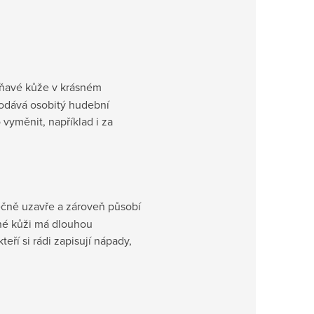
voňavé kůže v krásném
dodává osobitý hudební
 vyměnit, například i za
ečně uzavře a zároveň působí
vné kůži má dlouhou
 kteří si rádi zapisují nápady,