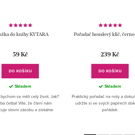
ožka do knihy KYTARA
Pořadač houslový klíč, černo
59 Kč
239 Kč
DO KOŠÍKU
DO KOŠÍKU
Skladem
Skladem
 bychom se měli celý život. Jak?
Praktický pořadač na noty a doku
ba četba! Víte, že čtení nám
udržte si ve svých papírech do
uje slovní zásobu a získáme
pořádek.
Šetřete čas v hledání, kde jste
lastně v knize skončili....