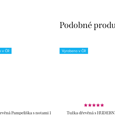
o v ČR
Vyrobeno v ČR
evěná Pampeliška s notami 1
Tužka dřevěná s HUDEBN