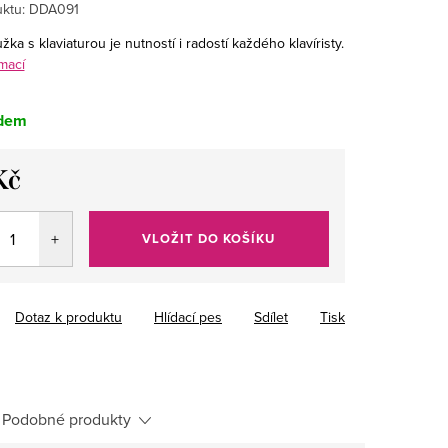
ktu:
DDA091
užka s klaviaturou je nutností i radostí každého klavíristy.
mací
dem
Kč
VLOŽIT DO KOŠÍKU
Dotaz k produktu
Hlídací pes
Sdílet
Tisk
Podobné produkty