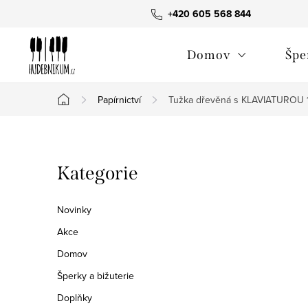
Přejít
+420 605 568 844
na
obsah
Domov
Špe
Papírnictví
Tužka dřevěná s KLAVIATUROU 1 
Domů
P
Přeskočit
Kategorie
o
kategorie
s
Novinky
t
Akce
Domov
r
Šperky a bižuterie
a
Doplňky