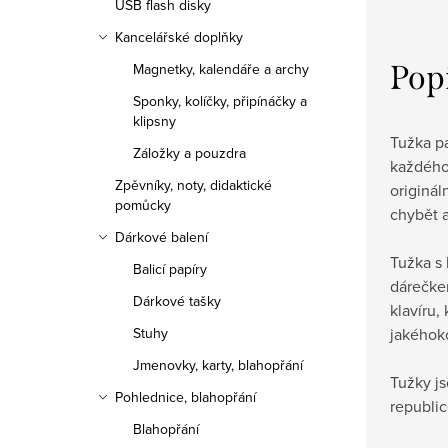
USB flash disky
Kancelářské doplňky
Pop
Magnetky, kalendáře a archy
Sponky, kolíčky, připínáčky a
klipsny
Tužka pa
Záložky a pouzdra
každého
Zpěvníky, noty, didaktické
originál
pomůcky
chybět 
Dárkové balení
Tužka s
Balicí papíry
dárečke
Dárkové tašky
klavíru,
jakéhoko
Stuhy
Jmenovky, karty, blahopřání
Tužky j
Pohlednice, blahopřání
republic
Blahopřání