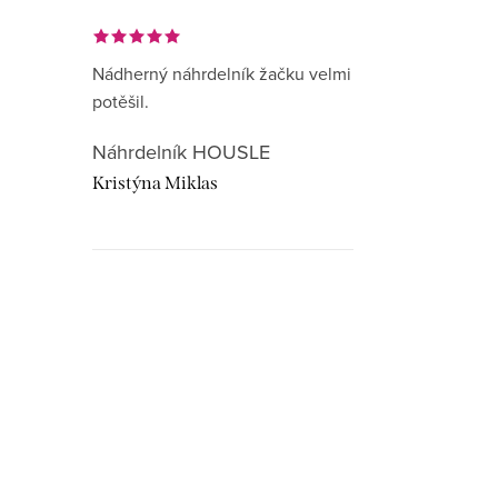
Nádherný náhrdelník žačku velmi
potěšil.
Náhrdelník HOUSLE
Kristýna Miklas
Hudebnikum.c
recenze