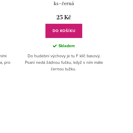
ks - černá
25 Kč
DO KOŠÍKU
Skladem
ními
Do hudební výchovy je tu F klíč basový.
a, pro
Psaní nedá žádnou fušku, když s ním máte
černou tužku.