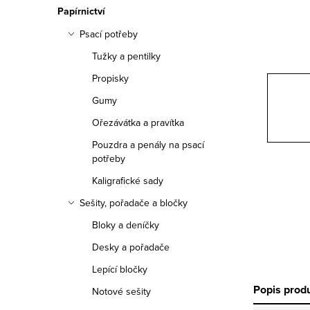
n
Papírnictví
n
Psací potřeby
í
Tužky a pentilky
Propisky
p
Gumy
a
Ořezávátka a pravítka
n
Pouzdra a penály na psací
potřeby
e
Kaligrafické sady
l
Sešity, pořadače a bločky
Bloky a deníčky
Desky a pořadače
Lepící bločky
Popis prod
Notové sešity