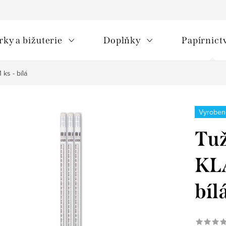
rky a bižuterie
Doplňky
Papírnict
ks - bílá
Vyroben
Tuž
KL
bíl