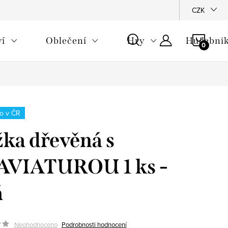
CZK
NÁKU
ví
Oblečení
Hry
Hudebnik
KOŠÍ
o v ČR
ka dřevěná s
AVIATUROU 1 ks -
á
Neohodnoceno
Podrobnosti hodnocení