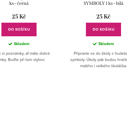
ks - černá
SYMBOLY 1 ks - bílá
25 Kč
25 Kč
DO KOŠÍKU
DO KOŠÍKU
Skladem
Skladem
e si poznámky, ať máte dobré
Připravte se do školy s hudeb
ky. Buďte při tom styloví.
symboly. Úkoly pak budou hračk
malého i velkého školáčka.