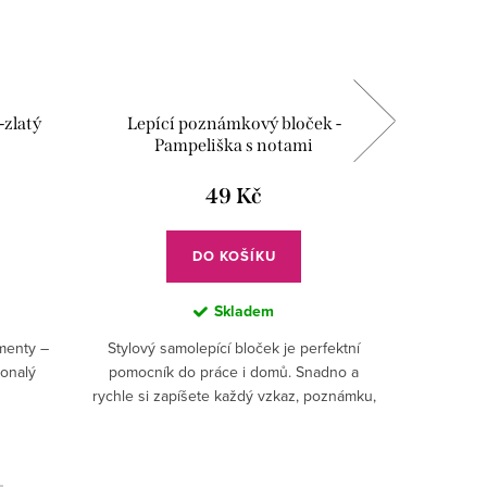
-zlatý
Lepící poznámkový bloček -
Guma 
Pampeliška s notami
49 Kč
DO KOŠÍKU
Skladem
menty –
Stylový samolepící bloček je perfektní
Vybav
konalý
pomocník do práce i domů. Snadno a
potiskem 
rychle si zapíšete každý vzkaz, poznámku,
pouzdro 
úkol i nápad.✅ Hudební motiv – lepící
bloček s potiskem...