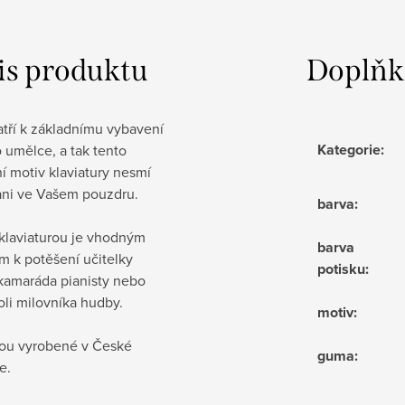
is produktu
Doplňk
tří k základnímu vybavení
Kategorie
:
 umělce, a tak tento
ní motiv klaviatury nesmí
ani ve Vašem pouzdru.
barva
:
 klaviaturou je vhodným
barva
m k potěšení učitelky
potisku
:
 kamaráda pianisty nebo
li milovníka hudby.
motiv
:
sou vyrobené v České
guma
:
e.