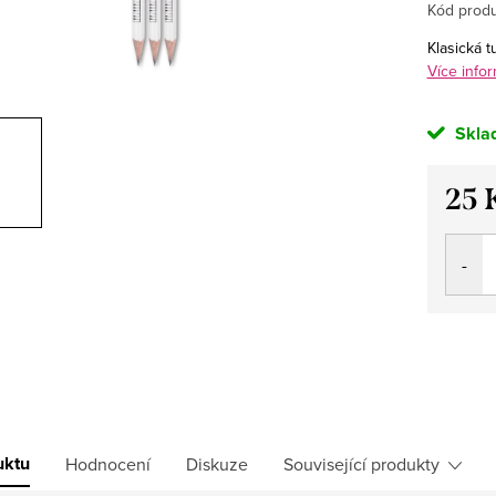
Kód produ
Klasická t
Více infor
Skla
25 
Měrná
cena:
uktu
Hodnocení
Diskuze
Související produkty