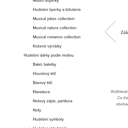
Módní doplňky
Hudební šperky a bižuterie
Musical jokes collection
Musical nature collection
k -
Guma HOUSLOVÝ KLÍČ - modrý
Zál
Musical romance collection
Kožené výrobky
39 Kč
Hudební dárky podle motivu
Balet, baletky
DO KOŠÍKU
Houslový klíč
Skladem
Basový klíč
fektní
Vybavte se gumou na gumování s
Vzdělávat
Klaviatura
adno a
potiskem houslového klíče. Doplňte své
Co tře
Notový zápis, partitura
oznámku,
pouzdro či stůl praktickým a stylovým
obohac
Noty
lepící
pomocníkem.
přehled? 
v
Hudební symboly