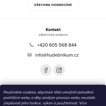
VŠECHNA HODNOCENÍ
Z
á
Kontakt
p
+420 605 568 844
a
t
info
@
hudebnikum.cz
í
Informace
Používáme cookies, abychom Vám umožnili pohodlné
prohlížení webu a díky analýze provozu webu neustále
Blog
zlepšovali jeho funkce, výkon a použitelnost.
Více