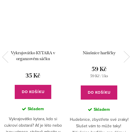
Vykrajovátko KYTARA v
Náušnice harfičky
organzovém sáčku
59 Kč
35 Kč
Měrná
59 Kč / 1 ks
cena:
DO KOŠÍKU
DO KOŠÍKU
Skladem
Skladem
Vykrajovátko kytara, kdo si
Hudebnice, zbystřete své zraky!
cukroví obstará? Ať je léto nebo
Slušet vám to může taky!
jsou vánoce, stylově mlsejte v