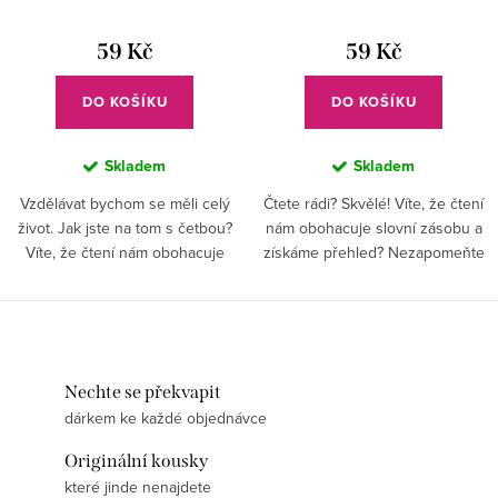
59 Kč
59 Kč
DO KOŠÍKU
DO KOŠÍKU
Skladem
Skladem
Vzdělávat bychom se měli celý
Čtete rádi? Skvělé! Víte, že čtení
život. Jak jste na tom s četbou?
nám obohacuje slovní zásobu a
Víte, že čtení nám obohacuje
získáme přehled? Nezapomeňte
slovní zásobu a získáme přehled?
si vždy založit poslední stránku,
Nezapomeňte si vždy založit
kde jste skončili. Ušetříte čas
poslední stránku, kde...
hledáním, a ještě...
Nechte se překvapit
dárkem ke každé objednávce
Originální kousky
které jinde nenajdete