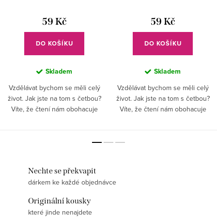
59 Kč
59 Kč
DO KOŠÍKU
DO KOŠÍKU
Skladem
Skladem
Vzdělávat bychom se měli celý
Vzdělávat bychom se měli celý
život. Jak jste na tom s četbou?
život. Jak jste na tom s četbou?
Víte, že čtení nám obohacuje
Víte, že čtení nám obohacuje
slovní zásobu a získáme přehled?
slovní zásobu a získáme přehled?
Nezapomeňte si vždy založit
Nezapomeňte si vždy založit
poslední stránku, kde...
poslední stránku, kde...
Nechte se překvapit
dárkem ke každé objednávce
Originální kousky
které jinde nenajdete