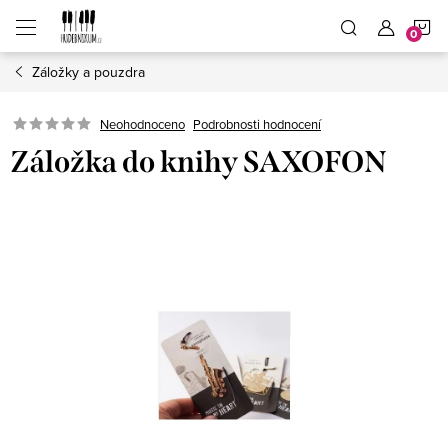
Přejít
N
na
obsah
Záložky a pouzdra
K
Neohodnoceno
Podrobnosti hodnocení
Záložka do knihy SAXOFON