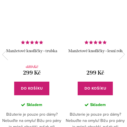
Manžetové knoflíčky - trubka
Manžetové knoflíčky - lesní roh
489 Kč
299 Kč
299 Kč
DO KOŠÍKU
DO KOŠÍKU
Skladem
Skladem
Bižuterie je pouze pro dámy?
Bižuterie je pouze pro dámy?
Nebuďte na omylu! Bižu pro pány
Nebuďte na omylu! Bižu pro pány
je méně obvyklý, avšak při
je méně obvyklý, avšak při