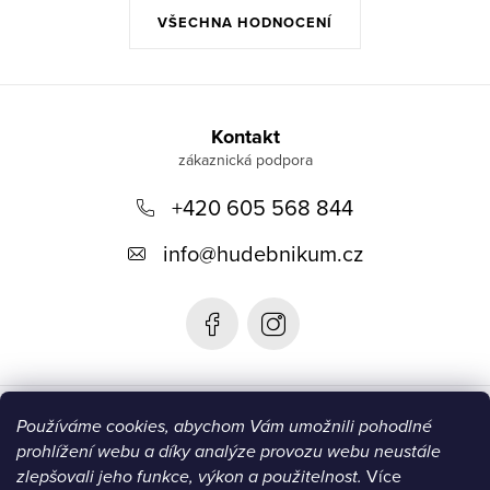
VŠECHNA HODNOCENÍ
Z
á
Kontakt
p
+420 605 568 844
a
t
info
@
hudebnikum.cz
í
Informace
Používáme cookies, abychom Vám umožnili pohodlné
prohlížení webu a díky analýze provozu webu neustále
Blog
zlepšovali jeho funkce, výkon a použitelnost.
Více