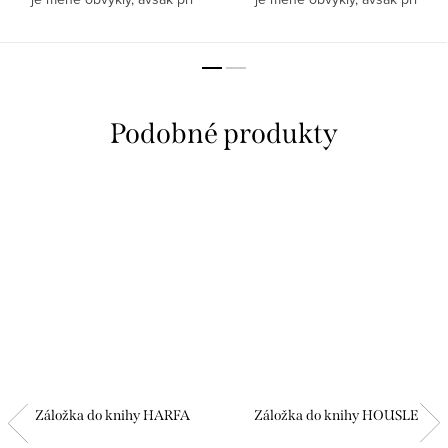
slavnostních příležitostech
slavnostních příležitostech
vhodný tip, jak být chic. Vybavte
vhodný tip, jak být chic. Vybavte
svůj pánský šatník elegancí...
svůj pánský šatník elegancí...
Záložka do knihy HARFA
Záložka do knihy HOUSLE